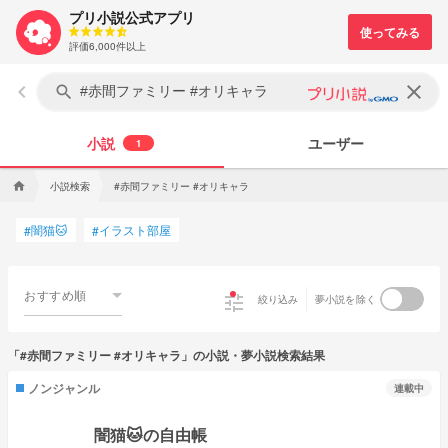
プリ小説公式アプリ
評価6,000件以上
keyboard_arrow_left
clear
search
小説
ユーザー
1
小説検索
#赤間ファミリー #オリキャラ
home
闇猫🐱
イラスト部屋
#
#
おすすめ順
tune
絞り込み
夢小説を除く
「#赤間ファミリー #オリキャラ」の小説・夢小説検索結果
ノンジャンル
連載中
闇猫🐱の自由帳