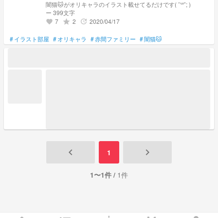
闇猫🐱がオリキャラのイラスト載せてるだけです( ˆ꒳​ˆ; )
ー 399文字
7
2
2020/04/17
grade
update
favorite
#
イラスト部屋
#
オリキャラ
#
赤間ファミリー
#
闇猫🐱
keyboard_arrow_left
keyboard_arrow_right
1
1〜1件 /
1件