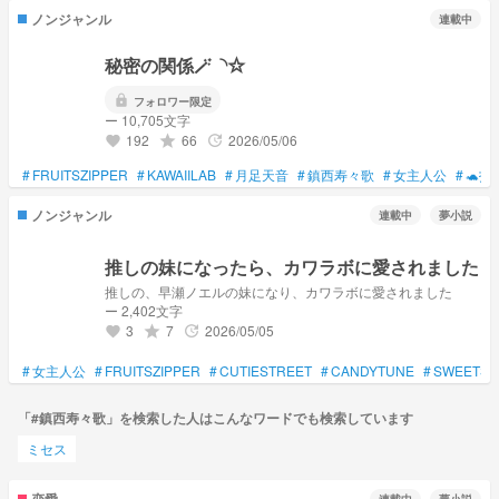
ノンジャンル
連載中
秘密の関係🪄︎︎◝✩
lock
フォロワー限定
ー 10,705文字
192
66
2026/05/06
grade
update
favorite
#
FRUITSZIPPER
#
KAWAIILAB
#
月足天音
#
鎮西寿々歌
#
女主人公
#
🐢投
ノンジャンル
連載中
夢小説
推しの妹になったら、カワラボに愛されました
推しの、早瀬ノエルの妹になり、カワラボに愛されました
ー 2,402文字
3
7
2026/05/05
grade
update
favorite
#
女主人公
#
FRUITSZIPPER
#
CUTIESTREET
#
CANDYTUNE
#
SWEETST
「#鎮西寿々歌」を検索した人はこんなワードでも検索しています
ミセス
恋愛