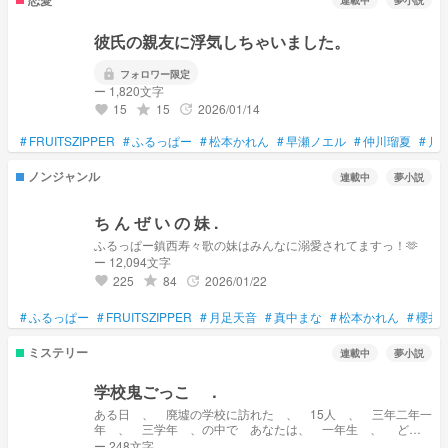
連載中
夢小説
彼氏の親友に浮気しちゃいました。
lock
フォロワー限定
ー 1,820文字
15
15
2026/01/14
grade
update
favorite
#
FRUITSZIPPER
#
ふるっぱー
#
松本かれん
#
早瀬ノエル
#
仲川瑠夏
#
月
ノンジャンル
連載中
夢小説
ち ん ぜ い の 妹 .
ふるっぱー鎮西寿々歌の妹はみんなに溺愛されてますっ！🫶
ー 12,094文字
225
84
2026/01/22
grade
update
favorite
#
ふるっぱー
#
FRUITSZIPPER
#
月足天音
#
真中まな
#
松本かれん
#
櫻井
ミステリー
連載中
夢小説
学校鬼ごっこ ．
ある日 、 廃墟の学校に訪れた 、 15人 、 三年二年一
年 、 三学年 、の中で あなたは、 一年生 、 どの
ように追いかけ回されて殺されるのか .....
ー 248文字