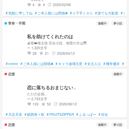
4
4
2025/02/06
grade
update
favorite
#
気軽に💬してね
#
ご本人様には関係❌
#
⚠下手くそ⚠
#
誰でも大歓迎
#
女
青春・学園
連載中
夢小説
私を助けてくれたのは
🍎様❤️様主役 百合小説 地雷の方は🔙
ー 1,320文字
28
21
2026/04/12
grade
update
favorite
#
nmmn
#
ご本人様には関係❌
#
キャラ崩壊注意
#
女主人公
#
櫻井優衣
#
真
恋愛
連載中
恋に落ちるおまじない .
ただの企画...
ー 2,733文字
133
52
2026/06/12
grade
update
favorite
#
月足天音
#
鎮西寿々歌
#
FRUITSZIPPER
#
ふるっぱー
#
百合
恋愛
連載中
夢小説