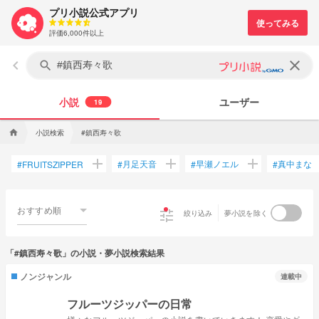
プリ小説公式アプリ
評価6,000件以上
keyboard_arrow_left
clear
search
小説
ユーザー
19
小説検索
#鎮西寿々歌
home
add
add
add
月足天音
早瀬ノエル
真中まな
#
FRUITSZIPPER
#
#
#
おすすめ順
tune
絞り込み
夢小説を除く
「#鎮西寿々歌」の小説・夢小説検索結果
ノンジャンル
連載中
フルーツジッパーの日常