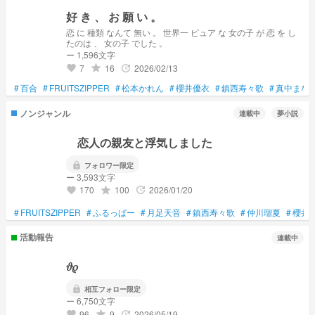
好 き 、 お 願 い 。
恋 に 種類 なんて 無い 。 世界一 ピュア な 女の子 が 恋 を し
たのは 、 女の子 でした 。
ー 1,596文字
7
16
2026/02/13
grade
update
favorite
#
百合
#
FRUITSZIPPER
#
松本かれん
#
櫻井優衣
#
鎮西寿々歌
#
真中まな
ノンジャンル
連載中
夢小説
恋人の親友と浮気しました
lock
フォロワー限定
ー 3,593文字
170
100
2026/01/20
grade
update
favorite
#
FRUITSZIPPER
#
ふるっぱー
#
月足天音
#
鎮西寿々歌
#
仲川瑠夏
#
櫻井
活動報告
連載中
ㅤㅤㅤㅤㅤㅤ𝜗𝜚
lock
相互フォロー限定
ー 6,750文字
96
9
2026/05/19
grade
update
favorite