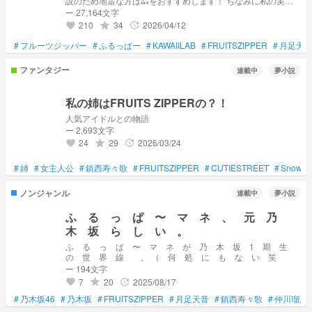
説のため地雷な方は🔙をおすすめします！ ちなみに私の実話
と妄想が入り混じった話です！ 私は百合ではないけどこんな
ー 27,164文字
の合ったらいいなーと考えてます！
210
34
2026/04/12
grade
update
favorite
#
フルーツジッパー
#
ふるっぱー
#
KAWAIILAB
#
FRUITSZIPPER
#
月足天
ファンタジー
連載中
夢小説
私の姉はFRUITS ZIPPERの？！
人気アイドルとの物語
ー 2,693文字
24
29
2026/03/24
grade
update
favorite
#
姉
#
女主人公
#
鎮西寿々歌
#
FRUITSZIPPER
#
CUTIESTREET
#
SnowM
ノンジャンル
連載中
夢小説
ふ る っ ぱ 〜 マ ネ 、 元 乃
木 坂 ら し い 。
ふ る っ ぱ 〜 マ ネ が 乃 木 坂 1 期 生
の 世 界 線 。 （ 何 処 に も な い 笑
ー 194文字
7
20
2025/08/17
grade
update
favorite
#
乃木坂46
#
乃木坂
#
FRUITSZIPPER
#
月足天音
#
鎮西寿々歌
#
仲川瑠夏