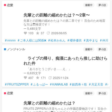
恋愛
連載中
夢小説
先輩との距離の縮めかたは？〜2章〜
先輩との距離の縮めかたは？の第二章です！ 百合のため地雷
な方は🔙推奨です！
ー 5,480文字
103
37
2026/06/05
grade
update
favorite
#
nmmn
#
ご本人様には関係❌
#
松本かれん
#
櫻井優衣
#
真中まな
#
仲川瑠
ノンジャンル
連載中
夢小説
ライブの帰り、痴漢にあったら推しに助けら
れた件
「ありがとうございま……え、」
ー 6,635文字
497
171
2025/11/24
grade
update
favorite
#
FRUITSZIPPER
#
ふるっぱー
#
KAWAIILAB
#
鎮西寿々歌
#
月足天音
#
櫻
恋愛
連載中
夢小説
先輩との距離の縮めかたは？
FRUITS ZIPPERの天音ちゃんとの学園恋愛物語です！ 百合小