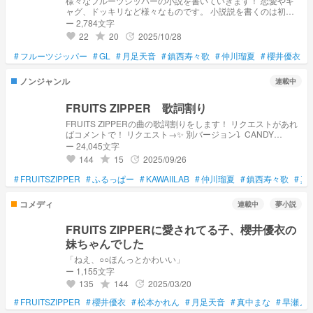
様々なフルーツジッパーの小説を書いていきます！ 恋愛やギ
ャグ、ドッキリなど様々なものです。 小説説を書くのは初心
者なので下手でも許してください あと口調など合っていなか
ー 2,784文字
ったらすみません リクエスト募集中！
22
20
2025/10/28
grade
update
favorite
#
フルーツジッパー
#
GL
#
月足天音
#
鎮西寿々歌
#
仲川瑠夏
#
櫻井優衣
#
ノンジャンル
連載中
FRUITS ZIPPER 歌詞割り
FRUITS ZIPPERの曲の歌詞割りをします！ リクエストがあれ
ばコメントで！ リクエスト→✨ 別バージョン⤵︎ ︎ CANDY
TUNEVer.→
ー 24,045文字
https://novel.prcm.jp/novel/P3GdPZam2vXY08EZiOeO CUTIE
144
15
2025/09/26
grade
update
favorite
STREETVer.→
https://novel.prcm.jp/novel/IXay8yePs66W9ktSpN2F
#
FRUITSZIPPER
#
ふるっぱー
#
KAWAIILAB
#
仲川瑠夏
#
鎮西寿々歌
#
真
コメディ
連載中
夢小説
FRUITS ZIPPERに愛されてる子、櫻井優衣の
妹ちゃんでした
「ねえ、○○ほんっとかわいい」
ー 1,155文字
135
144
2025/03/20
grade
update
favorite
#
FRUITSZIPPER
#
櫻井優衣
#
松本かれん
#
月足天音
#
真中まな
#
早瀬ノ