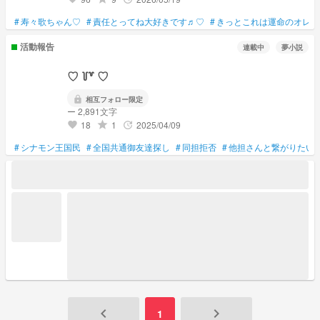
#
寿々歌ちゃん♡
#
責任とってね大好きです♬♡
#
きっとこれは運命のオレン
活動報告
連載中
夢小説
♡ ꒦꒷ ♡
lock
相互フォロー限定
ー 2,891文字
18
1
2025/04/09
grade
update
favorite
#
シナモン王国民
#
全国共通御友達探し
#
同担拒否
#
他担さんと繋がりたい
keyboard_arrow_left
keyboard_arrow_right
1