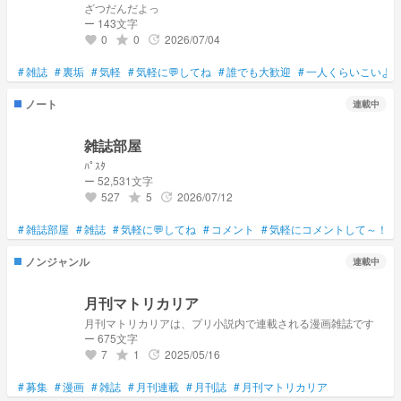
ざつだんだよっ
ー 143文字
0
0
2026/07/04
grade
update
favorite
#
雑誌
#
裏垢
#
気軽
#
気軽に💬してね
#
誰でも大歓迎
#
一人くらいこいよ
ノート
連載中
雑誌部屋
ﾊﾟｽﾀ
ー 52,531文字
527
5
2026/07/12
grade
update
favorite
#
雑誌部屋
#
雑誌
#
気軽に💬してね
#
コメント
#
気軽にコメントして～！
ノンジャンル
連載中
月刊マトリカリア
月刊マトリカリアは、プリ小説内で連載される漫画雑誌です
ー 675文字
7
1
2025/05/16
grade
update
favorite
#
募集
#
漫画
#
雑誌
#
月刊連載
#
月刊誌
#
月刊マトリカリア