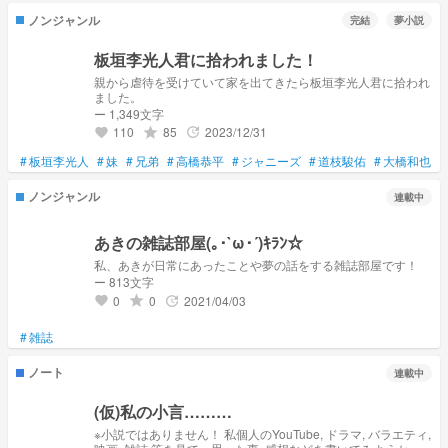
ノンジャンル
完結
夢小説
板垣李光人君に拾われました！
親から虐待を受けていて家を出てきたら板垣李光人君に拾われ
ました。
ー 1,349文字
110
85
2023/12/31
grade
update
favorite
#
板垣李光人
#
妹
#
兄弟
#
高橋恭平
#
ジャニーズ
#
道枝駿佑
#
大橋和也
#
ノンジャンル
連載中
あきの雑誌部屋(｡･`ω･´)ｷﾗﾝ☆
私、あきが日常にあったことや夢の話をする雑誌部屋です！
ー 813文字
0
0
2021/04/03
grade
update
favorite
#
雑誌
ノート
連載中
(仮)私の小言………
※小説ではありません！ 私個人のYouTube, ドラマ, バラエティ,