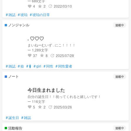
ー 689文字
4
2
2022/03/10
grade
update
favorite
#
雑誌
#
琥珀
#
琥珀の日常
ノンジャンル
連載中
. ♡♡♡
まいねーむいず . にこ！！！！
ー 1,289文字
37
8
2025/07/28
grade
update
favorite
#
雑誌
#
拾
#
🚺
#
girl
#
同性
#
同性愛者
ノート
連載中
今日生まれました
自分の誕生日！！祝ってくれると嬉しいです！
ー 116文字
5
2
2025/03/26
grade
update
favorite
#
誕生日
#
雑誌
活動報告
連載中