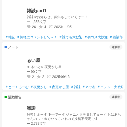
雑談part1
雑誌やお知らせ、募集もしていくぞー！
ー 1,358文字
26
4
2023/11/05
grade
update
favorite
#
雑誌
#
気軽にコメントして～！
#
誰でも大歓迎
#
初コメ大歓迎
#
雑談部屋
ノート
連載中
るい屋
＃ るいとの夜更かし屋
ー 90文字
2
2
2025/09/13
grade
update
favorite
#
とーくるーむ
#
夜更かし
#
夜更かし屋
#
雑誌
#
ネッ友
#
コメント大歓迎
活動報告
連載中
雑談
雑談しまーす 下手でーす ジャニオタ募集してまーす おばあち
ゃんのスマホでやっているので投稿不安定です
ー 2,733文字