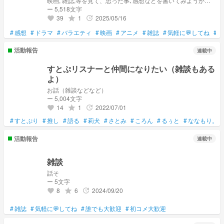
映画, 雑誌,等を見て、思った事､感想などを書いてみようかと
思っています！ ※私個人的意見です！
ー 5,518文字
39
1
2025/05/16
grade
update
favorite
#
感想
#
ドラマ
#
バラエティ
#
映画
#
アニメ
#
雑誌
#
気軽に💬してね
#
気
活動報告
連載中
すとぷリスナーと仲間になりたい（雑談もある
よ）
お話（雑談などなど）
ー 5,004文字
14
1
2022/07/01
grade
update
favorite
#
すとぷり
#
推し
#
語る
#
莉犬
#
さとみ
#
ころん
#
るぅと
#
ななもり。
活動報告
連載中
雑談
話そ
ー 5文字
8
6
2024/09/20
grade
update
favorite
#
雑誌
#
気軽に💬してね
#
誰でも大歓迎
#
初コメ大歓迎