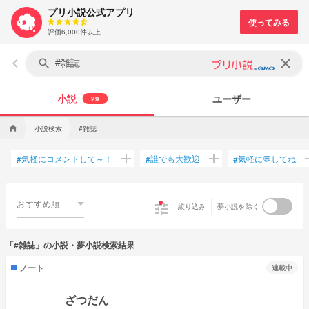
プリ小説公式アプリ
評価6,000件以上
keyboard_arrow_left
clear
search
小説
ユーザー
29
小説検索
#雑誌
home
add
add
a
気軽にコメントして～！
誰でも大歓迎
気軽に💬してね
#
#
#
おすすめ順
tune
絞り込み
夢小説を除く
「#雑誌」の小説・夢小説検索結果
ノート
連載中
ざつだん