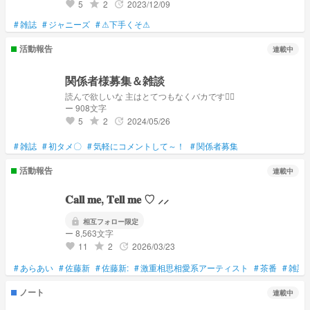
5
2
2023/12/09
grade
update
favorite
#
雑誌
#
ジャニーズ
#
⚠下手くそ⚠
活動報告
連載中
関係者様募集＆雑談
読んで欲しいな 主はとてつもなくバカです👍🏻
ー 908文字
5
2
2024/05/26
grade
update
favorite
#
雑誌
#
初タメ〇
#
気軽にコメントして～！
#
関係者募集
活動報告
連載中
𝐂𝐚𝐥𝐥 𝐦𝐞, 𝐓𝐞𝐥𝐥 𝐦𝐞 ♡ ⸝⸝
lock
相互フォロー限定
ー 8,563文字
11
2
2026/03/23
grade
update
favorite
#
あらあい
#
佐藤新
#
佐藤新:
#
激重相思相愛系アーティスト
#
茶番
#
雑誌
ノート
連載中