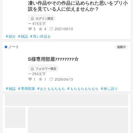
凄い作品やその作品に込められた思いをプリ小
説を見ている人に伝えませんか？
lock
ログイン限定
ー 415文字
5
4
2021/09/10
grade
update
favorite
#
紹介
#
雑誌
#
良い作品を
ノート
連載中
S様専用部屋ｧｧｧｧｧｧｧｧ☆
lock
フォロワー限定
ー 264文字
1
1
2026/04/13
grade
update
favorite
#
雑誌
#
専用部屋
#
おとももちもち
#
もちもちもちもち
#
推し語り