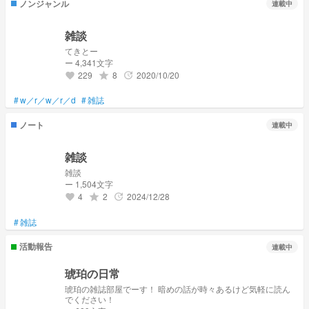
ノンジャンル
連載中
雑談
てきとー
ー 4,341文字
229
8
2020/10/20
grade
update
favorite
#
w／r／w／r／d
#
雑誌
ノート
連載中
雑談
雑談
ー 1,504文字
4
2
2024/12/28
grade
update
favorite
#
雑誌
活動報告
連載中
琥珀の日常
琥珀の雑誌部屋でーす！ 暗めの話が時々あるけど気軽に読ん
でください！