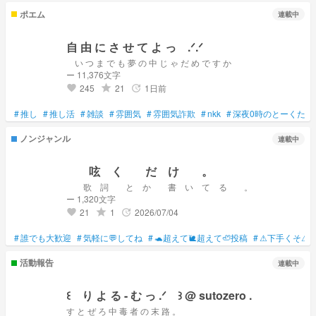
ポエム
連載中
自 由 に さ せ て よ っ .ᐟ.ᐟ
い つ ま で も 夢 の 中 じ ゃ だ め で す か
ー 11,376文字
245
21
1日前
grade
update
favorite
#
推し
#
推し活
#
雑談
#
雰囲気
#
雰囲気詐欺
#
nkk
#
深夜0時のとーくたい
ノンジャンル
連載中
呟 く だ け 。
歌 詞 と か 書 い て る 。
ー 1,320文字
21
1
2026/07/04
grade
update
favorite
#
誰でも大歓迎
#
気軽に💬してね
#
🐢超えて🐌超えて🦥投稿
#
⚠下手くそ⚠
活動報告
連載中
꒰ り よ る - む っ .ᐟ ꒱ @ sutozero .
す と ぜ ろ 中 毒 者 の 末 路 。