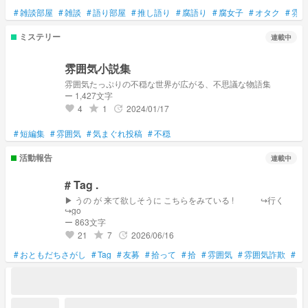
#
雑談部屋
#
雑談
#
語り部屋
#
推し語り
#
腐語り
#
腐女子
#
オタク
#
雰囲
ミステリー
連載中
雰囲気小説集
雰囲気たっぷりの不穏な世界が広がる、不思議な物語集
ー 1,427文字
4
1
2024/01/17
grade
update
favorite
#
短編集
#
雰囲気
#
気まぐれ投稿
#
不穏
活動報告
連載中
# Tag .
▶︎ うの が 来て欲しそうに こちらをみている ! ↪︎行く
↪︎go
ー 863文字
21
7
2026/06/16
grade
update
favorite
#
おともだちさがし
#
Tag
#
友募
#
拾って
#
拾
#
雰囲気
#
雰囲気詐欺
#
誰