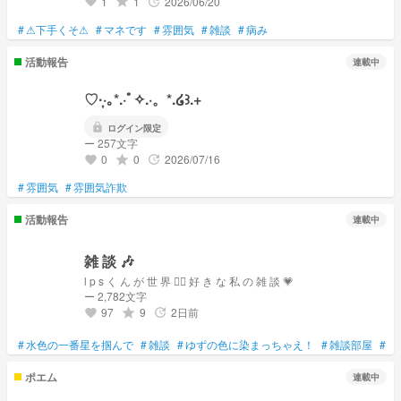
1
1
2026/06/20
grade
update
favorite
#
⚠下手くそ⚠
#
マネです
#
雰囲気
#
雑談
#
病み
活動報告
連載中
♡·̩͙‬·｡*.·ﾟ✧.·。*.໒꒱.+
lock
ログイン限定
ー 257文字
0
0
2026/07/16
grade
update
favorite
#
雰囲気
#
雰囲気詐欺
活動報告
連載中
雑 談 🎶
l p s く ん が 世 界 ☝🏻 好 き な 私 の 雑 談 💗
ー 2,782文字
97
9
2日前
grade
update
favorite
#
水色の一番星を掴んで
#
雑談
#
ゆずの色に染まっちゃえ！
#
雑談部屋
#
雰
ポエム
連載中