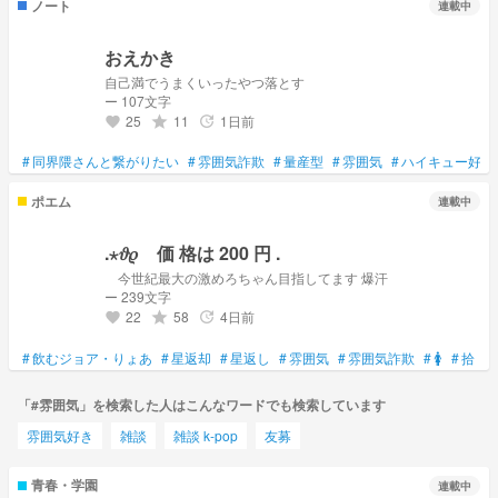
ノート
連載中
おえかき
自己満でうまくいったやつ落とす
ー 107文字
25
11
1日前
grade
update
favorite
#
同界隈さんと繋がりたい
#
雰囲気詐欺
#
量産型
#
雰囲気
#
ハイキュー好き
ポエム
連載中
.⋆𝜗𝜚 価 格は 200 円 .
今世紀最大の激めろちゃん目指してます 爆汗
ー 239文字
22
58
4日前
grade
update
favorite
#
飲むジョア・りょあ
#
星返却
#
星返し
#
雰囲気
#
雰囲気詐欺
#
🚺
#
拾
#
「#雰囲気」を検索した人はこんなワードでも検索しています
雰囲気好き
雑談
雑談 k-pop
友募
青春・学園
連載中