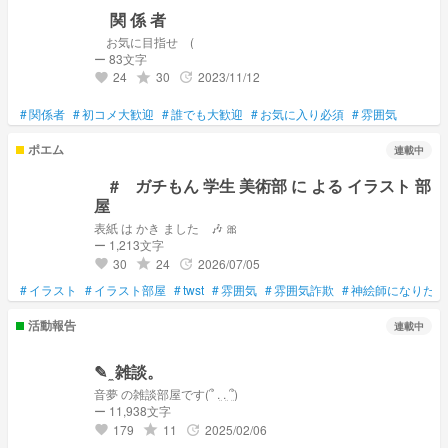
関 係 者
お気に目指せ (
ー 83文字
24
30
2023/11/12
grade
update
favorite
#
関係者
#
初コメ大歓迎
#
誰でも大歓迎
#
お気に入り必須
#
雰囲気
ポエム
連載中
# ガチもん 学生 美術部 に よる イラスト 部
屋
表紙 は かき ました 🎶 🎀
ー 1,213文字
30
24
2026/07/05
grade
update
favorite
#
イラスト
#
イラスト部屋
#
twst
#
雰囲気
#
雰囲気詐欺
#
神絵師になりたい
活動報告
連載中
✎ ̼ 雑談。
音夢 の雑談部屋です(՞ ܸ. ܸ. ܸ՞)
ー 11,938文字
179
11
2025/02/06
grade
update
favorite