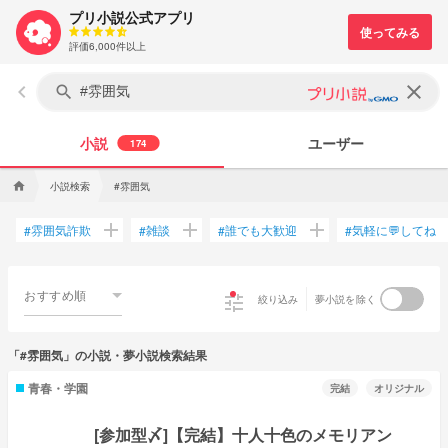
プリ小説公式アプリ
評価6,000件以上
keyboard_arrow_left
clear
search
小説
ユーザー
174
小説検索
#雰囲気
home
add
add
add
雰囲気詐欺
雑談
誰でも大歓迎
気軽に💬してね
#
#
#
#
おすすめ順
tune
絞り込み
夢小説を除く
「#雰囲気」の小説・夢小説検索結果
青春・学園
完結
オリジナル
[参加型〆]【完結】十人十色のメモリアン