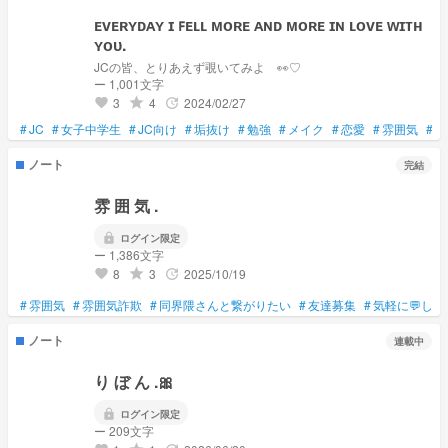
ᴇᴠᴇʀʏᴅᴀʏ ɪ ꜰᴇʟʟ ᴍᴏʀᴇ ᴀɴᴅ ᴍᴏʀᴇ ɪɴ ʟᴏᴠᴇ ᴡɪᴛʜ
ʏᴏᴜ.
JCの皆、とりあえず覗いてみよ 👀♡
ー 1,001文字
3
4
2024/02/27
grade
update
favorite
#
JC
#
女子中学生
#
JC向け
#
垢抜け
#
勉強
#
メイク
#
恋愛
#
雰囲気
#
雰
ノート
完結
雰 囲 気 .
lock
ログイン限定
ー 1,386文字
8
3
2025/10/19
grade
update
favorite
#
雰囲気
#
雰囲気詐欺
#
同界隈さんと繋がりたい
#
友達募集
#
気軽に💬して
ノート
連載中
り ぼ ん .🎀
lock
ログイン限定
ー 209文字