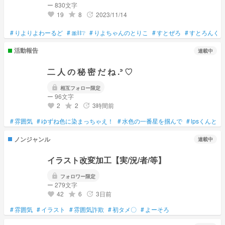
ー 830文字
19
8
2023/11/14
grade
update
favorite
#
りよりよわーるど
#
🎀⛓️❔
#
りよちゃんのとりこ
#
すとぜろ
#
すとろんぐ
活動報告
連載中
二 人 の 秘 密 だ ね .ᐣ ♡
lock
相互フォロー限定
ー 96文字
2
2
3時間前
grade
update
favorite
#
雰囲気
#
ゆずね色に染まっちゃえ！
#
水色の一番星を掴んで
#
lpsくんと
ノンジャンル
連載中
イラスト改変加工【実/況/者/等】
lock
フォロワー限定
ー 279文字
42
6
3日前
grade
update
favorite
#
雰囲気
#
イラスト
#
雰囲気詐欺
#
初タメ〇
#
よーそろ