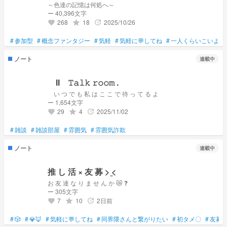
～色達の記憶は何処へ～
ー 40,396文字
268
18
2025/10/26
grade
update
favorite
#
参加型
#
概念ファンタジー
#
気軽
#
気軽に💬してね
#
一人くらいこいよぉ
ノート
連載中
II 𝚃𝚊𝚕𝚔 𝚛𝚘𝚘𝚖 .
い つ で も 私 は こ こ で 待 っ て る よ
ー 1,654文字
29
4
2025/11/02
grade
update
favorite
#
雑談
#
雑談部屋
#
雰囲気
#
雰囲気詐欺
ノート
連載中
推 し 活 × 友 募 > ̫<
お 友 達 な り ま せ ん か 😿 ❓
ー 305文字
7
10
2日前
grade
update
favorite
#
🎲
#
💎🦊
#
気軽に💬してね
#
同界隈さんと繋がりたい
#
初タメ〇
#
友募