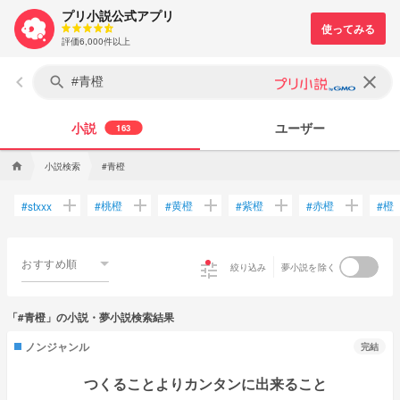
プリ小説公式アプリ
評価6,000件以上
keyboard_arrow_left
clear
search
小説
ユーザー
163
小説検索
#青橙
home
add
add
add
add
add
桃橙
黄橙
紫橙
赤橙
橙
#
stxxx
#
#
#
#
#
おすすめ順
tune
絞り込み
夢小説を除く
「#青橙」の小説・夢小説検索結果
ノンジャンル
完結
つくることよりカンタンに出来ること