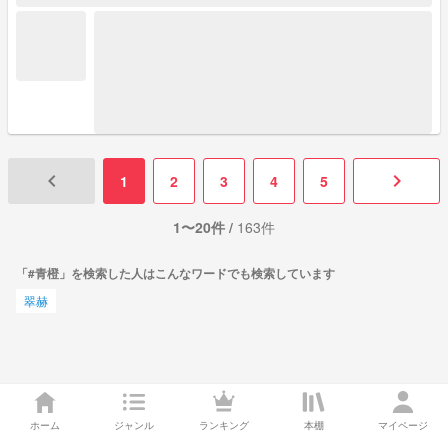
keyboard_arrow_left
keyboard_arrow_right
1
2
3
4
5
1〜20件 /
163件
「#青橙」を検索した人はこんなワードでも検索しています
翠赫
ホーム
ジャンル
ランキング
本棚
マイページ