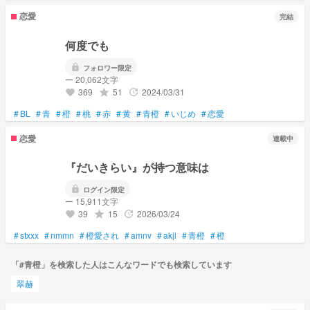
恋愛
完結
何度でも
lock
フォロワー限定
ー 20,062文字
369
51
2024/03/31
grade
update
favorite
#
BL
#
青
#
橙
#
桃
#
赤
#
黄
#
青橙
#
いじめ
#
恋愛
恋愛
連載中
『だいきらい』が持つ意味は
lock
ログイン限定
ー 15,911文字
39
15
2026/03/24
grade
update
favorite
#
stxxx
#
nmmn
#
橙愛され
#
amnv
#
akjl
#
青橙
#
橙
「#青橙」を検索した人はこんなワードでも検索しています
翠赫