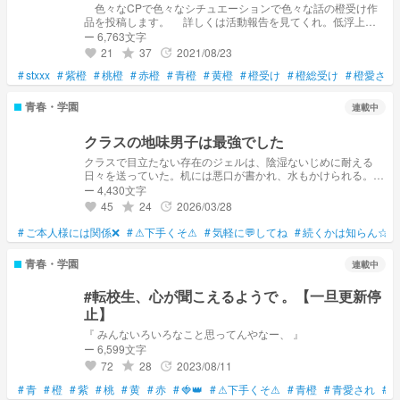
色々なCPで色々なシチュエーションで色々な話の橙受け作
品を投稿します。 詳しくは活動報告を見てくれ。低浮上な
のはご愛嬌ってことでよろしくm(_ _)m
ー 6,763文字
21
37
2021/08/23
grade
update
favorite
#
stxxx
#
紫橙
#
桃橙
#
赤橙
#
青橙
#
黄橙
#
橙受け
#
橙総受け
#
橙愛され
青春・学園
連載中
クラスの地味男子は最強でした
クラスで目立たない存在のジェルは、陰湿ないじめに耐える
日々を送っていた。机には悪口が書かれ、水もかけられる。孤
独な毎日に光を灯したのは、クラスのムードメーカーであるこ
ー 4,430文字
ろんだった。彼はジェルを救いたいと願うが、ある日自らがジ
45
24
2026/03/28
grade
update
favorite
ェルをいじめるグループに囲まれ、暴行を受けてしまう。絶体
絶命のその時、現れたのは意外な人物だった。それは普段おと
#
ご本人様には関係❌
#
⚠下手くそ⚠
#
気軽に💬してね
#
続くかは知らん☆
なしいジェル。しかし、その姿は豹変し信じられない力でいじ
めっ子たちを圧倒する。一体、ジェルに隠された秘密とは？そ
青春・学園
連載中
して、ころんとの関係はどのように変わっていくのか？予測不
能な展開が待ち受ける、学園クライムサスペンス
#転校生、心が聞こえるようで 。【一旦更新停
止】
『 みんないろいろなこと思ってんやなー、 』
ー 6,599文字
72
28
2023/08/11
grade
update
favorite
#
青
#
橙
#
紫
#
桃
#
黄
#
赤
#
🍓👑
#
⚠下手くそ⚠
#
青橙
#
青愛され
#