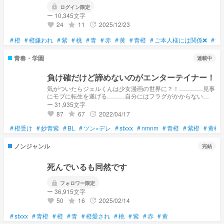
lock
ログイン限定
ー 10,345文字
24
11
2025/12/23
grade
update
favorite
#
橙
#
橙嫌われ
#
紫
#
桃
#
青
#
赤
#
黄
#
青橙
#
ご本人様には関係❌
#
気
青春・学園
連載中
負け確だけど諦めないのがエンターテイナー！
気がついたらジェルくんは少女漫画の世界に？！…………見事
にモブに転生を遂げる………自分にはフラグがかからない
が…………諦めない心だけは主人公より主人公してます！ タ
ー 31,935文字
グについてですが……今の現状に沿ってタグを付けてます！
87
67
2022/04/17
grade
update
favorite
#
橙受け
#
妙青紫
#
BL
#
ツン×デレ
#
stxxx
#
nmnm
#
青橙
#
紫橙
#
黄橙
ノンジャンル
完結
死んでいるも同然です
lock
フォロワー限定
ー 36,915文字
50
16
2025/02/14
grade
update
favorite
#
stxxx
#
青橙
#
橙
#
青
#
橙愛され
#
桃
#
紫
#
赤
#
黄