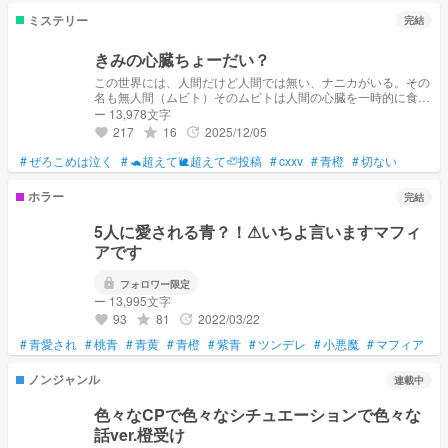
ミステリー
完結
きみの心臓ちょーだい？
この世界には、人間だけど人間では無い、ナニカがいる。その
名も無人間（ムビト）そのムビトは人間の心臓を一時的に食べ
ないと死んでしまう そんなムビトにも治る方法がある。 それ
ー 13,978文字
は…… "1番に想う人の心臓を食べることだ" 完結しました これ
217
16
2025/12/05
grade
update
favorite
からもリピートしてくれたら嬉しいです ダいﾆｼｮうﾄウこうﾖﾃｲ
#
ぜろこめは泣く
#
🐢超えて🐌超えて🦥投稿
#
cxxv
#
青橙
#
切ない
ホラー
完結
5人に愛される青？！⚠いちよ言いますマフィ
アです
lock
フォロワー限定
ー 13,995文字
93
81
2022/03/22
grade
update
favorite
#
青愛され
#
桃青
#
青黄
#
青橙
#
紫青
#
ツンデレ
#
小悪魔
#
マフィア
ノンジャンル
連載中
色々なCPで色々なシチュエーションで色々な
話ver.橙受け