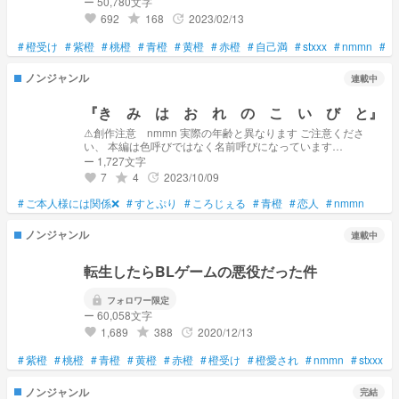
ー 50,780文字
692
168
2023/02/13
grade
update
favorite
#
橙受け
#
紫橙
#
桃橙
#
青橙
#
黄橙
#
赤橙
#
自己満
#
stxxx
#
nmmn
#
B
ノンジャンル
連載中
『き み は お れ の こ い び と』
⚠︎創作注意 nmmn 実際の年齢と異なります ご注意くださ
い、 本編は色呼びではなく名前呼びになっています
___________________________ 『橙くんと蒼くんの恋人の
ー 1,727文字
お話』 "いっつも迷惑かけてごめんね、" "迷惑なんて思っ
7
4
2023/10/09
grade
update
favorite
てへんで、？"
#
ご本人様には関係❌
#
すとぷり
#
ころじぇる
#
青橙
#
恋人
#
nmmn
ノンジャンル
連載中
転生したらBLゲームの悪役だった件
lock
フォロワー限定
ー 60,058文字
1,689
388
2020/12/13
grade
update
favorite
#
紫橙
#
桃橙
#
青橙
#
黄橙
#
赤橙
#
橙受け
#
橙愛され
#
nmmn
#
stxxx
ノンジャンル
完結