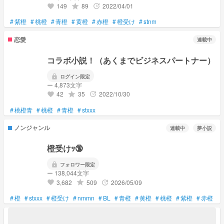
149
89
2022/04/01
grade
update
favorite
#
紫橙
#
桃橙
#
青橙
#
黄橙
#
赤橙
#
橙受け
#
stnm
恋愛
連載中
コラボ小説！（あくまでビジネスパートナー）
lock
ログイン限定
ー 4,873文字
42
35
2022/10/30
grade
update
favorite
#
桃橙青
#
桃橙
#
青橙
#
stxxx
ノンジャンル
連載中
夢小説
橙受けｯ🔞
lock
フォロワー限定
ー 138,044文字
3,682
509
2026/05/09
grade
update
favorite
#
橙
#
stxxx
#
橙受け
#
nmmn
#
BL
#
青橙
#
黄橙
#
桃橙
#
紫橙
#
赤橙
#