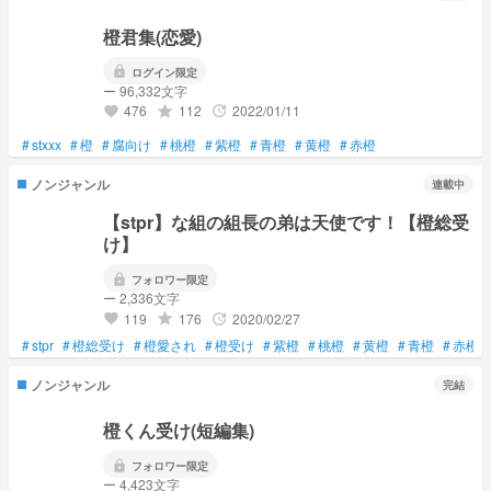
橙君集(恋愛)
lock
ログイン限定
ー 96,332文字
476
112
2022/01/11
grade
update
favorite
#
stxxx
#
橙
#
腐向け
#
桃橙
#
紫橙
#
青橙
#
黄橙
#
赤橙
ノンジャンル
連載中
【stpr】な組の組長の弟は天使です！【橙総受
け】
lock
フォロワー限定
ー 2,336文字
119
176
2020/02/27
grade
update
favorite
#
stpr
#
橙総受け
#
橙愛され
#
橙受け
#
紫橙
#
桃橙
#
黄橙
#
青橙
#
赤橙
ノンジャンル
完結
橙くん受け(短編集)
lock
フォロワー限定
ー 4,423文字