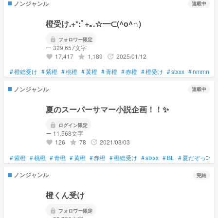
ノンジャンル
連載中
橙受け.+*:ﾟ+｡.☆━⊂(^o^∩)
lock
フォロワー限定
ー 329,657文字
17,417
1,189
2025/01/12
grade
update
favorite
#
橙総受け
#
紫橙
#
桃橙
#
黄橙
#
青橙
#
赤橙
#
橙受け
#
stxxx
#
nmmn
#
ノンジャンル
連載中
夏のスーパーサマー小説企画！！✨
lock
ログイン限定
ー 11,568文字
126
78
2021/08/03
grade
update
favorite
#
紫橙
#
桃橙
#
青橙
#
黄橙
#
赤橙
#
橙総受け
#
stxxx
#
BL
#
夏だぞっｺｯ☆
ノンジャンル
完結
橙くん受け
lock
フォロワー限定