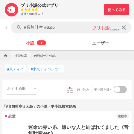
プリ小説公式アプリ
評価6,000件以上
keyboard_arrow_left
clear
search
小説
ユーザー
1
小説検索
#音無叶空 #tkdb
home
東ディバ
東京ディバンカー
#
#
おすすめ順
tune
絞り込み
夢小説を除く
「#音無叶空 #tkdb」の小説・夢小説検索結果
恋愛
連載中
運命の赤い糸、嫌いな人と結ばれてました《音
無叶空ver.》