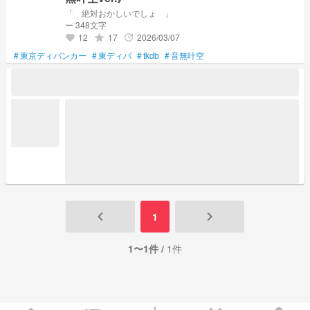
「 絶対おかしいでしょ 」
ー 348文字
12
17
2026/03/07
grade
update
favorite
#
東京ディバンカー
#
東ディバ
#
tkdb
#
音無叶空
keyboard_arrow_left
keyboard_arrow_right
1
1〜1件 /
1件