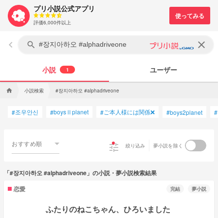
プリ小説公式アプリ
評価6,000件以上
keyboard_arrow_left
clear
search
小説
ユーザー
1
小説検索
#장지아하오 #alphadriveone
home
조우안신
boysⅡplanet
ご本人様には関係❌
#
#
#
#
boys2planet
#
おすすめ順
tune
絞り込み
夢小説を除く
「#장지아하오 #alphadriveone」の小説・夢小説検索結果
恋愛
完結
夢小説
ふたりのねこちゃん、ひろいました