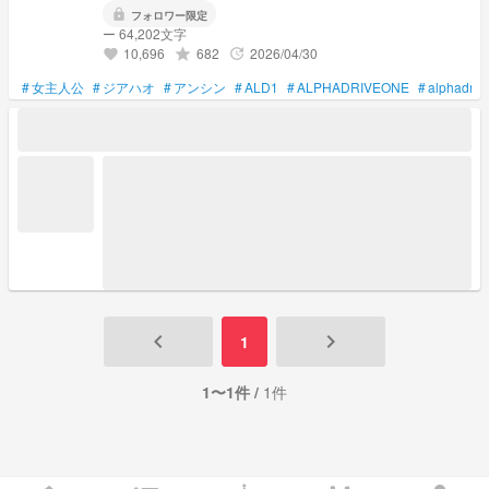
lock
フォロワー限定
ー 64,202文字
10,696
682
2026/04/30
grade
update
favorite
#
女主人公
#
ジアハオ
#
アンシン
#
ALD1
#
ALPHADRIVEONE
#
alphadriv
keyboard_arrow_left
keyboard_arrow_right
1
1〜1件 /
1件