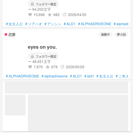
lock
フォロワー限定
ー 64,202文字
10,696
682
2026/04/30
grade
update
favorite
#
女主人公
#
ジアハオ
#
アンシン
#
ALD1
#
ALPHADRIVEONE
#
alphadriv
恋愛
連載中
夢小説
eyes on you.
lock
フォロワー限定
ー 48,451文字
7,976
679
2026/05/29
grade
update
favorite
#
ALPHADRIVEONE
#
alphadriveone
#
ALD1
#
ald1
#
女主人公
#
ご本人様