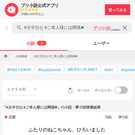
プリ小説公式アプリ
評価6,000件以上
keyboard_arrow_left
clear
search
小説
ユーザー
2
小説検索
#조우안신 #ご本人様には関係❌
home
boysⅡplanet
BOYSⅡPLANET
#
#
boys2planet
#
#
ald1
#
alphad
おすすめ順
tune
絞り込み
夢小説を除く
「#조우안신 #ご本人様には関係❌」の小説・夢小説検索結果
恋愛
完結
夢小説
ふたりのねこちゃん、ひろいました