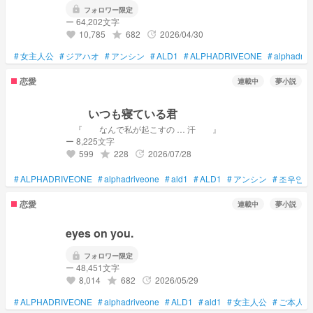
lock
フォロワー限定
ー 64,202文字
10,785
682
2026/04/30
grade
update
favorite
#
女主人公
#
ジアハオ
#
アンシン
#
ALD1
#
ALPHADRIVEONE
#
alphadriv
恋愛
連載中
夢小説
いつも寝ている君
『 なんで私が起こすの … 汗 』
ー 8,225文字
599
228
2026/07/28
grade
update
favorite
#
ALPHADRIVEONE
#
alphadriveone
#
ald1
#
ALD1
#
アンシン
#
조우안신
恋愛
連載中
夢小説
eyes on you.
lock
フォロワー限定
ー 48,451文字
8,014
682
2026/05/29
grade
update
favorite
#
ALPHADRIVEONE
#
alphadriveone
#
ALD1
#
ald1
#
女主人公
#
ご本人様