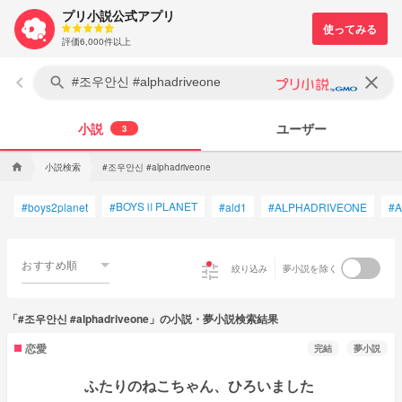
プリ小説公式アプリ
評価6,000件以上
keyboard_arrow_left
clear
search
小説
ユーザー
3
小説検索
#조우안신 #alphadriveone
home
BOYSⅡPLANET
#
boys2planet
#
#
ald1
#
ALPHADRIVEONE
#
A
おすすめ順
tune
絞り込み
夢小説を除く
「#조우안신 #alphadriveone」の小説・夢小説検索結果
恋愛
完結
夢小説
ふたりのねこちゃん、ひろいました