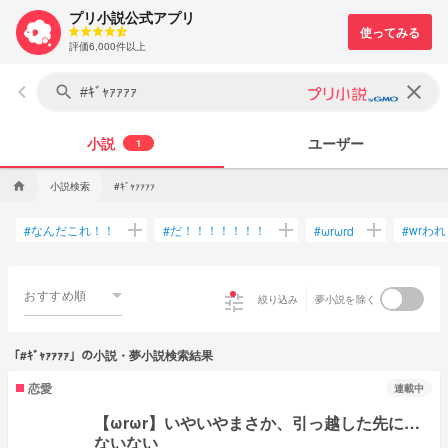
プリ小説公式アプリ
評価6,000件以上
keyboard_arrow_left
clear
search
小説
ユーザー
1
小説検索
home
#ｷﾞｬｧｧｧｧ
add
add
add
なんだこれ！！
だ！！！！！！！
wrわれ
#
#
#
ωrωrd
#
おすすめ順
tune
絞り込み
夢小説を除く
「#ｷﾞｬｧｧｧｧ」の小説・夢小説検索結果
恋愛
連載中
【ωrωr】いやいやまさか、引っ越した先に…
ないない