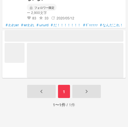
lock
フォロワー限定
ー 2,900文字
83
33
2020/05/12
grade
update
favorite
#
われwr
#
wrわれ
#
ωrωrd
#
だ！！！！！！！
#
ｷﾞｬｧｧｧｧ
#
なんだこれ！！
keyboard_arrow_left
keyboard_arrow_right
1
1〜1件 /
1件