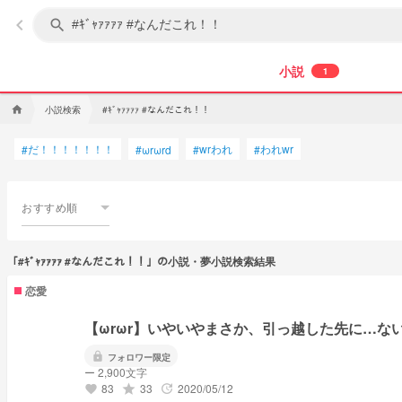
keyboard_arrow_left
search
小説
1
小説検索
home
#ｷﾞｬｧｧｧｧ #なんだこれ！！
だ！！！！！！！
wrわれ
われwr
#
#
ωrωrd
#
#
おすすめ順
「#ｷﾞｬｧｧｧｧ #なんだこれ！！」の小説・夢小説検索結果
恋愛
【ωrωr】いやいやまさか、引っ越した先に…な
lock
フォロワー限定
ー 2,900文字
83
33
2020/05/12
grade
update
favorite