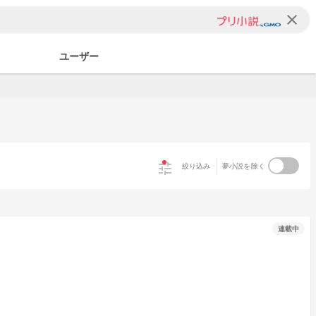
clear
ユーザー
tune
絞り込み
夢小説を除く
連載中