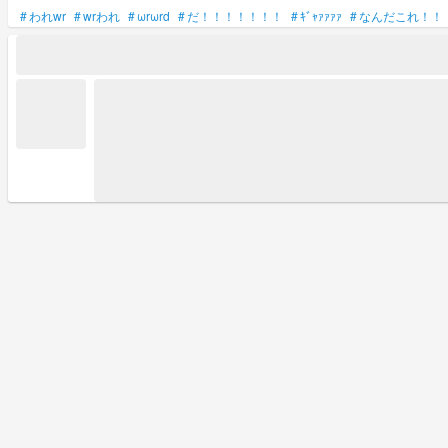
#
われwr
#
wrわれ
#
ωrωrd
#
だ！！！！！！！
#
ｷﾞｬｧｧｧｧ
#
なんだこれ！！