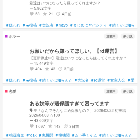
君達はいつになったら嫌ってくれますか？
ー 5,962文字
58
21
4日前
grade
update
favorite
#
嫌われ
#
🐢投稿
#
実況者
#
mzyb
#
まじめにヤバシティ
#
続くかは知らん
ホラー
連載中
夢小説
お願いだから嫌ってほしい。【rd運営】
【更新停止中】君達はいつになったら嫌ってくれますか？
ー 15,449文字
404
43
3日前
grade
update
favorite
#
嫌われ
#
🐢投稿
#
続くかは知らん☆
#
実況者
#
rd運営
#
女主人公
#
愛さ
恋愛
連載中
夢小説
ある奴等が過保護すぎて困ってます
🗣💬「なんでそんなに過保護なの？」 2026/02/22 初投稿
2026/04/08 ☆100
ー 43,609文字
1,097
143
3日前
grade
update
favorite
#
桃源暗鬼
#
tgak
#
鬼機関
#
桃機関
#
⚠下手くそ⚠
#
続くかは知らん☆
#