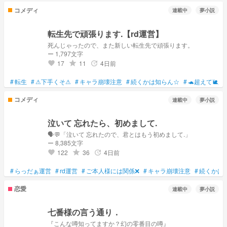
コメディ
連載中
夢小説
転生先で頑張ります.【rd運営】
死んじゃったので、また新しい転生先で頑張ります。
ー 1,797文字
17
11
4日前
grade
update
favorite
#
転生
#
⚠下手くそ⚠
#
キャラ崩壊注意
#
続くかは知らん☆
#
🐢超えて🐌超
コメディ
連載中
夢小説
泣いて 忘れたら、初めまして.
🗣💬「泣いて 忘れたので、君とはもう初めまして.」
ー 8,385文字
122
36
4日前
grade
update
favorite
#
らっだぁ運営
#
rd運営
#
ご本人様には関係❌
#
キャラ崩壊注意
#
続くかは
恋愛
連載中
夢小説
七番様の言う通り．
『こんな噂知ってますか？幻の零番目の噂』