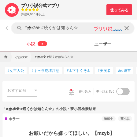
プリ小説公式アプリ
評価6,000件以上
keyboard_arrow_left
clear
search
小説
ユーザー
6
#🌧🧊💎 #続くかは知らん☆
小説検索
home
女主人公
キャラ崩壊注意
⚠下手くそ⚠
実況者
rd運営
#
#
#
#
#
おすすめ順
tune
絞り込み
夢小説を除く
「#🌧🧊💎 #続くかは知らん☆」の小説・夢小説検索結果
ホラー
連載中
夢小説
お願いだから嫌ってほしい。【mzyb】