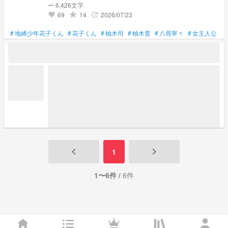
ー 6,426文字
69
14
2026/07/23
grade
update
favorite
#
地縛少年花子くん
#
花子くん
#
柚木司
#
柚木普
#
八尋寧々
#
女主人公
#
keyboard_arrow_left
keyboard_arrow_right
1
1〜6件 /
6件