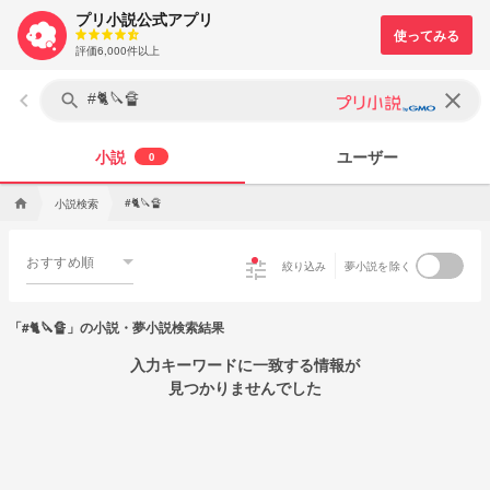
プリ小説公式アプリ
評価6,000件以上
keyboard_arrow_left
clear
search
小説
ユーザー
0
#🐈🔪🔏
小説検索
home
おすすめ順
tune
絞り込み
夢小説を除く
「#🐈🔪🔏」の小説・夢小説検索結果
入力キーワードに一致する情報が
見つかりませんでした