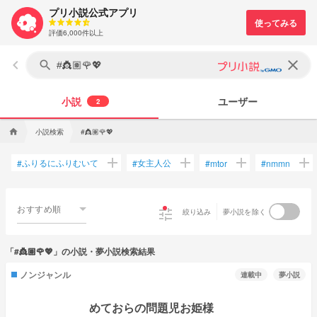
プリ小説公式アプリ
評価6,000件以上
keyboard_arrow_left
clear
search
小説
ユーザー
2
小説検索
home
#👸🏽🌹💖
add
add
add
add
ふりるにふりむいて
女主人公
#
#
#
mtor
#
nmmn
おすすめ順
tune
絞り込み
夢小説を除く
「#👸🏽🌹💖」の小説・夢小説検索結果
ノンジャンル
連載中
夢小説
めておらの問題児お姫様