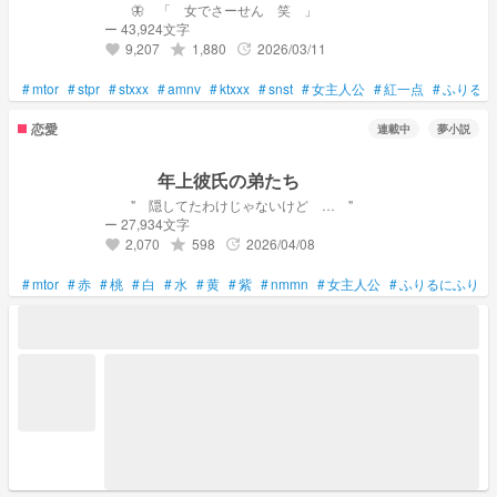
‪🦋 「 女でさーせん 笑 」
ー 43,924文字
9,207
1,880
2026/03/11
grade
update
favorite
#
mtor
#
stpr
#
stxxx
#
amnv
#
ktxxx
#
snst
#
女主人公
#
紅一点
#
ふりるに
恋愛
連載中
夢小説
年上彼氏の弟たち
" 隠してたわけじゃないけど … "
ー 27,934文字
2,070
598
2026/04/08
grade
update
favorite
#
mtor
#
赤
#
桃
#
白
#
水
#
黄
#
紫
#
nmmn
#
女主人公
#
ふりるにふりむ