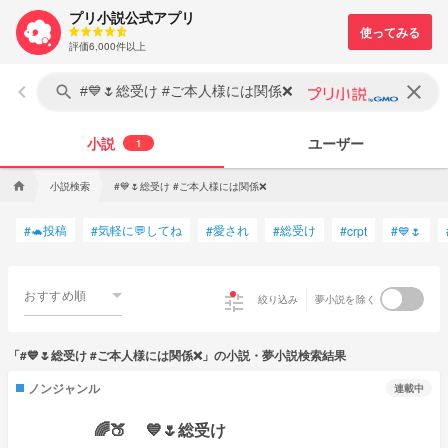
プリ小説公式アプリ
評価6,000件以上
keyboard_arrow_left
clear
search
小説
ユーザー
1
小説検索
#💙🌷総受け #ご本人様には関係❌
home
🐢投稿
気軽に💬してね
愛され
総受け
#
#
#
#
#
crpt
#
💙🌷
おすすめ順
tune
絞り込み
夢小説を除く
「#💙🌷総受け #ご本人様には関係❌」の小説・夢小説検索結果
ノンジャンル
連載中
🌈🍑 💙🌷総受け