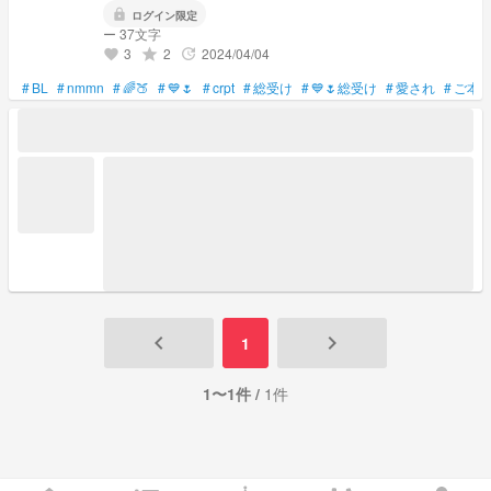
lock
ログイン限定
ー 37文字
3
2
2024/04/04
grade
update
favorite
#
BL
#
nmmn
#
🌈🍑
#
💙🌷
#
crpt
#
総受け
#
💙🌷総受け
#
愛され
#
ご本
keyboard_arrow_left
keyboard_arrow_right
1
1〜1件 /
1件