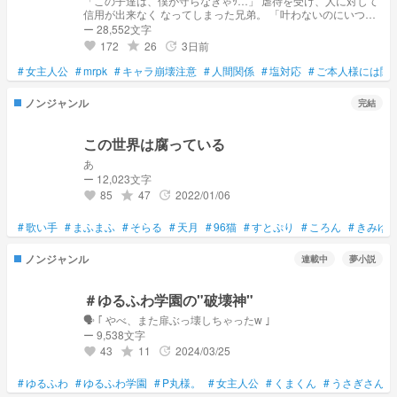
「この子達は、僕が守らなきゃｯ…」 虐待を受け、人に対して
信用が出来なく なってしまった兄弟。 「叶わないのにいつま
で願うんだろう…｣ 人に裏切られても人に対する信用を 諦めら
ー 28,552文字
れない自分。 母「子供を引き取ったのよ。6人。」 自分「は？
172
26
3日前
grade
update
favorite
ぇ━(*´・д・)━!!!」 義兄弟「…」 そんな真逆の悩みを持つ子
供達により 運命の歯車は少しずつ動き出していく。 これは人
#
女主人公
#
mrpk
#
キャラ崩壊注意
#
人間関係
#
塩対応
#
ご本人様には関
間関係について悩む“少女達”の生き様を描いた物語。 リメイク
です☆ アイコン提供:デコ女子メーカーCHART
ノンジャンル
完結
この世界は腐っている
あ
ー 12,023文字
85
47
2022/01/06
grade
update
favorite
#
歌い手
#
まふまふ
#
そらる
#
天月
#
96猫
#
すとぷり
#
ころん
#
きみゆ
ノンジャンル
連載中
夢小説
＃ゆるふわ学園の"破壊神"
🗣 ｢ やべ、また扉ぶっ壊しちゃったw ｣
ー 9,538文字
43
11
2024/03/25
grade
update
favorite
#
ゆるふわ
#
ゆるふわ学園
#
P丸様。
#
女主人公
#
くまくん
#
うさぎさん