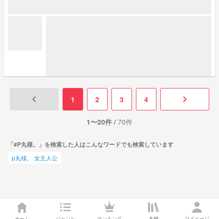
ﾘお嬢様と執事ｼﾘｰｽﾞ ⚠️主の妄想が組み込まれています。本家様
と違う話があったりに関する指摘はおやめください。 キャラ
崩壊☆があります。ご了承ください。
keyboard_arrow_left
keyboard_arrow_right
1
2
3
4
1〜20件 /
70件
「#P丸様。」を検索した人はこんなワードでも検索しています
p丸様。 女主人公
ホーム
ジャンル
ランキング
本棚
マイページ