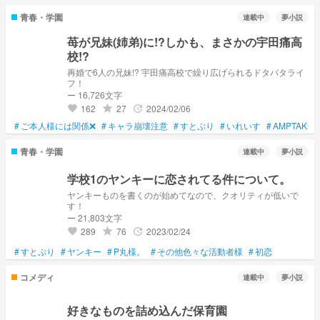
青春・学園
連載中
夢小説
苺が兄妹(姉弟)に!?しかも、まさかの宇田痛高
校!?
再婚で6人の兄妹!? 宇田痛高校で繰り広げられるドタバタライ
フ！
ー 16,726文字
162
27
2024/02/06
grade
update
favorite
#
ご本人様には関係❌
#
キャラ崩壊注意
#
すとぷり
#
いれいす
#
AMPTAK×C
青春・学園
連載中
夢小説
学校1のヤンキーに恋されてる件について。
ヤンキーものを書くのが始めてなので、クオリティが低いで
す！
ー 21,803文字
289
76
2023/02/24
grade
update
favorite
#
すとぷり
#
ヤンキー
#
P丸様。
#
その他色々な活動者様
#
初恋
コメディ
連載中
夢小説
好きなものを詰め込んだ保育園