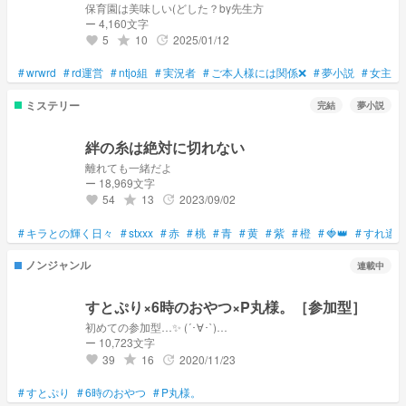
保育園は美味しい(どした？by先生方
ー 4,160文字
5
10
2025/01/12
grade
update
favorite
#
wrwrd
#
rd運営
#
ntjo組
#
実況者
#
ご本人様には関係❌
#
夢小説
#
女主人
ミステリー
完結
夢小説
絆の糸は絶対に切れない
離れても一緒だよ
ー 18,969文字
54
13
2023/09/02
grade
update
favorite
#
キラとの輝く日々
#
stxxx
#
赤
#
桃
#
青
#
黄
#
紫
#
橙
#
🍓👑
#
すれ違
ノンジャンル
連載中
すとぷり×6時のおやつ×P丸様。［参加型］
初めての参加型…✨ (´･∀･`)…
ー 10,723文字
39
16
2020/11/23
grade
update
favorite
#
すとぷり
#
6時のおやつ
#
P丸様。