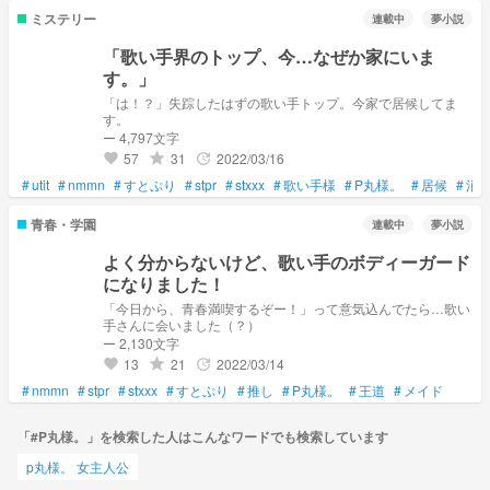
ミステリー
連載中
夢小説
「歌い手界のトップ、今…なぜか家にいま
す。」
「は！？」失踪したはずの歌い手トップ。今家で居候してま
す。
ー 4,797文字
57
31
2022/03/16
grade
update
favorite
#
utit
#
nmmn
#
すとぷり
#
stpr
#
stxxx
#
歌い手様
#
P丸様。
#
居候
#
消
青春・学園
連載中
夢小説
よく分からないけど、歌い手のボディーガード
になりました！
「今日から、青春満喫するぞー！」って意気込んでたら…歌い
手さんに会いました（？）
ー 2,130文字
13
21
2022/03/14
grade
update
favorite
#
nmmn
#
stpr
#
stxxx
#
すとぷり
#
推し
#
P丸様。
#
王道
#
メイド
「#P丸様。」を検索した人はこんなワードでも検索しています
p丸様。 女主人公