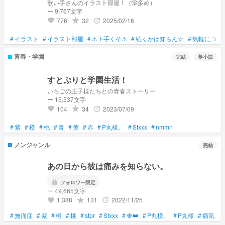
歌い手さんのイラスト部屋！（🎲多め）
ー 9,767文字
776
32
2025/02/18
grade
update
favorite
#
イラスト
#
イラスト部屋
#
⚠下手くそ⚠
#
続くかは知らん☆
#
気軽にコメ
青春・学園
完結
夢小説
すとぷりと学園生活！
いちごの王子様たちとの青春ストーリー
ー 15,537文字
104
34
2023/07/09
grade
update
favorite
#
紫
#
橙
#
桃
#
青
#
黄
#
赤
#
P丸様。
#
Stxxx
#
nmmn
ノンジャンル
完結
あの日から彼は痛みを知らない。
lock
フォロワー限定
ー 49,665文字
1,388
131
2022/11/25
grade
update
favorite
#
無痛症
#
紫
#
橙
#
桃
#
stpr
#
Stxxx
#
🍓👑
#
P丸様。
#
P丸様
#
病気
#