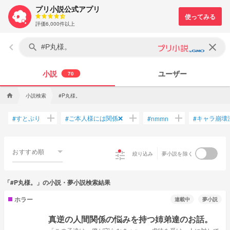
プリ小説公式アプリ
評価6,000件以上
keyboard_arrow_left
clear
search
小説
ユーザー
70
小説検索
#P丸様。
home
add
add
add
すとぷり
ご本人様には関係❌
キャラ崩壊
#
#
#
nmmn
#
おすすめ順
tune
絞り込み
夢小説を除く
「#P丸様。」の小説・夢小説検索結果
ホラー
連載中
夢小説
真逆の人間関係の悩みを持つ姉弟達のお話。