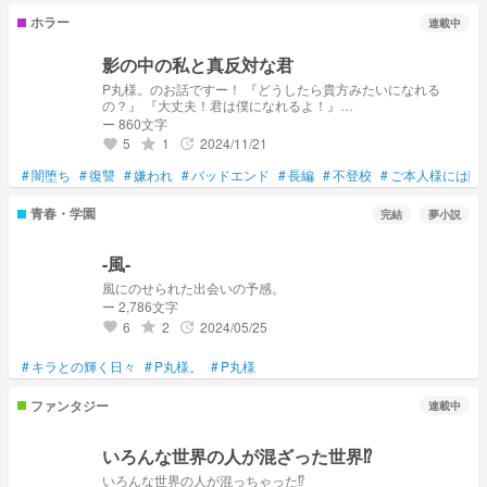
ホラー
連載中
影の中の私と真反対な君
P丸様。のお話ですー！ 『どうしたら貴方みたいになれる
の？』 『大丈夫！君は僕になれるよ！』
__________________ これは謎な君と私の物語だ。
ー 860文字
5
1
2024/11/21
grade
update
favorite
#
闇堕ち
#
復讐
#
嫌われ
#
バッドエンド
#
長編
#
不登校
#
ご本人様には関
青春・学園
完結
夢小説
-風-
風にのせられた出会いの予感。
ー 2,786文字
6
2
2024/05/25
grade
update
favorite
#
キラとの輝く日々
#
P丸様。
#
P丸様
ファンタジー
連載中
いろんな世界の人が混ざった世界⁉︎
いろんな世界の人が混っちゃった⁉︎