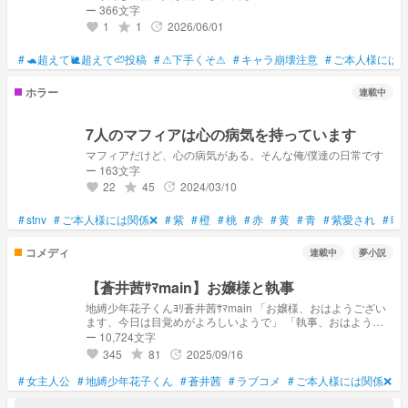
ー 366文字
1
1
2026/06/01
grade
update
favorite
#
🐢超えて🐌超えて🦥投稿
#
⚠下手くそ⚠
#
キャラ崩壊注意
#
ご本人様には関
ホラー
連載中
7人のマフィアは心の病気を持っています
マフィアだけど、心の病気がある。そんな俺/僕達の日常です
ー 163文字
22
45
2024/03/10
grade
update
favorite
#
stnv
#
ご本人様には関係❌
#
紫
#
橙
#
桃
#
赤
#
黄
#
青
#
紫愛され
#
暗
コメディ
連載中
夢小説
【蒼井茜ｻﾏmain】お嬢様と執事
地縛少年花子くんﾖﾘ蒼井茜ｻﾏmain 「お嬢様、おはようござい
ます、今日は目覚めがよろしいようで」 「執事、おはよう、
いつもこうよ」 「いえ、いつもは寝起きが悪すぎます」 「あ
ー 10,724文字
ら、そう？」 「はい、とっても」 「執事、そちらの女性
345
81
2025/09/16
grade
update
favorite
は？」 「僕の彼女でございます」 「え、彼女、？」 「嘘で
す」 「執事、クビよ(*^^*)」 「すみません、聞こえません
#
女主人公
#
地縛少年花子くん
#
蒼井茜
#
ラブコメ
#
ご本人様には関係❌
#
(*^^*)」 これはお嬢様と執事の(っ'ヮ'c)＜ｶｧｧｧｧｧｵｫｫｫｫｫｽｩｩｩｩｩ
な日常を描いたラブコメディ(((((らしい。 参考動画⇒P丸様。ﾖ