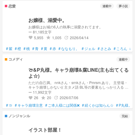
恋愛
連載中
夢小説
お嬢様、溺愛中。
お嬢様はお城の6人の執事に溺愛されてます。
ー 81,185文字
5,955
1,005
2026/04/14
grade
update
favorite
#
紫
#
橙
#
桃
#
青
#
黄
#
赤
#
ななもり。
#
ジェル
#
さとみ
#
ころん
#
コメディ
連載中
🍈&P丸様。キャラ崩壊&腐LINE(主も出てくる
よ☆)
ただの自己満。 nnkさん・srnkさん・Pmrsm.あり。 主登場・
キャラ崩壊しかない(( 主タメ語 BL等の要素もしっかり入る 他
界隈話あり nmmn 上記に1つでも地雷があれば🔙
ー 11,992文字
26
20
2026/07/06
grade
update
favorite
#
🍈
#
キャラ崩壊注意
#
ご本人様には関係❌
#
続くかは知らん☆
#
P丸様。
ノンジャンル
完結
イラスト部屋！