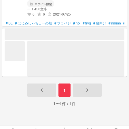
lock
ログイン限定
ー 1,450文字
6
6
2021/07/25
grade
update
favorite
#
BL
#
はじめしゃちょーの畑
#
フラベジ
#
htk
#
frvg
#
腐向け
#
nmmn
#
hj
keyboard_arrow_left
keyboard_arrow_right
1
1〜1件 /
1件