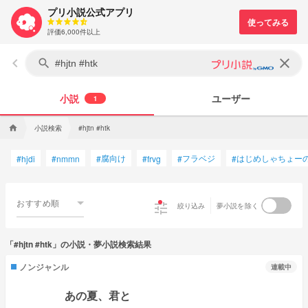
プリ小説公式アプリ
評価6,000件以上
keyboard_arrow_left
clear
search
小説
ユーザー
1
小説検索
home
#hjtn #htk
腐向け
フラベジ
はじめしゃちょー
#
hjdi
#
nmmn
#
#
frvg
#
#
おすすめ順
tune
絞り込み
夢小説を除く
「#hjtn #htk」の小説・夢小説検索結果
ノンジャンル
連載中
あの夏、君と