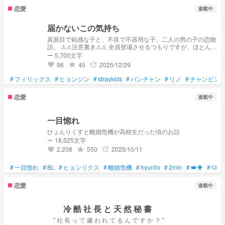
恋愛
連載中
届かないこの気持ち
真面目で鈍感な子と、不良で不器用な子、二人の男の子の恋物
語。 ⚠⚠注意書き⚠⚠ 全員登場させるつもりですが、ほとんど
がひょんりくすか、でんにゃんか、にゃんにゃんか、はにぴり
ー 5,700文字
です…… 偏らないように努力しますが、どうしても上記のケ
96
45
2025/12/29
grade
update
favorite
ミが多いです🙌🏻🙌🏻 お話ではないことも話すので、そこん
とこよろしくお願いします👀👀👀👀
#
フィリックス
#
ヒョンジン
#
straykids
#
バンチャン
#
リノ
#
チャンビン
恋愛
連載中
一目惚れ
ひょんりくすと離婚危機が高校生だった頃のお話
ー 18,525文字
2,208
550
2025/10/11
grade
update
favorite
#
一目惚れ
#
BL
#
ヒョンリクス
#
離婚危機
#
hyunlix
#
2min
#
👑🐥
#
🐶🐰
恋愛
連載中
冷 酷 社 長 と 天 然 秘 書
" 社 長 っ て 嫌 わ れ て る ん で す か ？ "