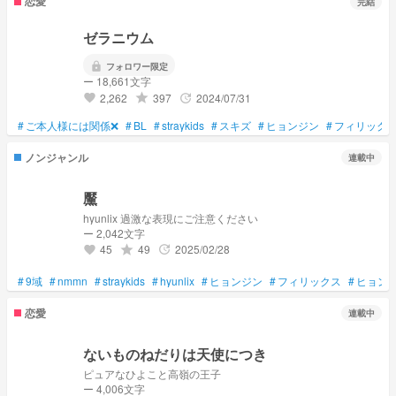
恋愛
完結
ゼラニウム
lock
フォロワー限定
ー 18,661文字
2,262
397
2024/07/31
grade
update
favorite
#
ご本人様には関係❌
#
BL
#
straykids
#
スキズ
#
ヒョンジン
#
フィリック
ノンジャンル
連載中
黶
hyunlix 過激な表現にご注意ください
ー 2,042文字
45
49
2025/02/28
grade
update
favorite
#
9域
#
nmmn
#
straykids
#
hyunlix
#
ヒョンジン
#
フィリックス
#
ヒョン
恋愛
連載中
ないものねだりは天使につき
ピュアなひよこと高嶺の王子
ー 4,006文字