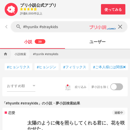
プリ小説公式アプリ
評価6,000件以上
keyboard_arrow_left
clear
search
小説
ユーザー
39
小説検索
home
#hyunlix #straykids
ヒョンリクス
ヒョンジン
フィリックス
ご本人様には関係❌
#
#
#
#
おすすめ順
tune
絞り込み
夢小説を除く
「#hyunlix #straykids」の小説・夢小説検索結果
恋愛
連載中
太陽のように俺を照らしてくれる君に、花を咲
かせた。