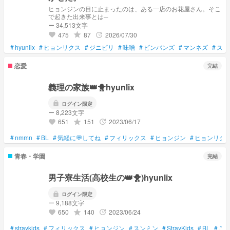
ヒョンジンの目に止まったのは、ある一店のお花屋さん。そこ
で起きた出来事とは─
ー 34,513文字
475
87
2026/07/30
grade
update
favorite
#
hyunlix
#
ヒョンリクス
#
ジニピリ
#
味噌
#
ビンバンズ
#
マンネズ
#
スキ
恋愛
完結
義理の家族👑🐥hyunlix
lock
ログイン限定
ー 8,223文字
651
151
2023/06/17
grade
update
favorite
#
nmmn
#
BL
#
気軽に💬してね
#
フィリックス
#
ヒョンジン
#
ヒョンリク
青春・学園
完結
男子寮生活(高校生の👑🐥)hyunlix
lock
ログイン限定
ー 9,188文字
650
140
2023/06/24
grade
update
favorite
#
straykids
#
フィリックス
#
ヒョンジン
#
スンミン
#
StrayKids
#
BL
#
ご