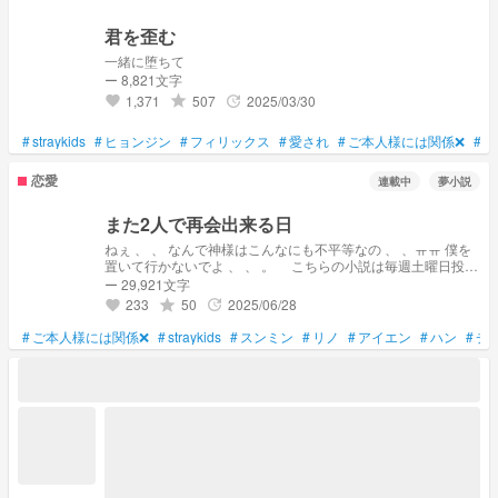
君を歪む
一緒に堕ちて
ー 8,821文字
1,371
507
2025/03/30
grade
update
favorite
#
straykids
#
ヒョンジン
#
フィリックス
#
愛され
#
ご本人様には関係❌
#
hy
恋愛
連載中
夢小説
また2人で再会出来る日
ねぇ 、 、 なんで神様はこんなにも不平等なの 、 、ㅠㅠ 僕を
置いて行かないでよ 、 、 。 こちらの小説は毎週土曜日投稿
となります 。
ー 29,921文字
233
50
2025/06/28
grade
update
favorite
#
ご本人様には関係❌
#
straykids
#
スンミン
#
リノ
#
アイエン
#
ハン
#
チ