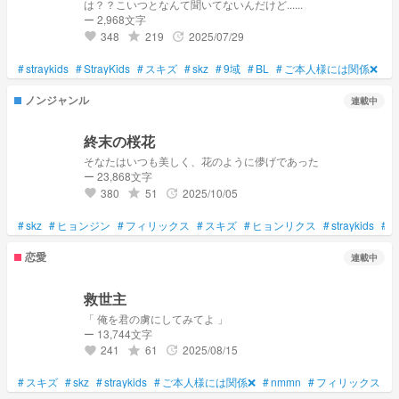
は？？こいつとなんて聞いてないんだけど......
ー 2,968文字
348
219
2025/07/29
grade
update
favorite
#
straykids
#
StrayKids
#
スキズ
#
skz
#
9域
#
BL
#
ご本人様には関係❌
#
ノンジャンル
連載中
終末の桜花
そなたはいつも美しく、花のように儚げであった
ー 23,868文字
380
51
2025/10/05
grade
update
favorite
#
skz
#
ヒョンジン
#
フィリックス
#
スキズ
#
ヒョンリクス
#
straykids
#
恋愛
連載中
救世主
「 俺を君の虜にしてみてよ 」
ー 13,744文字
241
61
2025/08/15
grade
update
favorite
#
スキズ
#
skz
#
straykids
#
ご本人様には関係❌
#
nmmn
#
フィリックス
#