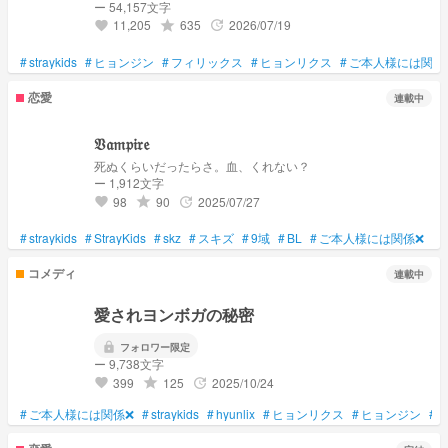
ー 54,157文字
11,205
635
2026/07/19
grade
update
favorite
#
straykids
#
ヒョンジン
#
フィリックス
#
ヒョンリクス
#
ご本人様には関係
恋愛
連載中
𝔙𝔞𝔪𝔭𝔦𝔯𝔢
死ぬくらいだったらさ。血、くれない？
ー 1,912文字
98
90
2025/07/27
grade
update
favorite
#
straykids
#
StrayKids
#
skz
#
スキズ
#
9域
#
BL
#
ご本人様には関係❌
#
コメディ
連載中
愛されヨンボガの秘密
lock
フォロワー限定
ー 9,738文字
399
125
2025/10/24
grade
update
favorite
#
ご本人様には関係❌
#
straykids
#
hyunlix
#
ヒョンリクス
#
ヒョンジン
#