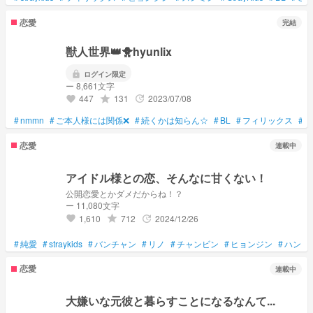
恋愛
完結
獣人世界👑🐥hyunlix
lock
ログイン限定
ー 8,661文字
447
131
2023/07/08
grade
update
favorite
#
nmmn
#
ご本人様には関係❌
#
続くかは知らん☆
#
BL
#
フィリックス
#
fe
恋愛
連載中
アイドル様との恋、そんなに甘くない！
公開恋愛とかダメだからね！？
ー 11,080文字
1,610
712
2024/12/26
grade
update
favorite
#
純愛
#
straykids
#
バンチャン
#
リノ
#
チャンビン
#
ヒョンジン
#
ハン
#
恋愛
連載中
大嫌いな元彼と暮らすことになるなんて...