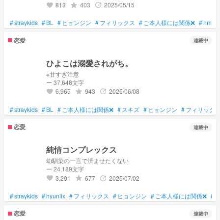
813
403
2025/05/15
grade
update
favorite
#
straykids
#
BL
#
ヒョンジン
#
フィリックス
#
ご本人様には関係❌
#
nmmn
恋愛
連載中
ひよこは溺愛されがち。
※甘すぎ注意
ー 37,648文字
6,965
943
2025/06/08
grade
update
favorite
#
straykids
#
BL
#
ご本人様には関係❌
#
スキズ
#
ヒョンジン
#
フィリック
恋愛
連載中
純情コンプレックス
幼馴染の一言で済ませたくない
ー 24,189文字
3,291
677
2025/07/02
grade
update
favorite
#
straykids
#
hyunlix
#
フィリックス
#
ヒョンジン
#
ご本人様には関係❌
#
恋愛
連載中