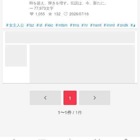
時を超え、輝きを増す。伝説は、今、新たに。
ー 77,973文字
1,055
132
2026/07/16
grade
update
favorite
#
女主人公
#
tsz
#
st
#
kkc
#
mtsm
#
trns
#
hr
#
hsmt
#
immt
#
sndk
#
🕰
keyboard_arrow_left
keyboard_arrow_right
1
1〜1件 /
1件