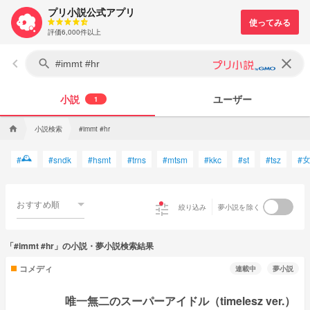
プリ小説公式アプリ
評価6,000件以上
keyboard_arrow_left
clear
search
小説
ユーザー
1
小説検索
home
#immt #hr
🕰
#
#
sndk
#
hsmt
#
trns
#
mtsm
#
kkc
#
st
#
tsz
#
おすすめ順
tune
絞り込み
夢小説を除く
「#immt #hr」の小説・夢小説検索結果
コメディ
連載中
夢小説
唯一無二のスーパーアイドル（timelesz ver.）