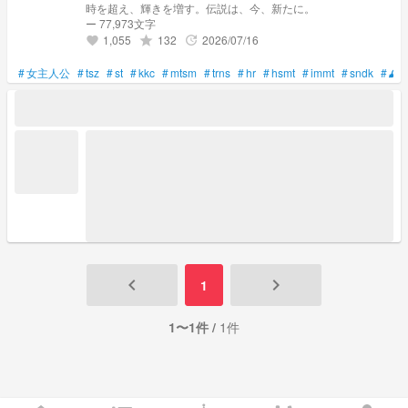
時を超え、輝きを増す。伝説は、今、新たに。
ー 77,973文字
1,055
132
2026/07/16
grade
update
favorite
#
女主人公
#
tsz
#
st
#
kkc
#
mtsm
#
trns
#
hr
#
hsmt
#
immt
#
sndk
#
🕰
keyboard_arrow_left
keyboard_arrow_right
1
1〜1件 /
1件