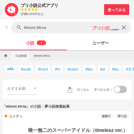
プリ小説公式アプリ
評価6,000件以上
keyboard_arrow_left
clear
search
小説
ユーザー
1
小説検索
home
#immt #trns
🕰
女
#
#
sndk
#
hsmt
#
hr
#
mtsm
#
kkc
#
st
#
tsz
#
おすすめ順
tune
絞り込み
夢小説を除く
「#immt #trns」の小説・夢小説検索結果
コメディ
連載中
夢小説
唯一無二のスーパーアイドル（timelesz ver.）