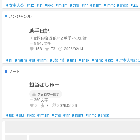
#
女主人公
#
tsz
#
st
#
kkc
#
mtsm
#
trns
#
hr
#
hsmt
#
immt
#
sndk
#
🕰
ノンジャンル
助手日記
エセ探偵物 探偵🩵と助手‎🤍のお話
ー 9,940文字
158
73
2026/02/14
grade
update
favorite
#
hr
#
mtsm
#
st
#
inmt
#
J禁P禁
#
trns
#
snzk
#
hsmt
#
kkc
#
ご本人様に
ノート
担当ぼしゅー！！
lock
フォロワー限定
ー 360文字
2
3
2026/05/26
grade
update
favorite
#
tsz
#
stu
#
kkc
#
mtsm
#
trns
#
hr
#
hsmt
#
inmt
#
sndk