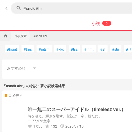
keyboard_arrow_left
search
小説
3
小説検索
home
#sndk #hr
リ
#
hsmt
#
trns
#
mtsm
#
kkc
#
tsz
#
inmt
#
st
#
stu
#
おすすめ順
「#sndk #hr」の小説・夢小説検索結果
コメディ
唯一無二のスーパーアイドル（timelesz ver.）
時を超え、輝きを増す。伝説は、今、新たに。
ー 77,973文字
1,055
132
2026/07/16
grade
update
favorite