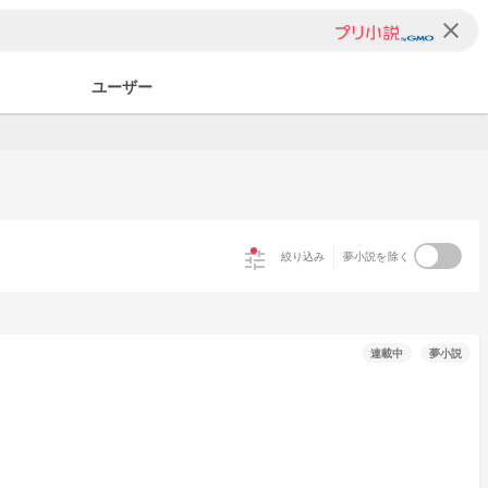
clear
ユーザー
tune
絞り込み
夢小説を除く
連載中
夢小説