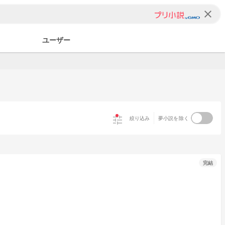
clear
ユーザー
tune
絞り込み
夢小説を除く
完結