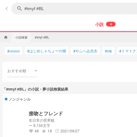
keyboard_arrow_left
search
小説
4
小説検索
home
#tmyf #BL
はじめしゃちょーの畑
やふへゐ先生
トマトク
#
nmmn
#
#
#
htk
#
おすすめ順
「#tmyf #BL」の小説・夢小説検索結果
ノンジャンル
接吻とフレンド
非日常の世界観
ー 9,134文字
48
18
2021/09/27
grade
update
favorite