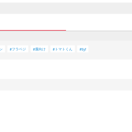
ン
フラベジ
腐向け
トマトくん
#
#
#
#
tiyf