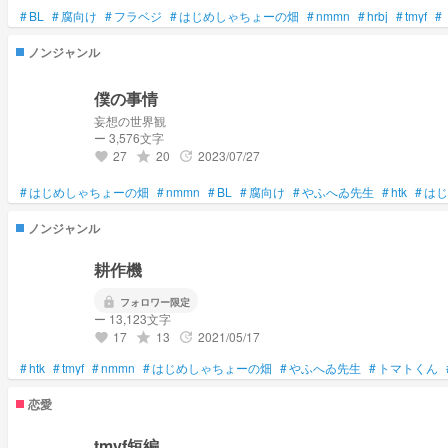
#
BL
#
腐向け
#
フラベジ
#
はじめしゃちょーの畑
#
nmmn
#
hrbj
#
tmyf
#
ノンジャンル
僕の事情
妄想の世界観
ー 3,576文字
27
20
2023/07/27
grade
update
favorite
#
はじめしゃちょーの畑
#
nmmn
#
BL
#
腐向け
#
やふへゐ先生
#
htk
#
はじ
ノンジャンル
耕作機
lock
フォロワー限定
ー 13,123文字
17
13
2021/05/17
grade
update
favorite
#
htk
#
tmyf
#
nmmn
#
はじめしゃちょーの畑
#
やふへゐ先生
#
トマトくん
恋愛
tmyf短編