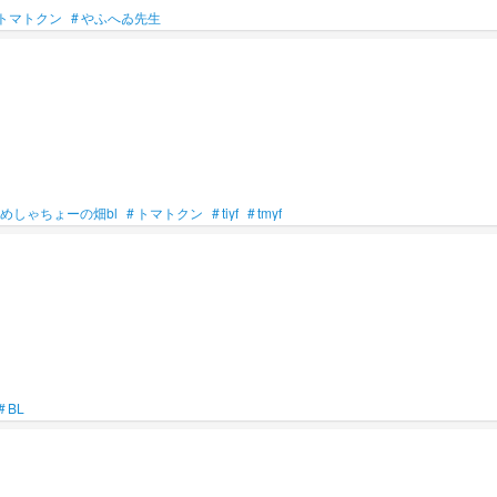
トマトクン
#
やふへゐ先生
めしゃちょーの畑bl
#
トマトクン
#
tiyf
#
tmyf
#
BL