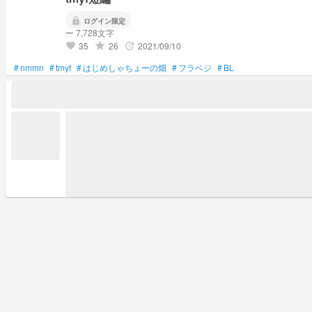
lock
ログイン限定
ー 7,728文字
35
26
2021/09/10
grade
update
favorite
#
nmmn
#
tmyf
#
はじめしゃちょーの畑
#
フラベジ
#
BL