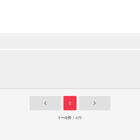
keyboard_arrow_left
keyboard_arrow_right
1
1〜4件 /
4件