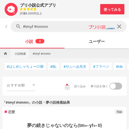
プリ小説公式アプリ
評価6,000件以上
keyboard_arrow_left
clear
search
小説
ユーザー
5
小説検索
home
#tmyf #nmmn
はじめしゃちょーの畑
やふへゐ先生
フラベジ
#
#
BL
#
#
#
htk
おすすめ順
tune
絞り込み
夢小説を除く
「#tmyf #nmmn」の小説・夢小説検索結果
恋愛
完結
夢の続きじゃないのなら(tm←yf←ti)