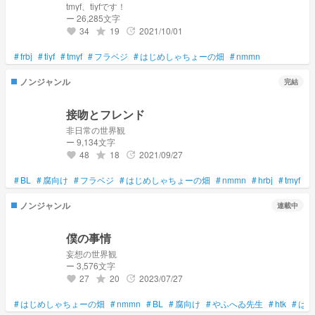
tmyf、tiyfです！
ー 26,285文字
34
19
2021/10/01
grade
update
favorite
#
frbj
#
tiyf
#
tmyf
#
フラベジ
#
はじめしゃちょーの畑
#
nmmn
ノンジャンル
完結
接吻とフレンド
非日常の世界観
ー 9,134文字
48
18
2021/09/27
grade
update
favorite
#
BL
#
腐向け
#
フラベジ
#
はじめしゃちょーの畑
#
nmmn
#
hrbj
#
tmyf
#
ノンジャンル
連載中
僕の事情
妄想の世界観
ー 3,576文字
27
20
2023/07/27
grade
update
favorite
#
はじめしゃちょーの畑
#
nmmn
#
BL
#
腐向け
#
やふへゐ先生
#
htk
#
はじ