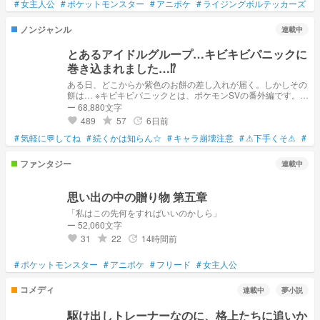
#
女主人公
#
ポケットモンスター
#
アニポケ
#
ライジングボルテッカーズ
#
ノンジャンル
連載中
とあるアイドルグループ…キビキビパニックに
巻き込まれました…⁉︎
ある日、どこからか紫色のお餅の差し入れが届く。しかしその
餅は… ※キビキビパニックとは、ポケモンSVの番外編です。詳
しくは調べてみてくださいな ※⬜️⚔️さん、snxt・trxpの皆さん
ー 68,880文字
は作者の都合（知識不足）により出すことができません。 ※
489
57
6日前
grade
update
favorite
🟪🍓さんでます。 土日に1話ずつ投稿しています。ご了承く
#
気軽に💬してね
ださい。 現在お休み中です。
#
続くかは知らん☆
#
キャラ崩壊注意
#
⚠下手くそ⚠
#
ご
ファンタジー
連載中
思い出の中の贈り物 第五章
「私はこの先何をすればいいのかしら」
ー 52,060文字
31
22
14時間前
grade
update
favorite
#
ポケットモンスター
#
アニポケ
#
フリード
#
女主人公
コメディ
連載中
夢小説
駆け出しトレーナーなのに、格上たちに追いか