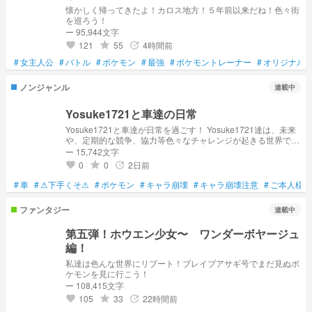
懐かしく帰ってきたよ！カロス地方！５年前以来だね！色々街
を巡ろう！
ー 95,944文字
121
55
4時間前
grade
update
favorite
#
女主人公
#
バトル
#
ポケモン
#
最強
#
ポケモントレーナー
#
オリジナル
ノンジャンル
連載中
Yosuke1721と車達の日常
Yosuke1721と車達が日常を過ごす！ Yosuke1721達は、未来
や、定期的な競争、協力等色々なチャレンジが起きる世界で、
Yosuke1721達は、どんな方法でこなしていくのか？！
ー 15,742文字
0
0
2日前
grade
update
favorite
#
車
#
⚠下手くそ⚠
#
ポケモン
#
キャラ崩壊
#
キャラ崩壊注意
#
ご本人様に
ファンタジー
連載中
第五弾！ホウエン少女〜 ワンダーボヤージュ
編！
私達は色んな世界にリブート！ブレイブアサギ号でまだ見ぬポ
ケモンを見に行こう！
ー 108,415文字
105
33
22時間前
grade
update
favorite