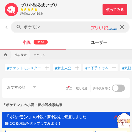
プリ小説公式アプリ
評価6,000件以上
keyboard_arrow_left
clear
search
小説
ユーザー
3386
小説検索
ポケモン
home
add
add
add
ポケットモンスター
女主人公
⚠下手くそ⚠
気軽
#
#
#
#
おすすめ順
tune
絞り込み
夢小説を除く
「ポケモン」の小説・夢小説検索結果
「ポケモン」
の小説・夢小説をご用意しました
気になるお話をタップしてみよう！