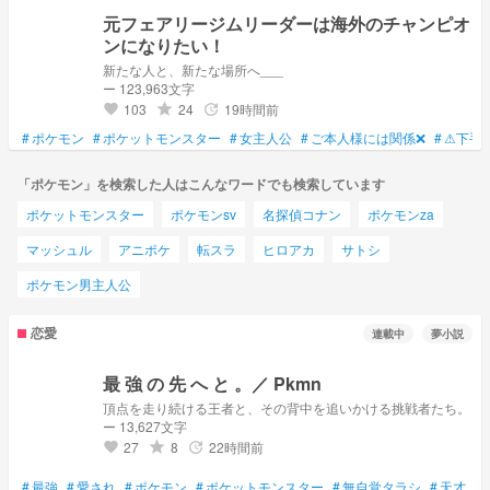
元フェアリージムリーダーは海外のチャンピオ
ンになりたい！
新たな人と、新たな場所へ___
ー 123,963文字
103
24
19時間前
grade
update
favorite
#
ポケモン
#
ポケットモンスター
#
女主人公
#
ご本人様には関係❌
#
⚠下手
「ポケモン」を検索した人はこんなワードでも検索しています
ポケットモンスター
ポケモンsv
名探偵コナン
ポケモンza
マッシュル
アニポケ
転スラ
ヒロアカ
サトシ
ポケモン男主人公
恋愛
連載中
夢小説
最 強 の 先 へ と 。／ Pkmn
頂点を走り続ける王者と、その背中を追いかける挑戦者たち。
ー 13,627文字
27
8
22時間前
grade
update
favorite
#
最強
#
愛され
#
ポケモン
#
ポケットモンスター
#
無自覚タラシ
#
天才
#