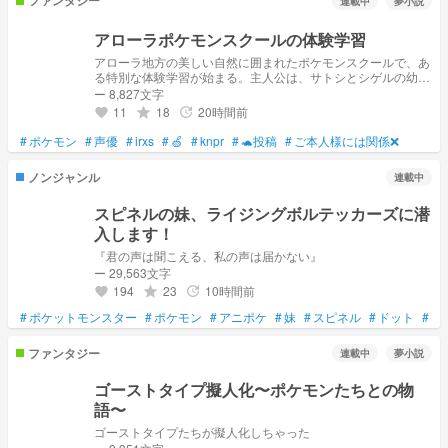
ファンタジー
連載中
夢小説
アローラポケモンスクールの体験学習
アローラ地方の美しい自然に囲まれたポケモンスクールで、あ
る特別な体験学習が始まる。主人公は、サトシとシゲルの幼馴
染みのポケモントレーナーの少女。彼女は、仲間たちと共に
ー 8,827文字
様々なポケモンとふれあいながら、友情と競争の中で成長して
11
18
20時間前
grade
update
favorite
いく。そんななか始まった体験学習の舞台は本島。気になる体
験学習の内容とは、一体何なのか…
#
ポケモン
#
声優
#
irxs
#
🍏
#
knpr
#
🐢投稿
#
ご本人様には関係❌
ノンジャンル
連載中
スピネルの妹、ライジングボルテッカーズに潜
入します！
『君の声は聞こえる、私の声は届かない』
ー 29,563文字
194
23
10時間前
grade
update
favorite
#
ポケットモンスター
#
ポケモン
#
アニポケ
#
妹
#
スピネル
#
ドット
#
リ
ファンタジー
連載中
夢小説
ゴーストタイプ擬人化〜ポケモンたちとの物
語〜
ゴーストタイプたちが擬人化しちゃった