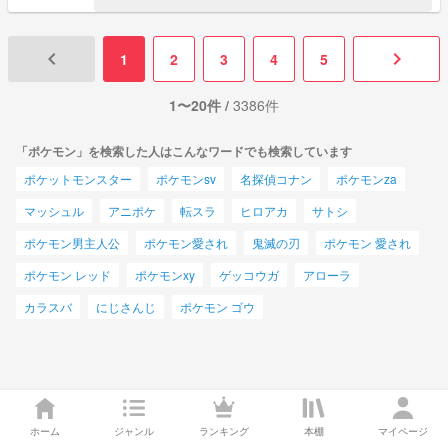
keyboard_arrow_left
keyboard_arrow_right
1
2
3
4
5
1〜20件 /
3386件
「ポケモン」を検索した人はこんなワードでも検索しています
ポケットモンスター
ポケモンsv
名探偵コナン
ポケモンza
マッシュル
アニポケ
転スラ
ヒロアカ
サトシ
ポケモン男主人公
ポケモン愛され
鬼滅の刃
ポケモン 愛され
ポケモン レッド
ポケモンxy
ゲッコウガ
アローラ
カラスバ
にじさんじ
ポケモン ゴウ
ホーム
ジャンル
ランキング
本棚
マイページ