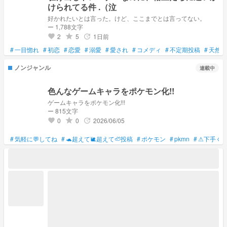
けられてる件 .（泣
好かれたいとは言った。けど、ここまでとは言ってない。
ー 1,788文字
2
5
1日前
grade
update
favorite
#
一目惚れ
#
初恋
#
恋愛
#
溺愛
#
愛され
#
コメディ
#
不定期投稿
#
天然
ノンジャンル
連載中
色んなゲームキャラをポケモン化!!
ゲームキャラをポケモン化!!!
ー 815文字
0
0
2026/06/05
grade
update
favorite
#
気軽に💬してね
#
🐢超えて🐌超えて🦥投稿
#
ポケモン
#
pkmn
#
⚠下手く