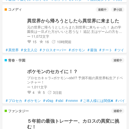
コメディ
連載中
夢小説
異世界から帰ろうとしたら異世界に来ました
元の世界に帰ろうとしたらまた別世界に来ちゃった！ あの学
園長は一旦〆た方がいいと思うな！ 追記 主はゲームの方をク
リアした後、アニメの方に突入しようとしています
ー 11,072文字
15
16
10時間前
grade
update
favorite
#
異世界
#
女主人公
#
クロスオーバー
#
ポケモン
#
最強
#
チート
#
ツイス
青春・学園
連載中
ポケモンのセカイに！？
プロセカキャラ×ポケモン×stxl!? 予測不能の異世界転生アドベ
ンチャー！
ー 1,011文字
4
5
3日前
grade
update
favorite
#
プロセカ
#
ポケモン
#
v0sg
#
stxl
#
nmmn
#
ご本人様には関係❌
#
バイオ
ファンタジー
連載中
５年前の最強トレーナー、カロスの異変に挑
む！