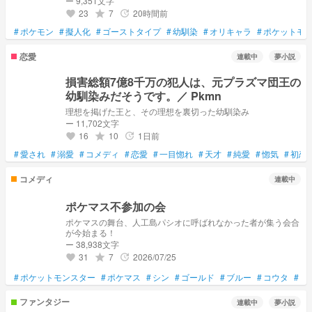
ー 9,351文字
23
7
20時間前
grade
update
favorite
#
ポケモン
#
擬人化
#
ゴーストタイプ
#
幼馴染
#
オリキャラ
#
ポケットモン
恋愛
連載中
夢小説
損害総額7億8千万の犯人は、元プラズマ団王の
幼馴染みだそうです。／ Pkmn
理想を掲げた王と、その理想を裏切った幼馴染み
ー 11,702文字
16
10
1日前
grade
update
favorite
#
愛され
#
溺愛
#
コメディ
#
恋愛
#
一目惚れ
#
天才
#
純愛
#
惚気
#
初恋
コメディ
連載中
ポケマス不参加の会
ポケマスの舞台、人工島パシオに呼ばれなかった者が集う会合
が今始まる！
ー 38,938文字
31
7
2026/07/25
grade
update
favorite
#
ポケットモンスター
#
ポケマス
#
シン
#
ゴールド
#
ブルー
#
コウタ
#
コ
ファンタジー
連載中
夢小説