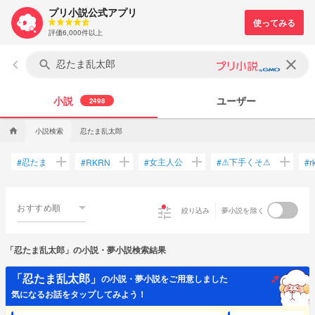
プリ小説公式アプリ
評価6,000件以上
keyboard_arrow_left
clear
search
小説
ユーザー
2498
小説検索
忍たま乱太郎
home
add
add
add
add
忍たま
女主人公
⚠下手くそ⚠
#
#
RKRN
#
#
#
r
おすすめ順
tune
絞り込み
夢小説を除く
「忍たま乱太郎」の小説・夢小説検索結果
「忍たま乱太郎」
の小説・夢小説をご用意しました
気になるお話をタップしてみよう！