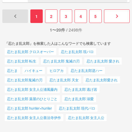
keyboard_arrow_left
keyboard_arrow_right
1
2
3
4
5
1〜20件 /
2498件
「忍たま乱太郎」を検索した人はこんなワードでも検索しています
忍たま乱太郎 クロスオーバー
忍たま乱太郎 現パロ
忍たま乱太郎 転生
忍たま乱太郎 鬼滅の刃
忍たま乱太郎 愛され
忍たま
ハイキュー
ヒロアカ
忍たま乱太郎逆ハー
忍たま乱太郎鬼滅の刃
忍たま乱太郎 天女
忍たま乱太郎愛され
忍たま乱太郎 女主人公浦風藤内
忍たま乱太郎 逃げ若
忍たま乱太郎 薬屋のひとりごと
忍たま乱太郎 溺愛
忍たま乱太郎 hunter×hunter
忍たま乱太郎 現代パロ
忍たま乱太郎 女主人公善法寺伊作
忍たま乱太郎 女主人公