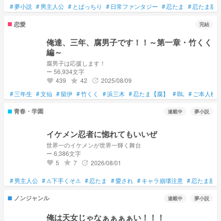
#
夢小説
#
男主人公
#
とばっちり
#
日常ファンタジー
#
忍たま
#
忍たま乱
恋愛
完結
俺達、三年、腐男子です！！～第一章・竹くく
編～
腐男子は応援します！
ー 56,934文字
439
42
2025/08/09
grade
update
favorite
#
三年生
#
文仙
#
留伊
#
竹くく
#
浜三木
#
忍たま【腐】
#
BL
#
ご本人様
青春・学園
連載中
夢小説
イケメン忍者に惚れてもいいぜ
世界一のイケメンが世界一輝く舞台
ー 6,386文字
5
7
2026/08/01
grade
update
favorite
#
男主人公
#
⚠下手くそ⚠
#
忍たま
#
愛され
#
キャラ崩壊注意
#
忍たま乱太
ノンジャンル
連載中
夢小説
俺は天女じゃなぁぁぁぁい！！！