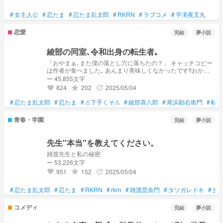
#
女主人公
#
忍たま
#
忍たま乱太郎
#
RKRN
#
ラブコメ
#
平滝夜叉丸
恋愛
完結
夢小説
綾部の同室､令和出身の転生者｡
「おやまぁ､また僕の落とし穴に落ちたの？」 キャッチコピー
は作者が食べました｡ あんまり美味しくなかったです‼️おかわ
りください‼️ 綾部どころか忍たまほとんどに愛されちゃいます
ー 45,855文字
よ｡愛されっていうか癒しポジ｡ ⚠完全な自己満 設定は初めに
824
202
2025/05/04
grade
update
favorite
の下の方にあります｡ 背景関係ありません｡
#
忍たま乱太郎
#
忍たま
#
⚠下手くそ⚠
#
綾部喜八郎
#
尾浜勘右衛門
#
転生
青春・学園
完結
夢小説
先生"本当"を教えてください。
雑渡先生と私の秘密
ー 53,226文字
951
152
2025/05/04
grade
update
favorite
#
忍たま乱太郎
#
忍たま
#
RKRN
#
rkrn
#
雑渡昆奈門
#
タソガレドキ
#
女
コメディ
完結
夢小説