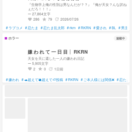
『生物学上俺の性別は男なんだが？？』『俺が天女？んな訳ね
ぇだろ！！！』
ー 27,864文字
286
79
2026/07/26
grade
update
favorite
#
ラブコメ
#
忍たま
#
忍たま乱太郎
#
rkrn
#
RKRN
#
愛され
#
BL
#
男主人
ホラー
連載中
嫌 わ れ て 一 日 目┊ RKRN
天女を天に還した一人の嫌われ日記
ー 5,905文字
2
0
1日前
grade
update
favorite
#
嫌われ
#
🐢超えて🐌超えて🦥投稿
#
RKRN
#
ご本人様には関係❌
#
忍たま