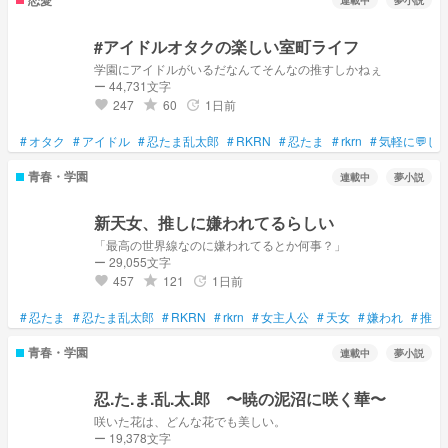
連載中
夢小説
#アイドルオタクの楽しい室町ライフ
学園にアイドルがいるだなんてそんなの推すしかねぇ
ー 44,731文字
247
60
1日前
grade
update
favorite
#
オタク
#
アイドル
#
忍たま乱太郎
#
RKRN
#
忍たま
#
rkrn
#
気軽に💬し
青春・学園
連載中
夢小説
新天女、推しに嫌われてるらしい
「最高の世界線なのに嫌われてるとか何事？」
ー 29,055文字
457
121
1日前
grade
update
favorite
#
忍たま
#
忍たま乱太郎
#
RKRN
#
rkrn
#
女主人公
#
天女
#
嫌われ
#
推し
青春・学園
連載中
夢小説
忍.た.ま.乱.太.郎 〜暁の泥沼に咲く華〜
咲いた花は、どんな花でも美しい。
ー 19,378文字