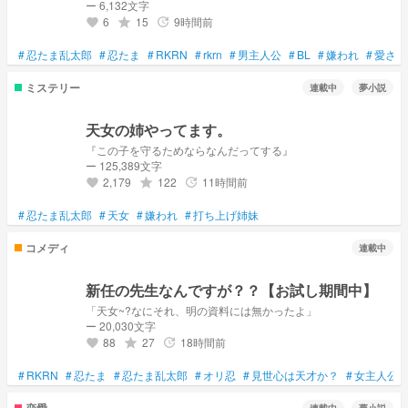
ー 6,132文字
6
15
9時間前
grade
update
favorite
#
忍たま乱太郎
#
忍たま
#
RKRN
#
rkrn
#
男主人公
#
BL
#
嫌われ
#
愛され
ミステリー
連載中
夢小説
天女の姉やってます。
『この子を守るためならなんだってする』
ー 125,389文字
2,179
122
11時間前
grade
update
favorite
#
忍たま乱太郎
#
天女
#
嫌われ
#
打ち上げ姉妹
コメディ
連載中
新任の先生なんですが？？【お試し期間中】
「天女~?なにそれ、明の資料には無かったよ」
ー 20,030文字
88
27
18時間前
grade
update
favorite
#
RKRN
#
忍たま
#
忍たま乱太郎
#
オリ忍
#
見世心は天才か？
#
女主人公
恋愛