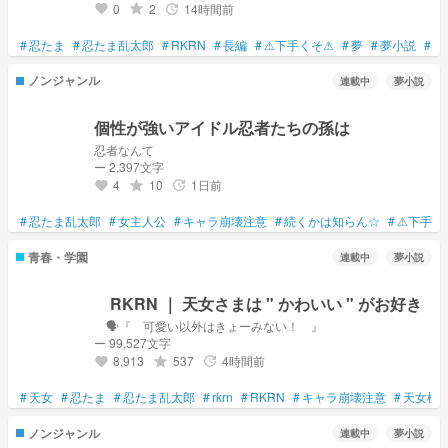
0
2
14時間前
grade
update
favorite
#
忍たま
#
忍たま乱太郎
#
RKRN
#
長編
#
⚠下手くそ⚠
#
夢
#
夢小説
#
rk
ノンジャンル
連載中
夢小説
個性が強いアイドル忍者たちの孫は
忍者なんて
ー 2,397文字
4
10
1日前
grade
update
favorite
#
忍たま乱太郎
#
女主人公
#
キャラ崩壊注意
#
続くかは知らん☆
#
⚠下手く
青春・学園
連載中
夢小説
RKRN ｜ 天女さまは " かわいい " がお好き
🗣️『 可愛い以外はきょーみない！ 』
ー 99,527文字
8,913
537
4時間前
grade
update
favorite
#
天女
#
忍たま
#
忍たま乱太郎
#
rkrn
#
RKRN
#
キャラ崩壊注意
#
天女様
ノンジャンル
連載中
夢小説