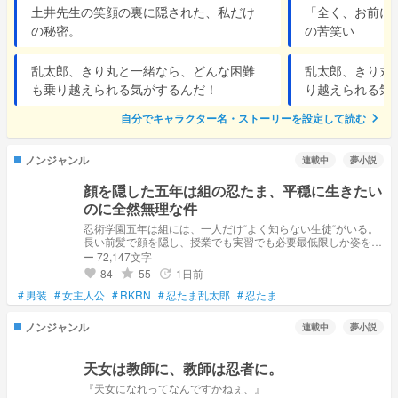
土井先生の笑顔の裏に隠された、私だけ
「全く、お前に
の秘密。
の苦笑い
乱太郎、きり丸と一緒なら、どんな困難
乱太郎、きり丸
も乗り越えられる気がするんだ！
り越えられる気
chevron_right
自分でキャラクター名・ストーリーを設定して読む
ノンジャンル
連載中
夢小説
顔を隠した五年は組の忍たま、平穏に生きたい
のに全然無理な件
忍術学園五年は組には、一人だけ“よく知らない生徒“がいる。
長い前髪で顔を隠し、授業でも実習でも必要最低限しか姿をみ
せず、気配も薄い。 名前は知っていても、まともに話したこ
ー 72,147文字
とのある生徒はほとんどいない。 その正体はーー 訳あって男
84
55
1日前
grade
update
favorite
装し、くのたまではなく「忍たま」として学園に通う女の子だ
#
男装
#
女主人公
った。
#
RKRN
#
忍たま乱太郎
#
忍たま
ノンジャンル
連載中
夢小説
天女は教師に、教師は忍者に。
『天女になれってなんですかねぇ、』