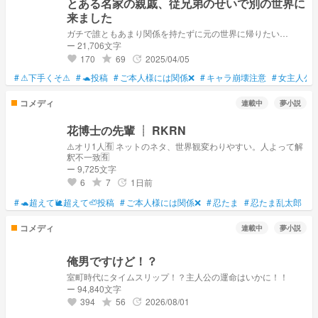
とある名家の親戚、従兄弟のせいで別の世界に
来ました
ガチで誰ともあまり関係を持たずに元の世界に帰りたい…
ー 21,706文字
170
69
2025/04/05
grade
update
favorite
#
⚠下手くそ⚠
#
🐢投稿
#
ご本人様には関係❌
#
キャラ崩壊注意
#
女主人公
コメディ
連載中
夢小説
花博士の先輩 ┊ RKRN
⚠️オリ1人🈶 ネットのネタ、世界観変わりやすい。人よって解
釈不一致🈶
ー 9,725文字
6
7
1日前
grade
update
favorite
#
🐢超えて🐌超えて🦥投稿
#
ご本人様には関係❌
#
忍たま
#
忍たま乱太郎
#
コメディ
連載中
夢小説
俺男ですけど！？
室町時代にタイムスリップ！？主人公の運命はいかに！！
ー 94,840文字
394
56
2026/08/01
grade
update
favorite