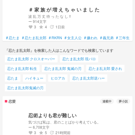
＃ 家 族 が 増 え ち ゃ い ま し た
波 乱 万 丈 待 っ た な し !!
ー 914文字
3
4
1日前
grade
update
favorite
#
忍たま
#
忍たま乱太郎
#
RKRN
#
女主人公
#
嫌われ
#
義兄弟
#
三年生
#
「忍たま乱太郎」を検索した人はこんなワードでも検索しています
忍たま乱太郎 クロスオーバー
忍たま乱太郎 現パロ
忍たま乱太郎 転生
忍たま乱太郎 鬼滅の刃
忍たま乱太郎 愛され
忍たま
ハイキュー
ヒロアカ
忍たま乱太郎逆ハー
忍たま乱太郎鬼滅の刃
恋愛
連載中
夢小説
忍術よりも君が難しい
気づけば私は、君のことばかり考えている。
ー 6,708文字
3
5
21時間前
grade
update
favorite