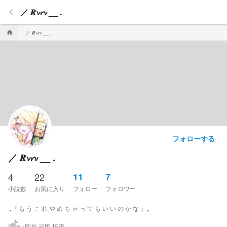
keyboard_arrow_left
／ 𝑹𝓿𝓻𝓿 __ .
／ 𝑹𝓿𝓻𝓿 __ .
home
フォローする
／ 𝑹𝓿𝓻𝓿 __ .
4
22
11
7
小説数
お気に入り
フォロー
フォロワー
,,『 も う こ れ や め ち ゃ っ て も い い の か な 』,,
💛ᩚ🥔 / 同担 頑固 拒否