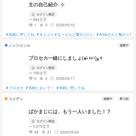
主の自己紹介˖ ࣪⊹
lock
ログイン限定
ー 964文字
1
0
2026/05/16
grade
update
favorite
#
気軽に💬してね
#
すとぷりすなーさんと繋がりたい
#
Aliceさんと繋がりた
ノンジャンル
連載中
プロセカ一緒にしましょ(๑•̀ㅂ•́)و✧
lock
ログイン限定
ー 166文字
0
0
2026/04/17
grade
update
favorite
#
プロセカ
#
気軽においで！
#
気軽に💬してね
コメディ
連載中
夢小説
ばかまじには、もう一人いました！？
lock
ログイン限定
ー 5,079文字
48
21
2026/05/24
grade
update
favorite