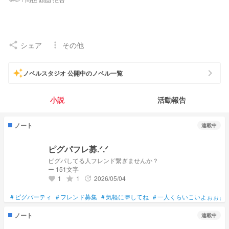
シェア
その他
share
more_vert
< 私のなので触れないでください >ෆ˚*
chevron_right
auto_awesome
ピグパ楽しいよね
ノベルスタジオ 公開中のノベル一覧
小説
活動報告
ノート
連載中
ホロドリ楽しい
ピグパフレ募.ᐟ.ᐟ
ピグパしてる人フレンド繋ぎませんか？
ー 151文字
絡んでくれる人少ない
1
1
2026/05/04
grade
update
favorite
#
ピグパーティ
#
フレンド募集
#
気軽に💬してね
#
一人くらいこいよぉぉぉ
ノート
連載中