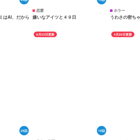
恋愛
ホラー
ミはAI、だから
嫌いなアイツと４９日
うわさの密ち
6月23日更新
4月20日更新
25話
10話