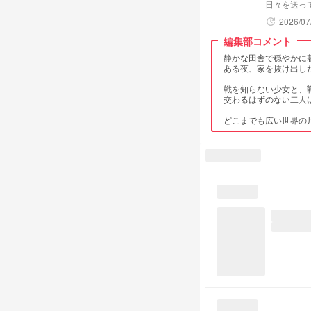
日々を送っ
表紙/フリー
2026/07
update
編集部コメント
静かな田舎で穏やかに
ある夜、家を抜け出し
戦を知らない少女と、
交わるはずのない二人
どこまでも広い世界の