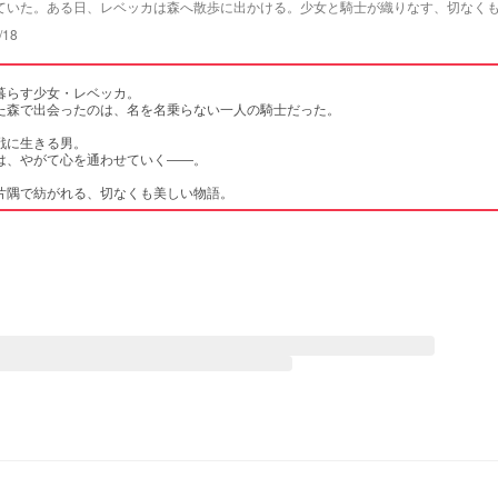
ていた。ある日、レベッカは森へ散歩に出かける。少女と騎士が織りなす、切なく
素材
/18
暮らす少女・レベッカ。
た森で出会ったのは、名を名乗らない一人の騎士だった。
戦に生きる男。
は、やがて心を通わせていく――。
片隅で紡がれる、切なくも美しい物語。