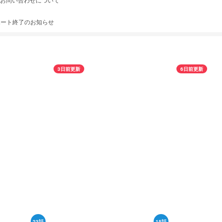
pause_circle_outline
サポート終了のお知らせ
3日前更新
6日前更新
23話
15話