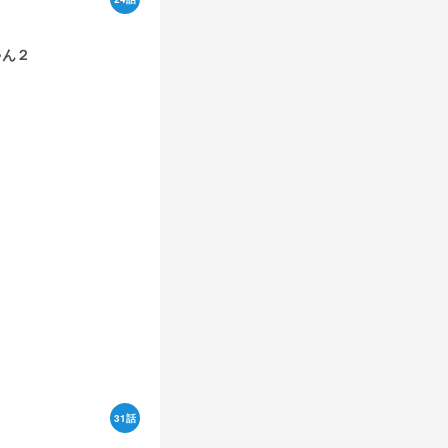
ゃん２
31話