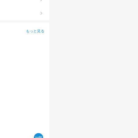
keyboard_arrow_right
もっと見る
24話