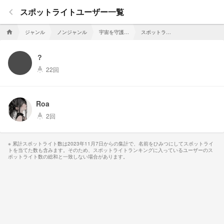
keyboard_arrow_left
スポットライトユーザー一覧
ジャンル
ノンジャンル
宇宙を守護するセーラー戦士。【セーラースターズ】
スポットライトユーザー一覧
home
？
22回
highlight
Roa
2回
highlight
累計スポットライト数は2023年11月7日からの集計で、名前をひみつにしてスポットライ
トを当てた数も含みます。そのため、スポットライトランキングに入っているユーザーのス
ポットライト数の総和と一致しない場合があります。