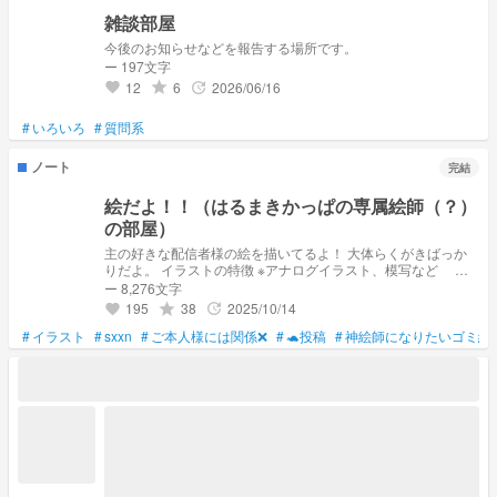
雑談部屋
今後のお知らせなどを報告する場所です。
ー 197文字
12
6
2026/06/16
grade
update
favorite
#
いろいろ
#
質問系
ノート
完結
絵だよ！！（はるまきかっぱの専属絵師（？）
の部屋）
主の好きな配信者様の絵を描いてるよ！ 大体らくがきばっか
りだよ。 イラストの特徴 ※アナログイラスト、模写など オ
リジナルイラストなど 変なところあると思いますが、宜しく
ー 8,276文字
お願いします🙇！ 保存､､、〇 AI学習､､､☓ 自作発言､､､☓ アイ
195
38
2025/10/14
grade
update
favorite
コン､､､言ってくだされば〇 言ってくだされば結構何にでも利
#
イラスト
#
用〇ですので！ まぁ、いらないと思いますが。 はるまきかっ
sxxn
#
ご本人様には関係❌
#
🐢投稿
#
神絵師になりたいゴミ絵
ぱへ!!!!! 愛してる♡（？） 誤字りまっくてます。 よろしくお願
いします🙇！ 純粋さん⚠️ 結構🔞あるの………（） まぁ、最初
に言っているので … 何でも許せる人向けです……