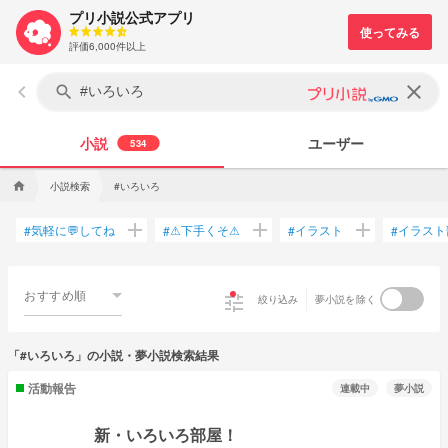
プリ小説公式アプリ
評価6,000件以上
keyboard_arrow_left
clear
search
小説
ユーザー
534
小説検索
#いろいろ
home
add
add
add
気軽に💬してね
⚠下手くそ⚠
イラスト
イラスト
#
#
#
#
おすすめ順
tune
絞り込み
夢小説を除く
「#いろいろ」の小説・夢小説検索結果
活動報告
連載中
夢小説
新・いろいろ部屋！