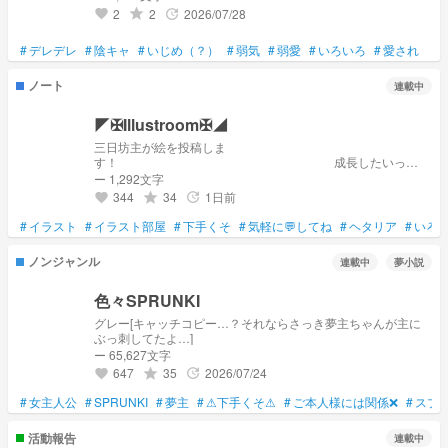
2
2
2026/07/28
grade
update
favorite
#
デレデレ
#
陰キャ
#
いじめ（？）
#
弱気
#
弱愛
#
いろいろ
#
愛され
ノート
連載中
◤✠Illustroom✠◢
三日坊主が絵を投稿しま
す！ 成長したいっ
っ……
ー 1,292文字
344
34
1日前
grade
update
favorite
#
イラスト
#
イラスト部屋
#
下手くそ
#
気軽に💬してね
#
ヘタリア
#
いろ
ノンジャンル
連載中
夢小説
色々SPRUNKI
グレー[キャッチコピー…？それならさっき夢主ちゃんが主に
ぶっ刺してたよ…]
ー 65,627文字
647
35
2026/07/24
grade
update
favorite
#
女主人公
#
SPRUNKI
#
夢主
#
⚠下手くそ⚠
#
ご本人様には関係❌
#
スプ
活動報告
連載中