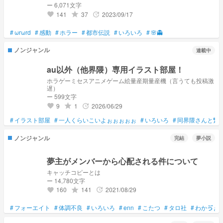
ー 6,071文字
141
37
2023/09/17
grade
update
favorite
#
ωrωrd
#
感動
#
ホラー
#
都市伝説
#
いろいろ
#
🌸👻
ノンジャンル
連載中
au以外（他界隈）専用イラスト部屋！
ホラゲーミセスアニメゲーム絵量産期量産機（言うても投稿激
遅）
ー 599文字
9
1
2026/06/29
grade
update
favorite
#
イラスト部屋
#
一人くらいこいよぉぉぉぉぉ
#
いろいろ
#
同界隈さんと繋
ノンジャンル
完結
夢小説
夢主がメンバーから心配される件について
キャッチコピーとは
ー 14,780文字
160
141
2021/08/29
grade
update
favorite
#
フォーエイト
#
体調不良
#
いろいろ
#
enn
#
こたつ
#
タロ社
#
わかゔぁ