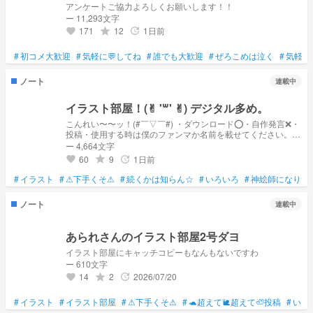
アンケートご協力よろしくお願いします！！
ー 11,293文字
171
12
1日前
grade
update
favorite
#
初コメ大歓迎
#
気軽に💬してね
#
誰でも大歓迎
#
ぜろこめは泣く
#
気軽に
ノート
連載中
ᩚᩚイラスト部屋！(✌︎ '‪꒳' ✌︎) デジタル多め。
こんれい〜〜ッ！(#￣▽￣#) ・ダウンロード️⭕️・自作発言❌・
投稿・使用する時は僕のファンマか名前を載せてください。
文章も絵も、下手くそすぎなんで注意⚠ リクエストもなるべく
ー 4,664文字
答えます！
60
9
1日前
grade
update
favorite
#
イラスト
#
⚠下手くそ⚠
#
続くかは知らん☆
#
いろいろ
#
神絵師になりた
ノート
連載中
あられさんのイラスト部屋2号ダヨ
イラスト部屋にキャッチコピーもなんもないですわ
ー 610文字
14
2
2026/07/20
grade
update
favorite
#
イラスト
#
イラスト部屋
#
⚠下手くそ⚠
#
🐢超えて🐌超えて🦥投稿
#
いろ