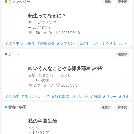
ファンタジー
完結
夢小説
転生ってなぁに？
夢「…ここどこ？」
ー 27,118文字
158
34
2025/05/18
grade
update
favorite
#
ポケモン
#
転生
#
記憶喪失
#
女主人公
#
愛され
#
⚠下手くそ⚠
#
ポケモ
ノート
連載中
#. いろんなことやる雑多部屋 𓈒𓂂𓏸🦋
表紙￤おさかな。 様より
ー 6,175文字
343
17
2026/07/24
grade
update
favorite
#
🫧🧊🦋‪
#
るぅさんおいで
#
雑多部屋
#
いろいろ
#
雑談
#
リレー
#
呟き
#
青春・学園
連載中
夢小説
私の学園生活
ううん、、、、、
ー 1,849文字