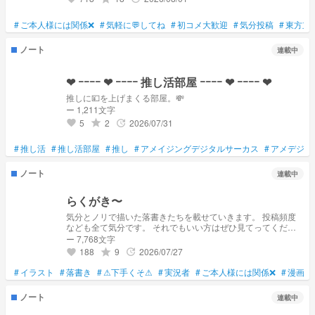
#
ご本人様には関係❌
#
気軽に💬してね
#
初コメ大歓迎
#
気分投稿
#
東方立
ノート
連載中
❤︎‬ ｰｰｰｰ ‪‪❤︎‬ ｰｰｰｰ ‪‪推し活部屋‪‪‬ ｰｰｰｰ ‪‪❤︎‬ ｰｰｰｰ ❤︎
推しに💴を上げまくる部屋。💸
ー 1,211文字
5
2
2026/07/31
grade
update
favorite
#
推し活
#
推し活部屋
#
推し
#
アメイジングデジタルサーカス
#
アメデジ
#
ノート
連載中
らくがき〜
気分とノリで描いた落書きたちを載せていきます。 投稿頻度
なども全て気分です。 それでもいい方はぜひ見てってくださ
い〜 ※保存・無断転載、無断使用禁止(許可を取ってあればok)
ー 7,768文字
※口調迷子・⚠︎タメ口注意⚠︎ ※notパクリ🙅‍♀️
188
9
2026/07/27
grade
update
favorite
#
イラスト
#
落書き
#
⚠下手くそ⚠
#
実況者
#
ご本人様には関係❌
#
漫画
#
ノート
連載中