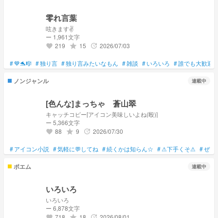
零れ言葉
呟きます✌
ー 1,961文字
219
15
2026/07/03
grade
update
favorite
#
💙🐬🎼
#
独り言
#
独り言みたいなもん
#
雑談
#
いろいろ
#
誰でも大歓迎
ノンジャンル
連載中
[色んな]まっちゃ 蒼山翠
キャッチコピー[アイコン美味しいよね(殴)]
ー 5,366文字
88
9
2026/07/30
grade
update
favorite
#
アイコン小説
#
気軽に💬してね
#
続くかは知らん☆
#
⚠下手くそ⚠
#
ぜろ
ポエム
連載中
いろいろ
いろいろ
ー 6,878文字
718
18
2026/08/01
grade
update
favorite