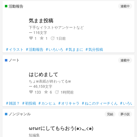
活動報告
連載中
気まま投稿
下手なイラストやアンケートなど
ー 116文字
1
1
1日前
grade
update
favorite
#
イラスト
#
活動報告
#
いろいろ
#
気ままに
#
気分投稿
ノート
連載中
はじめまして
ちょw表紙が終わってるw
ー 46,159文字
133
6
1時間前
grade
update
favorite
#
雑談？
#
初投稿
#
カンヒュ
#
オリキャラ
#
ねこのティーチくん
#
いろい
ノンジャンル
完結
夢小説
ωrωrにしてもらおう(๑>؂<๑)
短編集