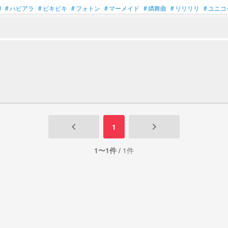
J
#
ハピアラ
#
ピキピキ
#
フォトン
#
マーメイド
#
燐舞曲
#
リリリリ
#
ユニコ
keyboard_arrow_left
keyboard_arrow_right
1
1〜1件 /
1件