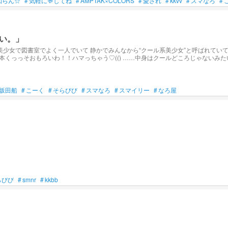
知らん☆
#
気軽に💬してね
#
AMPTAK×COLORS
#
愛され
#
kkvv
#
スマなろ
#
い。」
坂田船
#
こーく
#
そらびび
#
スマなろ
#
スマイリー
#
なろ屋
らびび
#
smnr
#
kkbb