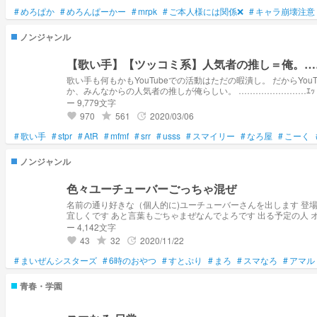
#
めろぱか
#
めろんぱーかー
#
mrpk
#
ご本人様には関係❌
#
キャラ崩壊注意
ノンジャンル
【歌い手】【ツッコミ系】人気者の推し＝俺。……ｴ
歌い手も何もかもYouTubeでの活動はただの暇潰し。 だからYouTube等インターネットを通しての友達なんていない。 …
か、みんなからの人気者の推しが俺らしい。 ……………………ｴｯ
ー 9,779文字
970
561
2020/03/06
grade
update
favorite
#
歌い手
#
stpr
#
AtR
#
mfmf
#
srr
#
usss
#
スマイリー
#
なろ屋
#
こーく
ノンジャンル
色々ユーチューバーごっちゃ混ぜ
名前の通り好きな（個人的に)ユーチューバーさんを出します 登
宜しくです あと言葉もごちゃまぜなんでよろです 出る予定の人 オリのキャラ（主人公） まいぜんシスターズ 6時のおやつ まろ すとぷり スマなろ アマル 50人クラフト←推しキャラのみ こくびび クリボー擬人化←ゑ？ 今の所は
こんなものです 増えるかもです ちなみにクリボーは弟希望なんで
ー 4,142文字
43
32
2020/11/22
grade
update
favorite
#
まいぜんシスターズ
#
6時のおやつ
#
すとぷり
#
まろ
#
スマなろ
#
アマル
青春・学園