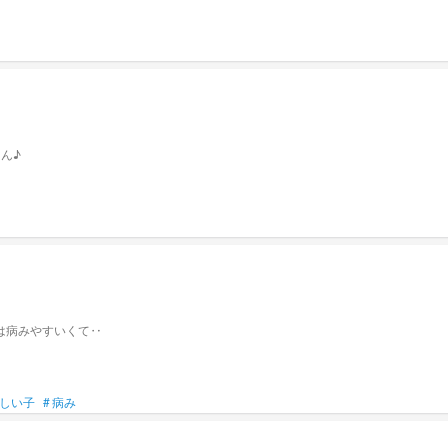
ん♪
は病みやすいくて‥
しい子
#
病み