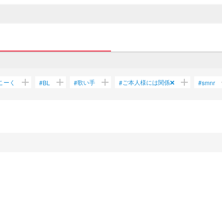
add
add
add
add
こーく
歌い手
ご本人様には関係❌
#
BL
#
#
#
smnr