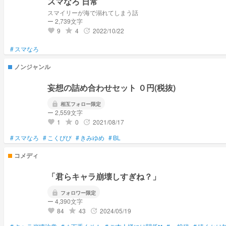
スマなろ 日常
スマイリーが海で溺れてしまう話
ー 2,739文字
9
4
2022/10/22
grade
update
favorite
#
スマなろ
ノンジャンル
妄想の詰め合わせセット ０円(税抜)
lock
相互フォロー限定
ー 2,559文字
1
0
2021/08/17
grade
update
favorite
#
スマなろ
#
こくびび
#
きみゆめ
#
BL
コメディ
「君らキャラ崩壊しすぎね？」
lock
フォロワー限定
ー 4,390文字
84
43
2024/05/19
grade
update
favorite