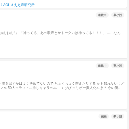
#
AOI
#
ええ声研究所
連載中
夢小説
連載中
夢小説
 誰を出すかはよく決めてないので ちょくちょく増えたりする かも知れないけど
完結
夢小説