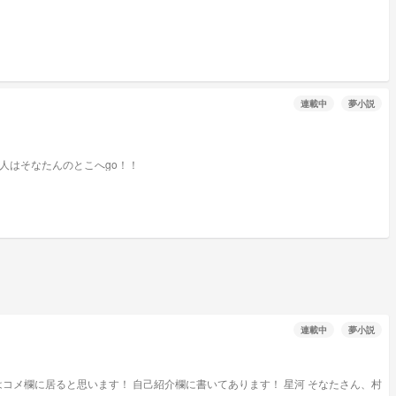
連載中
夢小説
目♡ 前を見たい人はそなたんのとこへgo！！
連載中
夢小説