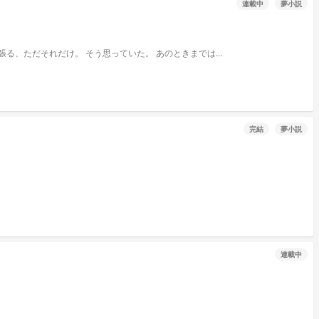
連載中
夢小説
 今は部活を頑張る、ただそれだけ。 そう思っていた。 あのときまでは...
完結
夢小説
連載中