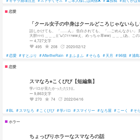
#
キャラ崩壊注意
#
⚠下手くそ⚠
#
ご本人様には関係❌
#
🐢投稿
#
続くかは
恋愛
「クール女子の中身はクールどころじゃないらし
話しかけても、 「……ん」 告白されても、 「…ごめんなさい」 美少女で図書室でよく一人でいて 静かでみんなから“クール系美少女”と呼ばれていて、 学園の王子からも目をつけられていたが、 ＿＿＿(うわｧｧｧ⤴︎ちょっと、この人
ー 4,727文字
495
208
2020/02/12
grade
update
favorite
#
恋愛
#
すとぷり
#
AftertheRain
#
まふまふ
#
そらる
#
天月
#
96猫
#
浦島
恋愛
スマなろ⭐︎こくびび【短編集】
学パロが見たかっただけ((。
ー 9,863文字
270
74
2022/04/16
grade
update
favorite
#
BL
#
スマなろ
#
こくびび
#
学パロ
#
スマイリー
#
なろ屋
#
こーく
#
そ
ホラー
ちょっぴりホラーなスマなろの話