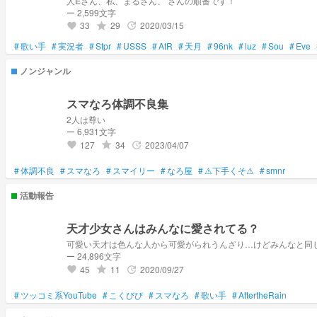
人Eさん、私、まるさん、 さんの順番です！
ー 2,599文字
33
29
2020/03/15
grade
update
favorite
#
歌い手
#
実況者
#
Stpr
#
USSS
#
AtR
#
天月
#
96nk
#
luz
#
Sou
#
Eve
ノンジャンル
スマなろ体調不良集
2人は尊い
ー 6,931文字
127
34
2023/04/07
grade
update
favorite
#
体調不良
#
スマなろ
#
スマイリー
#
なろ屋
#
⚠下手くそ⚠
#
smnr
活動報告
天才少女さんはみんなに愛されてる？
可愛い天才は色んな人から可愛がられうんざり…けどみんなと同じこ
ー 24,896文字
45
11
2020/09/27
grade
update
favorite
#
ツッコミ系YouTube
#
こくびび
#
スマなろ
#
歌い手
#
AftertheRain