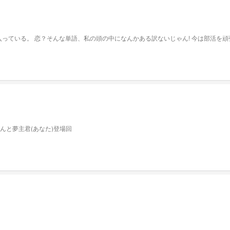
とは一切関係ありません。 私は吹奏楽部に入っている。 恋？そんな単語、私の頭の中になんかある訳ないじゃん!
とお泊まり会？ 昇天させる気か オリちゃんと夢主君(あなた)登場回