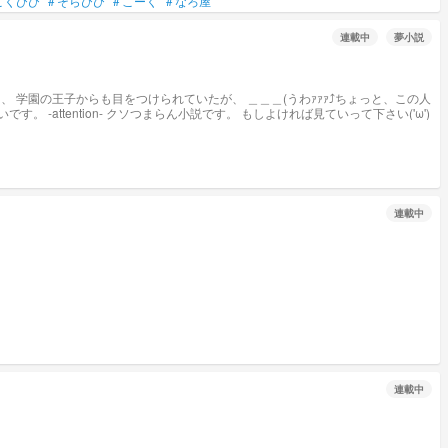
こくびび
#
そらびび
#
こーく
#
なろ屋
連載中
夢小説
大胆ｯｯｯ) ＿＿＿(( 'ω')ﾌｧｧｧwwえ、めっちゃ草ww) ＿＿＿(あ、この本くっっそおもろいわ！！ハマっちゃう♡(() ……中身はクールどころじゃないみたいです。 -attention- クソつまらん小説です。 もしよければ見ていって下さい('ω')
連載中
連載中