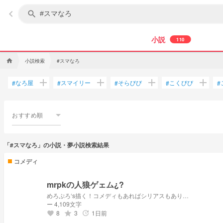
keyboard_arrow_left
search
小説
110
小説検索
#スマなろ
home
add
add
add
add
なろ屋
スマイリー
そらびび
こくびび
#
#
#
#
#
おすすめ順
「#スマなろ」の小説・夢小説検索結果
コメディ
mrpkの人狼ゲェム¿?
めろぷろ‘s描く！コメディもあればシリアスもあり…
ー 4,109文字
8
3
1日前
grade
update
favorite