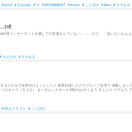
#
bmnt
#
きみゆめ
#
🍈
#
BOOMMENT
#
kmym
#
こくびび
#
kkvv
#
スマなろ
ｯ⁉︎
…けど、 「会いたいよぉぉぉおおお‼︎」 「神ってる、あの歌声とかトーク力は神ってる！！！」 ……なん
#
そらびび
#
スマなろ
場する人のタグ全部付けようとしたら 限界到達したのでグループ名等で 省略しました
 私が選んだ訳では無いよ
#
50人クラフト
#
こくびび