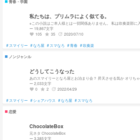
青春・学園
私たちは、プリムラによく似てる。
※この小説はご本人様
ー 19,867文字
105
35
2020/07/10
grade
update
favorite
#
スマイリー
#
なろ屋
#
スマなろ
#
青春
#
吹奏楽
ノンジャンル
どうしてこうなった
あのスマイリーとなろ屋
ー 2,033文字
0
2
2022/04/29
grade
update
favorite
#
スマイリー
#
シェアハウス
#
なろ屋
#
スマなろ
恋愛
ChocolateBox
元ネタ ChocolateBox
ー 3,385文字