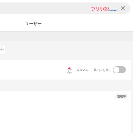
clear
ユーザー
add
tune
絞り込み
夢小説を除く
連載中