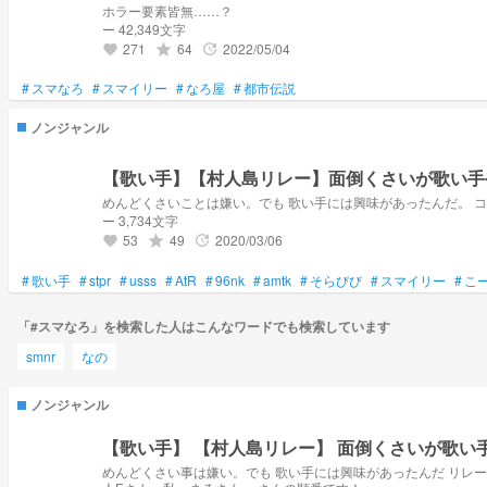
ホラー要素皆無……？
ー 42,349文字
271
64
2022/05/04
grade
update
favorite
#
スマなろ
#
スマイリー
#
なろ屋
#
都市伝説
ノンジャンル
【歌い手】【村人島リレー】面倒くさいが歌い手
め
ー 3,734文字
53
49
2020/03/06
grade
update
favorite
#
歌い手
#
stpr
#
usss
#
AtR
#
96nk
#
amtk
#
そらびび
#
スマイリー
#
こ
「#スマなろ」を検索した人はこんなワードでも検索しています
smnr
なの
ノンジャンル
【歌い手】 【村人島リレー】 面倒く
めんどくさい事は嫌い。でも 歌い手には興味があったんだ リレーです！リレーに参加して下さったのは、私とペア画して下さってる3人です！基本はコメ欄に居ると思います！ 自己紹介欄に書いてあります！ 星河 そなたさん、村