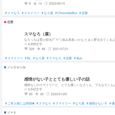
8
14
2022/06/10
grade
update
favorite
#
スマなろ
#
スマイリー
#
なろ屋
#
ChocolateBox
#
恋愛
恋愛
スマなろ（腐）
なろっちは受け担当(*ﾟ∀ﾟ) 病み系多いかも たまに夢主出てくるよ
ー 4,908文字
329
86
2021/07/21
grade
update
favorite
#
スマイリー
#
BL
#
なろ屋
#
スマなろ
#
恋愛
#
病み
ノンジャンル
感情がない子ととても優しい子の話
感情なしのスマイリーと、とても優しいなろくん、でもなろくん
ー 3,542文字
95
36
2023/01/29
grade
update
favorite
#
ご本人様には関係❌
#
スマなろ
#
スマイリー
#
なろ屋
#
感情がない子
#
優
ノート