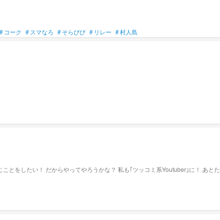
#
コーク
#
スマなろ
#
そらびび
#
リレー
#
村人島
とをしたい！ だからやってやろうかな？ 私も｢ツッコミ系Youtuber｣に！ あ