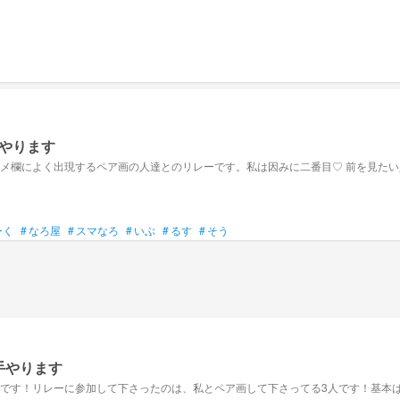
やります
んどくさいことは嫌い。でも 歌い手には興味があったんだ。 コメ欄によく出現するペア画の人達とのリレーです。私は因みに二番
ーく
#
なろ屋
#
スマなろ
#
いぶ
#
るす
#
そう
さいが歌い手やります