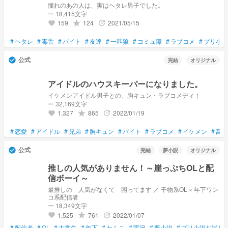
憧れのあの人は、実はヘタレ男子でした。
ー 18,415文字
159
124
2021/05/15
grade
update
favorite
#
ヘタレ
#
毒舌
#
バイト
#
友達
#
一匹狼
#
コミュ障
#
ラブコメ
#
プリ小説
公式
check_circle
完結
オリジナル
アイドルのハウスキーパーになりました。
イケメンアイドル男子との、胸キュン・ラブコメディ！
ー 32,169文字
1,327
865
2022/01/19
grade
update
favorite
#
恋愛
#
アイドル
#
兄弟
#
胸キュン
#
バイト
#
ラブコメ
#
イケメン
#
高校
公式
check_circle
完結
夢小説
オリジナル
推しの人気がありません！～崖っぷちOLと配
信ボーイ～
最推しの 人気がなくて 困ってます ／ 干物系OL × 年下ワン
コ系配信者
ー 18,349文字
1,525
761
2022/01/07
grade
update
favorite
#
配信者
#
OL
#
大学生
#
年下
#
わんこ
#
実況
#
夢小説
#
プリ小説お試し