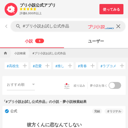
プリ小説公式アプリ
評価6,000件以上
keyboard_arrow_left
clear
search
小説
ユーザー
5
小説検索
#プリ小説お試し公式作品
home
add
add
add
add
add
高校生
恋愛
推し
青春
ラブコメ
#
#
#
#
#
おすすめ順
tune
絞り込み
夢小説を除く
「#プリ小説お試し公式作品」の小説・夢小説検索結果
公式
check_circle
完結
オリジナル
彼方くんに恋なんてしない