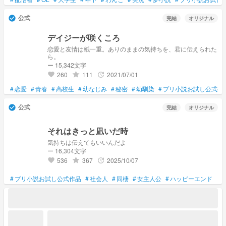
公式
check_circle
完結
オリジナル
デイジーが咲くころ
恋愛と友情は紙一重。ありのままの気持ちを、君に伝えられた
ら。
ー 15,342文字
260
111
2021/07/01
grade
update
favorite
#
恋愛
#
青春
#
高校生
#
幼なじみ
#
秘密
#
幼馴染
#
プリ小説お試し公式作
公式
check_circle
完結
オリジナル
それはきっと凪いだ時
気持ちは伝えてもいいんだよ
ー 16,304文字
536
367
2025/10/07
grade
update
favorite
#
プリ小説お試し公式作品
#
社会人
#
同棲
#
女主人公
#
ハッピーエンド