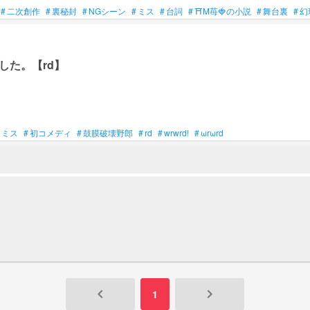
#
二次創作
#
裏秘封
#
NGシーン
#
ミス
#
台詞
#
⛩M苺🍓の小説
#
舞台裏
#
幻
した。【rd】
ミス
#
初コメディ
#
鼓膜破壊野郎
#
rd
#
wrwrd!
#
ωrωrd
keyboard_arrow_left
keyboard_arrow_right
1