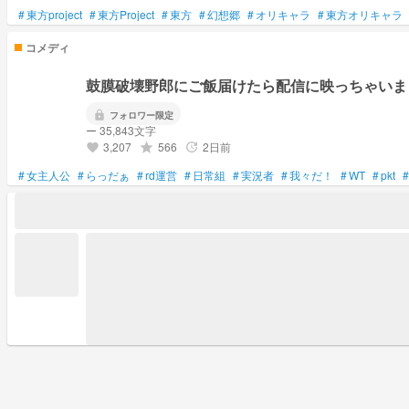
#
東方project
#
東方Project
#
東方
#
幻想郷
#
オリキャラ
#
東方オリキャラ
コメディ
鼓膜破壊野郎にご飯届けたら配信に映っちゃいま
lock
フォロワー限定
ー 35,843文字
3,207
566
2日前
grade
update
favorite
#
女主人公
#
らっだぁ
#
rd運営
#
日常組
#
実況者
#
我々だ！
#
WT
#
pkt
#