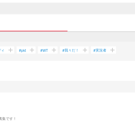
add
add
add
add
add
ディ
我々だ！
実況者
#
pkt
#
WT
#
#
台裏集です！