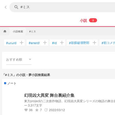
keyboard_arrow_left
search
小説
2
小説検索
#ミス
home
add
add
add
add
鼓膜破壊野郎
初コメ
#
ωrωrd
#
wrwrd!
#
rd
#
#
おすすめ順
「#ミス」の小説・夢小説検索結果
ノート
幻現凶大異変 舞台裏紹介集
東方projectの二次創作物語、幻現凶大異変シリーズの物語の舞
ー 3,317文字
36
7
2022/03/12
grade
update
favorite