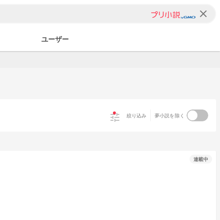
clear
ユーザー
tune
絞り込み
夢小説を除く
連載中