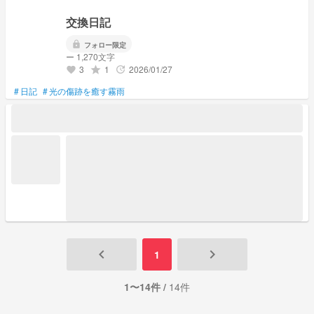
交換日記
lock
フォロー限定
ー 1,270文字
3
1
2026/01/27
grade
update
favorite
#
日記
#
光の傷跡を癒す霧雨
keyboard_arrow_left
keyboard_arrow_right
1
1〜14件 /
14件