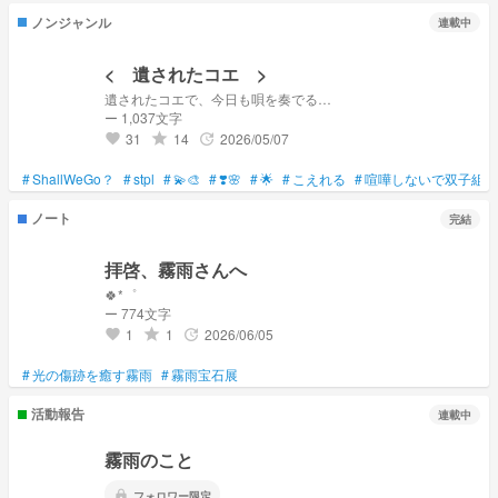
ノンジャンル
連載中
< 遺されたコエ >
遺されたコエで、今日も唄を奏でる…
ー 1,037文字
31
14
2026/05/07
grade
update
favorite
#
ShallWeGo？
#
stpl
#
💫🎨
#
❣️🌸
#
🌟
#
こえれる
#
喧嘩しないで双子組
ノート
完結
拝啓、霧雨さんへ
🍀*゜
ー 774文字
1
1
2026/06/05
grade
update
favorite
#
光の傷跡を癒す霧雨
#
霧雨宝石展
活動報告
連載中
霧雨のこと
lock
フォロワー限定