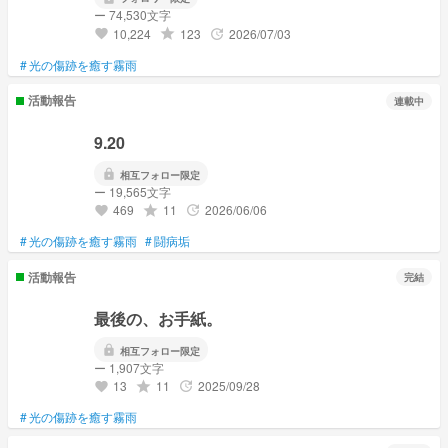
ー 74,530文字
10,224
123
2026/07/03
grade
update
favorite
#
光の傷跡を癒す霧雨
活動報告
連載中
9.20
lock
相互フォロー限定
ー 19,565文字
469
11
2026/06/06
grade
update
favorite
#
光の傷跡を癒す霧雨
#
闘病垢
活動報告
完結
最後の、お手紙。
lock
相互フォロー限定
ー 1,907文字
13
11
2025/09/28
grade
update
favorite
#
光の傷跡を癒す霧雨