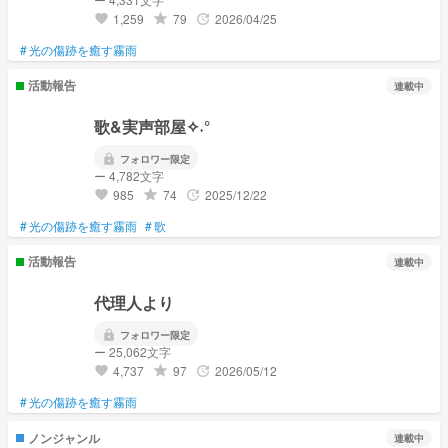
1,259
79
2026/04/25
grade
update
favorite
#
光の傷跡を癒す霧雨
活動報告
連載中
歌&実声部屋✧˖°
lock
フォロワー限定
ー 4,782文字
985
74
2025/12/22
grade
update
favorite
#
光の傷跡を癒す霧雨
#
歌
活動報告
連載中
代理人より
lock
フォロワー限定
ー 25,062文字
4,737
97
2026/05/12
grade
update
favorite
#
光の傷跡を癒す霧雨
ノンジャンル
連載中