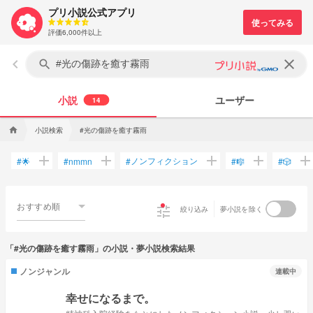
プリ小説公式アプリ
評価6,000件以上
keyboard_arrow_left
clear
search
小説
ユーザー
14
小説検索
#光の傷跡を癒す霧雨
home
add
add
add
add
ad
ノンフィクション
#
🌟
#
nmmn
#
#
🎼
#
🎲
おすすめ順
tune
絞り込み
夢小説を除く
「#光の傷跡を癒す霧雨」の小説・夢小説検索結果
ノンジャンル
連載中
幸せになるまで。