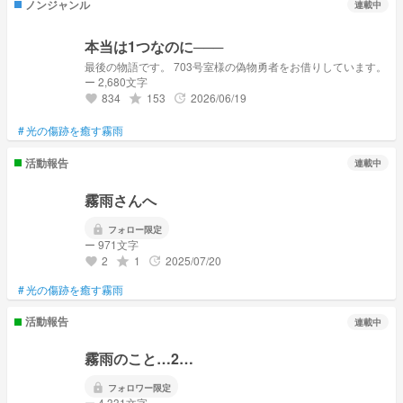
ノンジャンル
連載中
本当は1つなのに───
最後の物語です。 703号室様の偽物勇者をお借りしています。
ー 2,680文字
834
153
2026/06/19
grade
update
favorite
#
光の傷跡を癒す霧雨
活動報告
連載中
霧雨さんへ
lock
フォロー限定
ー 971文字
2
1
2025/07/20
grade
update
favorite
#
光の傷跡を癒す霧雨
活動報告
連載中
霧雨のこと…2…
lock
フォロワー限定
ー 4,331文字