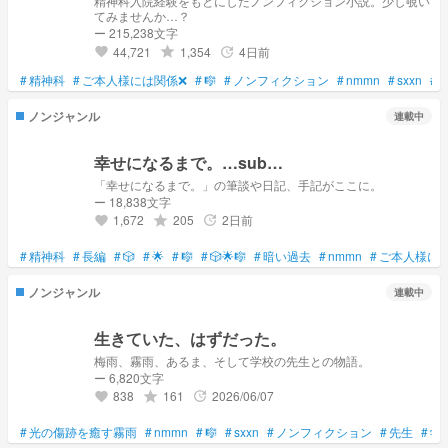
精神科入院経験をもとにしたノンフィクション小説。少し覗い
てみませんか…？
ー 215,238文字
44,721
1,354
4日前
grade
update
favorite
#
精神科
#
ご本人様には関係❌
#
🎼
#
ノンフィクション
#
nmmn
#
sxxn
#
ir
ノンジャンル
連載中
幸せになるまで。…sub…
「幸せになるまで。」の筆談や日記、手記がここに。
ー 18,838文字
1,672
205
2日前
grade
update
favorite
#
精神科
#
長編
#
🎲
#
🌟
#
🎼
#
🎲🌟🎼
#
暗い過去
#
nmmn
#
ご本人様に
ノンジャンル
連載中
生きていた、はずだった。
梅雨、霧雨、あるま、そして学校の先生との物語。
ー 6,820文字
838
161
2026/06/07
grade
update
favorite
#
光の傷跡を癒す霧雨
#
nmmn
#
🎼
#
sxxn
#
ノンフィクション
#
先生
#
学