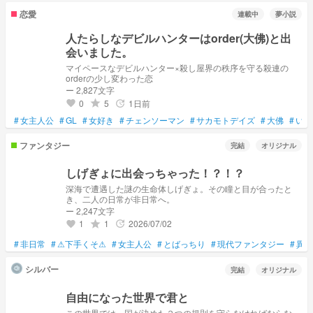
恋愛
連載中
夢小説
人たらしなデビルハンターはorder(大佛)と出
会いました。
マイペースなデビルハンター×殺し屋界の秩序を守る殺連の
orderの少し変わった恋
ー 2,827文字
0
5
1日前
grade
update
favorite
#
女主人公
#
GL
#
女好き
#
チェンソーマン
#
サカモトデイズ
#
大佛
#
いろ
ファンタジー
完結
オリジナル
しげぎょに出会っちゃった！？！？
深海で遭遇した謎の生命体しげぎょ。その瞳と目が合ったと
き、二人の日常が非日常へ。
ー 2,247文字
1
1
2026/07/02
grade
update
favorite
#
非日常
#
⚠下手くそ⚠
#
女主人公
#
とばっちり
#
現代ファンタジー
#
異世
シルバー
完結
オリジナル
自由になった世界で君と
この世界では、国が決めた２つの規則を守らなければならな