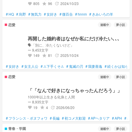
805
96
2024/10/23
grade
update
favorite
#
HQ
#
烏野
#
無気力
#
女好き
#
微百合
#
hnnm
#
きみいろの羊
恋愛
連載中
夢小説
再開した婚約者はなぜか私にだけ冷たい､､､
🗣️「別に、冷たくないけど」
ー 9,453文字
149
81
2025/10/24
grade
update
favorite
#
女好き
#
女主人公
#
⚠下手くそ⚠
#
鬼滅の刃
#
我妻善逸
#
続くかは知らん
恋愛
連載中
夢小説
「「なんで好きになっちゃったんだろう」」
1000年以上生きる化身と人間
ー 8,935文字
19
4
2026/06/20
grade
update
favorite
#
フランシス・ボヌフォワ
#
長編
#
初コメ大歓迎
#
APヘタリア
#
APH
#
ap
青春・学園
連載中
夢小説