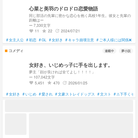
心菜と美羽のドロドロ恋愛物語
同じ部活の先輩に密かな恋心を抱く高校1年生。彼女と先輩の
距離はー
ー 7,330文字
11
22
2024/07/21
grade
update
favorite
#
女主人公
#
初恋
#
GL
#
女好き
#
キャラ崩壊注意
#
ご本人様には関係❌
コメディ
連載中
夢小説
女好き、いじめっ子に手を出します。
夢主「顔が良ければ全てよし！！！！」
ー 107,042文字
5,451
470
2026/01/25
grade
update
favorite
#
女好き
#
いじめ
#
愛され
#
文豪ストレイドッグス
#
文スト
#
⚠下手くそ⚠