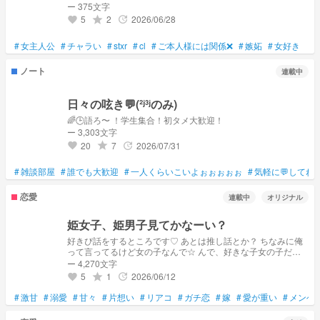
ー 375文字
5
2
2026/06/28
grade
update
favorite
#
女主人公
#
チャラい
#
stxr
#
cl
#
ご本人様には関係❌
#
嫉妬
#
女好き
ノート
連載中
日々の呟き💬(²ʲ³ʲのみ)
🌈🕒語ろ〜 ！学生集合！初タメ大歓迎！
ー 3,303文字
20
7
2026/07/31
grade
update
favorite
#
雑談部屋
#
誰でも大歓迎
#
一人くらいこいよぉぉぉぉぉ
#
気軽に💬してね
恋愛
連載中
オリジナル
姫女子、姫男子見てかなーい？
好きぴ話をするところです♡ あとは推し話とか？ ちなみに俺
って言ってるけど女の子なんで☆ んで、好きな子女の子だか
ら簡単に言えば百合ッスねー！百合好きの姫女子、姫男子俺の
ー 4,270文字
片思い(百合）見てかない？
5
1
2026/06/12
grade
update
favorite
#
激甘
#
溺愛
#
甘々
#
片想い
#
リアコ
#
ガチ恋
#
嫁
#
愛が重い
#
メンヘ