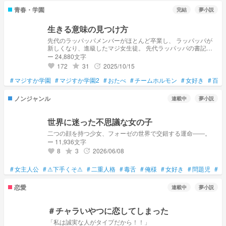
青春・学園
完結
夢小説
生きる意味の見つけ方
先代のラッパッパメンバーがほとんど卒業し、 ラッパッパが
新しくなり、進級したマジ女生徒。 先代ラッパッパの書記で
あった夢主は今年もラッパッパの書記として 私立馬路須加女
ー 24,880文字
学園高校に起こる新たなる問題に立ち向かって行く
172
31
2025/10/15
grade
update
favorite
#
マジすか学園
#
マジすか学園2
#
おたべ
#
チームホルモン
#
女好き
#
百合
ノンジャンル
連載中
夢小説
世界に迷った不思議な女の子
二つの顔を持つ少女、フォーゼの世界で交錯する運命――。
ー 11,936文字
8
3
2026/06/08
grade
update
favorite
#
女主人公
#
⚠下手くそ⚠
#
二重人格
#
毒舌
#
俺様
#
女好き
#
問題児
#
仮
恋愛
連載中
夢小説
＃チャラいやつに恋してしまった
「私は誠実な人がタイプだから！！」