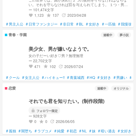
い。それを守らなければ罰を与えられてしまう。 １つ・男な
ら男らしく、女なら女らしく生きること。１つ・異性を好きに
ー 101,474文字
なること。 そんな世界だから、〝俺〟は自分を押し殺して生
1,123
137
2023/04/28
grade
update
favorite
きていた。周りにだって沢山そういう人がいるはず。それに何
より俺自身が罰を受けることが怖かった。俺はどうすればいい
#
男主人公
#
日常ファンタジー
#
非日常
#
BL
#
女好き
#
一匹狼
#
我慢強い
んだ。
青春・学園
連載中
夢小説
美少女、男が嫌いなようで。
女の子だーい好き♡男？無理無理
ー 22,702文字
471
102
2026/07/24
grade
update
favorite
#
クール
#
女主人公
#
ハイキュー!!
#
青葉城西
#
HQ
#
女好き
#
男嫌い
#
鈍
恋愛
連載中
オリジナル
それでも君を知りたい。(制作段階)
lock
フォロワー限定
ー 928文字
0
0
2026/06/05
grade
update
favorite
#
孤独
#
闇堕ち
#
ラブコメ
#
純愛
#
初恋
#
NL
#
妹
#
暗い過去
#
女好き
#