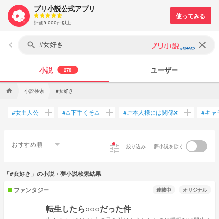
プリ小説公式アプリ
評価6,000件以上
keyboard_arrow_left
clear
search
小説
ユーザー
278
小説検索
#女好き
home
add
add
add
女主人公
⚠下手くそ⚠
ご本人様には関係❌
キャ
#
#
#
#
おすすめ順
tune
絞り込み
夢小説を除く
「#女好き」の小説・夢小説検索結果
ファンタジー
連載中
オリジナル
転生したら○○○だった件