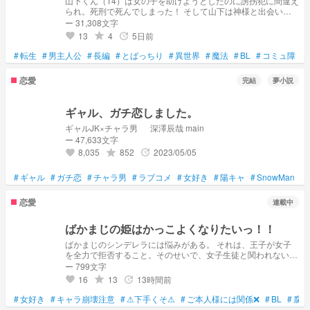
山下くん（14）は女の子を助けようとしたのに誘拐犯に間違え
られ。死刑で死んでしまった！ そして山下は神様と出会い、
転生する権利と固有能力をゲットできるという権利をもらっ
ー 31,308文字
た！ 山下はなんの固有能力を手に入れるのか！？ 夏休み入
13
4
5日前
grade
update
favorite
ったんでできるだけ毎日投稿します
#
転生
#
男主人公
#
長編
#
とばっちり
#
異世界
#
魔法
#
BL
#
コミュ障
#
恋愛
完結
夢小説
ギャル、ガチ恋しました。
ギャルJK×チャラ男 深澤辰哉 main
ー 47,633文字
8,035
852
2023/05/05
grade
update
favorite
#
ギャル
#
ガチ恋
#
チャラ男
#
ラブコメ
#
女好き
#
陽キャ
#
SnowMan
#
恋愛
連載中
ばかまじの姫はかっこよくなりたいっ！！
ばかまじのシンデレラには悩みがある。 それは、王子が女子
を全力で拒否すること。そのせいで、女子生徒と関われない。
果たして、女好きのシンデレラは、強すぎる彼の愛をどう受け
ー 799文字
止めてゆくのかー
16
13
13時間前
grade
update
favorite
#
女好き
#
キャラ崩壊注意
#
⚠下手くそ⚠
#
ご本人様には関係❌
#
BL
#
腐向