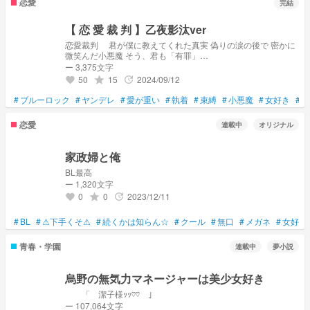
恋愛
完結
【 恋 愛 裁 判 】乙夜影汰ver
恋愛裁判 君が僕に教えてくれた真実 偽りの涙の後で 密かに
微笑んだ小悪魔 そう、君も「有罪」
————————————。 曲パロ【恋愛裁判】
ー 3,375文字
50
15
2024/09/12
grade
update
favorite
#
ブルーロック
#
ヤンデレ
#
愛が重い
#
執着
#
束縛
#
小悪魔
#
女好き
#
チ
恋愛
連載中
オリジナル
家政婦と俺
BL最高
ー 1,320文字
0
0
2023/12/11
grade
update
favorite
#
BL
#
⚠下手くそ⚠
#
続くかは知らん☆
#
クール
#
無口
#
メガネ
#
女好き
青春・学園
連載中
夢小説
烏野の無気力マネージャーは美少女好き
「 潔子様ｯｯ♡♡ 」
ー 107,064文字