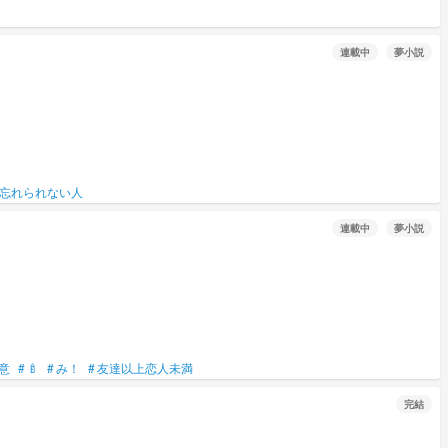
連載中
夢小説
忘れられない人
連載中
夢小説
意
#
🍼
#
み！
#
友達以上恋人未満
完結