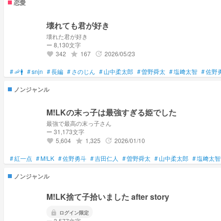
恋愛
壊れても君が好き
壊れた君が好き
ー 8,130文字
342
167
2026/05/23
grade
update
favorite
#
🦐🚹
#
snjn
#
長編
#
さのじん
#
山中柔太郎
#
曽野舜太
#
塩﨑太智
#
佐野
ノンジャンル
M!LKの末っ子は最強すぎる姫でした
最強で最高の末っ子さん
ー 31,173文字
5,604
1,325
2026/01/10
grade
update
favorite
#
紅一点
#
M!LK
#
佐野勇斗
#
吉田仁人
#
曽野舜太
#
山中柔太郎
#
塩﨑太智
ノンジャンル
M!LK捨て子拾いました after story
lock
ログイン限定
ー 3,577文字