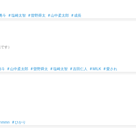
勇斗
#
塩崎太智
#
曽野舜太
#
山中柔太郎
#
成長
話です）
勇斗
#
山中柔太郎
#
曽野舜太
#
塩崎太智
#
吉田仁人
#
M!LK
#
愛され
nmmn
#
ひかり