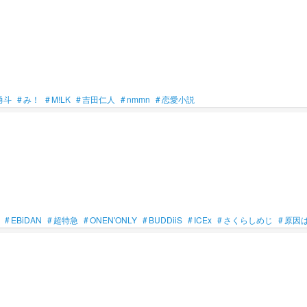
勇斗
#
み！
#
M!LK
#
吉田仁人
#
nmmn
#
恋愛小説
#
EBiDAN
#
超特急
#
ONEN'ONLY
#
BUDDiiS
#
ICEx
#
さくらしめじ
#
原因