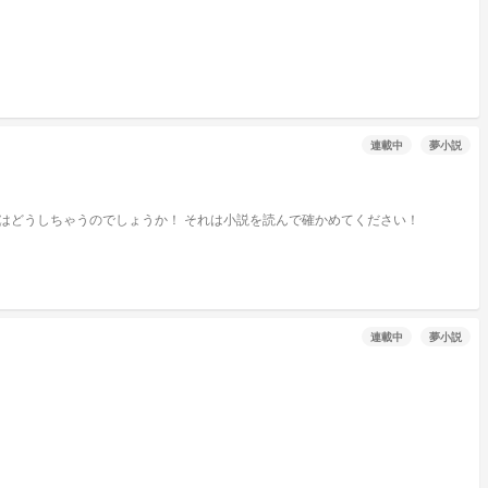
連載中
夢小説
主人公は‪”‬元‪”‬白血病患者！ 「毎月ちゃんと定期検診に来る」 という約束で退院したのに いつも来たら脱走がプラスされていました！ さてこんな少女はどうしちゃうのでしょうか！ それは小説を読んで確かめてください！
連載中
夢小説