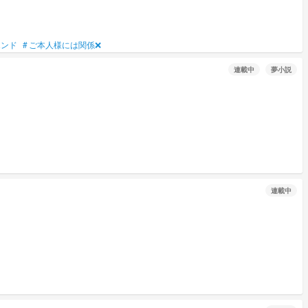
エンド
#
ご本人様には関係❌
連載中
夢小説
連載中