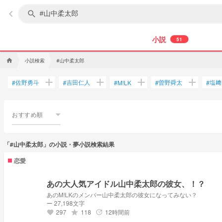
keyboard_arrow_left
search
小説
51
小説検索
#山中柔太郎
home
add
add
add
add
佐野勇斗
吉田仁人
曽野舜太
塩﨑
#
#
#
M!LK
#
#
おすすめ順
「#山中柔太郎」の小説・夢小説検索結果
恋愛
あの大人気アイドル山中柔太郎の彼女、！？
あのM!LKのメンバー山中柔太郎の彼女になってみない？
ー 27,198文字
297
118
12時間前
grade
update
favorite