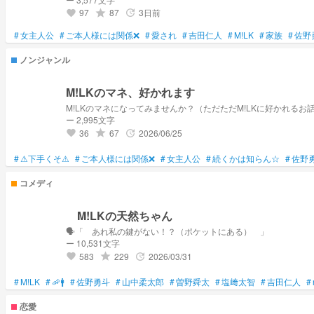
97
87
3日前
grade
update
favorite
#
女主人公
#
ご本人様には関係❌
#
愛され
#
吉田仁人
#
M!LK
#
家族
#
佐野
ノンジャンル
M!LKのマネ、好かれます
M!LKのマネになってみませんか？（ただただM!LKに好かれるお
ー 2,995文字
36
67
2026/06/25
grade
update
favorite
#
⚠下手くそ⚠
#
ご本人様には関係❌
#
女主人公
#
続くかは知らん☆
#
佐野
コメディ
M!LKの天然ちゃん
🗣️「 あれ私の鍵がない！？（ポケットにある） 」
ー 10,531文字
583
229
2026/03/31
grade
update
favorite
#
M!LK
#
🦐🚹
#
佐野勇斗
#
山中柔太郎
#
曽野舜太
#
塩﨑太智
#
吉田仁人
#
恋愛