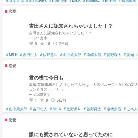
#
京本大我
#
SixTONES
#
山田涼介
#
M!LK
#
timelesz
#
田中樹
#
菊池風磨
恋愛
吉田さんに認知されちゃいました！？
吉田さんに認知されちゃいました！？
ー 811文字
5
18
2日前
grade
update
favorite
#
M!LK
#
吉田仁人
#
佐野勇斗
#
山中柔太郎
#
塩崎太智
#
曽野舜太
#
認知
恋愛
君の横で今日も
本編 芸能事務所に入社した主人公は、人気グループ・MILKの新人マネージャーに。 慣れない仕事に奮闘しながらもメンバーとの絆を深めていく中、 MILKのさりげない優しさに少しずつ惹かれていく。 仕事と恋が交差する、胸キ
ュン青春ストーリー。
ー 2,530文字
1
9
5日前
grade
update
favorite
#
山中柔太郎
#
吉田仁人
#
M!LK
#
佐野勇斗
#
曽野舜太
#
塩﨑太智
#
ご本人
恋愛
誰にも愛されていないと思ってたのに