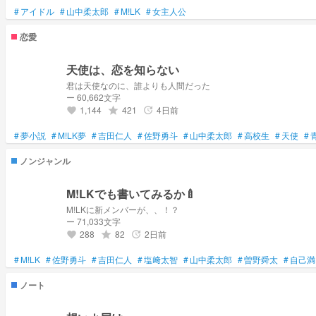
#
アイドル
#
山中柔太郎
#
M!LK
#
女主人公
恋愛
天使は、恋を知らない
君は天使なのに、誰よりも人間だった
ー 60,662文字
1,144
421
4日前
grade
update
favorite
#
夢小説
#
M!LK夢
#
吉田仁人
#
佐野勇斗
#
山中柔太郎
#
高校生
#
天使
#
ノンジャンル
M!LKでも書いてみるか🍼
M!LKに新メンバーが、、！？
ー 71,033文字
288
82
2日前
grade
update
favorite
#
M!LK
#
佐野勇斗
#
吉田仁人
#
塩﨑太智
#
山中柔太郎
#
曽野舜太
#
自己満
ノート