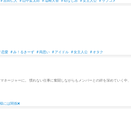
#
吉田仁人
#
山中柔太郎
#
塩崎大智
#
幼なじみ
#
女主人公
#
ラブコメ
#
恋愛
#
み！るきーず
#
両思い
#
アイドル
#
女主人公
#
オタク
様には関係❌