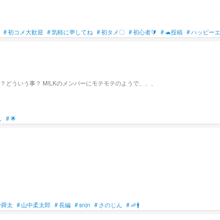
#
初コメ大歓迎
#
気軽に💬してね
#
初タメ〇
#
初心者🔰
#
🐢投稿
#
ハッピー
俺の彼女がこいつだから。 は、？俺の好きぴ奪うなし！ ん、え？？どういう事？ M!LKのメンバーにモテモテのようで、、、
し
#
︎🌟
野舜太
#
山中柔太郎
#
長編
#
snjn
#
さのじん
#
🦐🚹