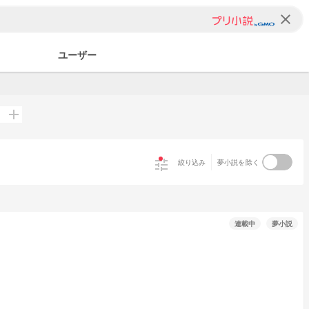
clear
ユーザー
add
tune
絞り込み
夢小説を除く
連載中
夢小説