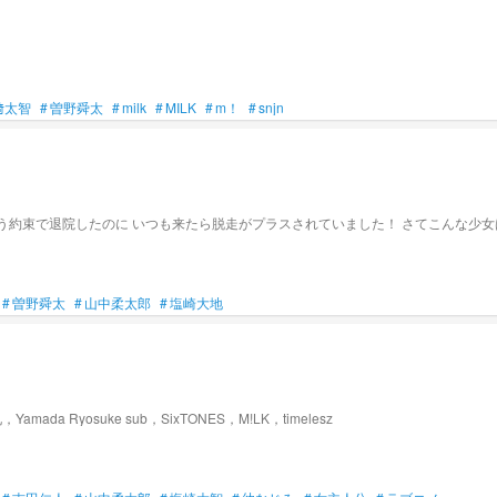
﨑太智
#
曽野舜太
#
milk
#
MILK
#
m！
#
snjn
#
曽野舜太
#
山中柔太郎
#
塩崎大地
Kyomoto Taiga 兄，Yamada Ryosuke sub，SixTONES，M!LK，timelesz