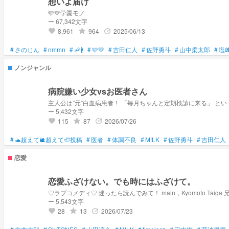
想いよ届け
🩷💛学園モノ
ー 67,342文字
8,961
964
2025/06/13
grade
update
favorite
#
さのじん
#
nmmn
#
🦐🚹
#
🩷💛
#
吉田仁人
#
佐野勇斗
#
山中柔太郎
#
塩
ノンジャンル
病院嫌い少女vsお医者さん
ー 5,432文字
115
87
2026/07/26
grade
update
favorite
#
🐢超えて🐌超えて🦥投稿
#
医者
#
体調不良
#
M!LK
#
佐野勇斗
#
吉田仁人
恋愛
恋愛ふざけない。でも時にはふざけて。
♡ラブコメディ♡ 迷ったら読んでみて！ main，
ー 5,543文字
28
13
2026/07/23
grade
update
favorite