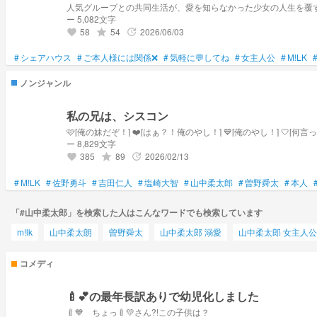
人気グループとの共同生活が、愛を知らなかった少女の人生を覆
ー 5,082文字
58
54
2026/06/03
grade
update
favorite
#
シェアハウス
#
ご本人様には関係❌
#
気軽に💬してね
#
女主人公
#
M!LK
ノンジャンル
私の兄は、シスコン
ー 8,829文字
385
89
2026/02/13
grade
update
favorite
#
M!LK
#
佐野勇斗
#
吉田仁人
#
塩崎大智
#
山中柔太郎
#
曽野舜太
#
本人
「#山中柔太郎」を検索した人はこんなワードでも検索しています
m!lk
山中柔太朗
曽野舜太
山中柔太郎 溺愛
山中柔太郎 女主人公
コメディ
🍼💕の最年長訳ありで幼児化しました
🍼💙 ちょっ🍼💛さん?!この子供は？