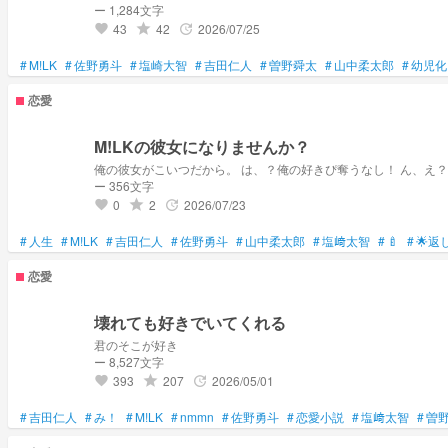
ー 1,284文字
43
42
2026/07/25
grade
update
favorite
#
M!LK
#
佐野勇斗
#
塩崎大智
#
吉田仁人
#
曽野舜太
#
山中柔太郎
#
幼児化
恋愛
M!LKの彼女になりませんか？
ー 356文字
0
2
2026/07/23
grade
update
favorite
#
人生
#
M!LK
#
吉田仁人
#
佐野勇斗
#
山中柔太郎
#
塩﨑太智
#
🍼
#
︎🌟返
恋愛
壊れても好きでいてくれる
君のそこが好き
ー 8,527文字
393
207
2026/05/01
grade
update
favorite
#
吉田仁人
#
み！
#
M!LK
#
nmmn
#
佐野勇斗
#
恋愛小説
#
塩﨑太智
#
曽