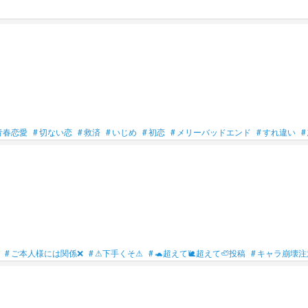
青春恋愛
#
切ない恋
#
救済
#
いじめ
#
初恋
#
メリーバッドエンド
#
すれ違い
#
#
ご本人様には関係❌
#
⚠下手くそ⚠
#
🐢超えて🐌超えて🦥投稿
#
キャラ崩壊注