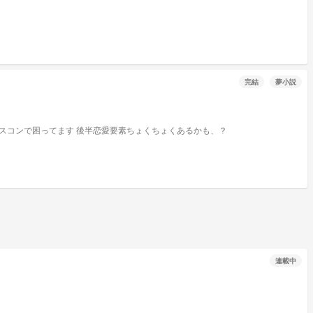
完結
夢小説
し！] 💙[俺のやし！] ‎🤍[何言ってんの？俺のだよ？] 💛[いーや、俺のだね] 💚(皆、落ち着いてよー！) 私の兄達がシスコンで困ってます 後半恋愛要素ちょくちょくあるかも、？
連載中