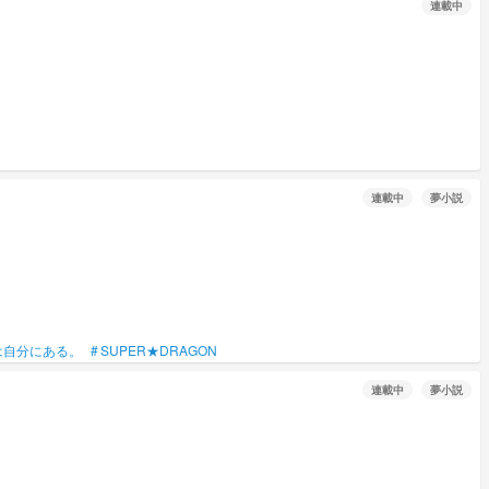
連載中
連載中
夢小説
は自分にある。
#
SUPER★DRAGON
連載中
夢小説