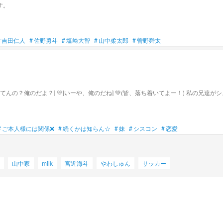
す。
#
吉田仁人
#
佐野勇斗
#
塩﨑大智
#
山中柔太郎
#
曽野舜太
🩷[俺の妹だぞ！] ❤️[はぁ？！俺のや
#
ご本人様には関係❌
#
続くかは知らん☆
#
妹
#
シスコン
#
恋愛
山中家
milk
宮近海斗
やわしゅん
サッカー