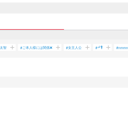
add
add
add
add
🦐🚹
太智
ご本人様には関係❌
女主人公
#
#
#
#
nmmn