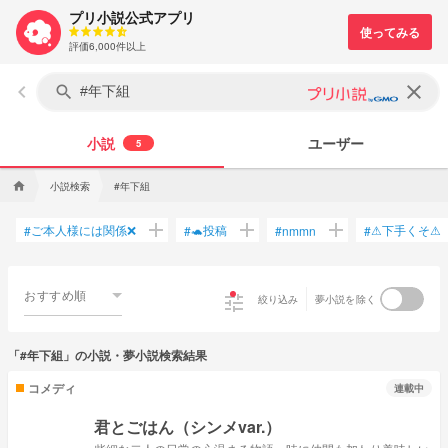
プリ小説公式アプリ
評価6,000件以上
keyboard_arrow_left
clear
search
小説
ユーザー
5
小説検索
#年下組
home
add
add
add
ご本人様には関係❌
🐢投稿
⚠下手くそ⚠
#
#
#
nmmn
#
おすすめ順
tune
絞り込み
夢小説を除く
「#年下組」の小説・夢小説検索結果
コメディ
連載中
君とごはん（シンメvar.）