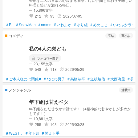
些細な二人の日常の心温まる物語。時に仲間も加わり美味しい
料理と笑いが溢れる毎日。
ー 15,896文字
212
93
2025/07/05
grade
update
favorite
#
BL
#
SnowMan
#
nmmn
#
いわふか
#
ゆり組
#
めめこじ
#
いわふかラウ
コメディ
完結
夢小説
私の4人の弟ども
lock
フォロワー限定
ー 23,155文字
548
118
2026/05/29
grade
update
favorite
#
ご本人様には関係❌
#
なにわ男子
#
高橋恭平
#
道枝駿佑
#
大西流星
#
長尾
ノンジャンル
連載中
年下組は甘えベタ
年下組をただ甘やかす話です！（※精神的な甘やかしが多めか
もです！）
ー 10,881文字
255
103
2025/03/28
grade
update
favorite
#
WEST．
#
年下組
#
甘え下手