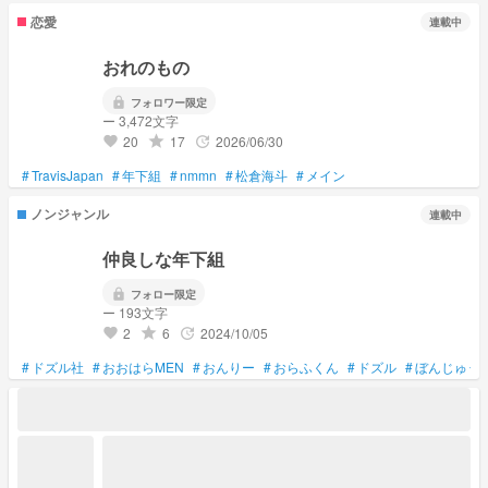
恋愛
連載中
おれのもの
lock
フォロワー限定
ー 3,472文字
20
17
2026/06/30
grade
update
favorite
#
TravisJapan
#
年下組
#
nmmn
#
松倉海斗
#
メイン
ノンジャンル
連載中
仲良しな年下組
lock
フォロー限定
ー 193文字
2
6
2024/10/05
grade
update
favorite
#
ドズル社
#
おおはらMEN
#
おんりー
#
おらふくん
#
ドズル
#
ぼんじゅう