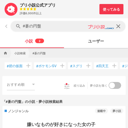
プリ小説公式アプリ
評価6,000件以上
keyboard_arrow_left
clear
search
小説
ユーザー
2
小説検索
#蒼の円盤
home
add
add
add
add
碧の仮面
ポケモンSV
スグリ
四天王
ジ
#
#
#
#
#
おすすめ順
tune
絞り込み
夢小説を除く
「#蒼の円盤」の小説・夢小説検索結果
ノンジャンル
連載中
夢小説
嫌いなものが好きになった女の子