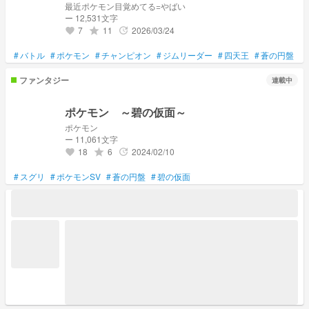
最近ポケモン目覚めてる=やばい
ー 12,531文字
7
11
2026/03/24
grade
update
favorite
#
バトル
#
ポケモン
#
チャンピオン
#
ジムリーダー
#
四天王
#
蒼の円盤
#
ファンタジー
連載中
ポケモン ～碧の仮面～
ポケモン
ー 11,061文字
18
6
2024/02/10
grade
update
favorite
#
スグリ
#
ポケモンSV
#
蒼の円盤
#
碧の仮面