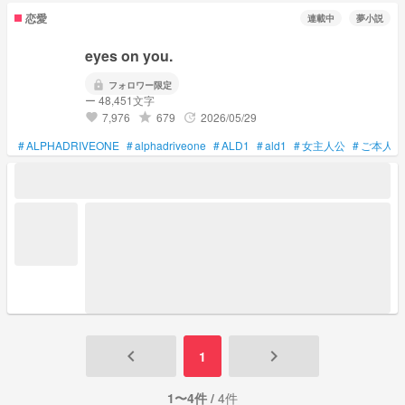
恋愛
連載中
夢小説
eyes on you.
lock
フォロワー限定
ー 48,451文字
7,976
679
2026/05/29
grade
update
favorite
#
ALPHADRIVEONE
#
alphadriveone
#
ALD1
#
ald1
#
女主人公
#
ご本人様
keyboard_arrow_left
keyboard_arrow_right
1
1〜4件 /
4件