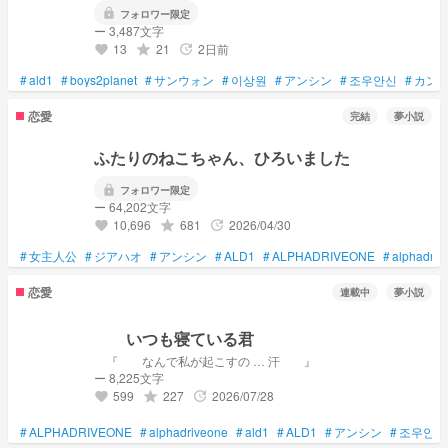
lock
フォロワー限定
ー 3,487文字
13
21
2日前
grade
update
favorite
#
ald1
#
boys2planet
#
サンウォン
#
이상원
#
アンシン
#
조우안신
#
カン
恋愛
完結
夢小説
ふたりのねこちゃん、ひろいました
lock
フォロワー限定
ー 64,202文字
10,696
681
2026/04/30
grade
update
favorite
#
女主人公
#
ジアハオ
#
アンシン
#
ALD1
#
ALPHADRIVEONE
#
alphadriv
恋愛
連載中
夢小説
いつも寝ている君
『 なんで私が起こすの … 汗 』
ー 8,225文字
599
227
2026/07/28
grade
update
favorite
#
ALPHADRIVEONE
#
alphadriveone
#
ald1
#
ALD1
#
アンシン
#
조우안신