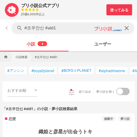
プリ小説公式アプリ
評価6,000件以上
keyboard_arrow_left
clear
search
小説
ユーザー
4
小説検索
#조우안신 #ald1
home
アンシン
BOYSⅡPLANET
#
#
boys2planet
#
#
alphadriveone
#
A
おすすめ順
tune
絞り込み
夢小説を除く
「#조우안신 #ald1」の小説・夢小説検索結果
恋愛
連載中
夢小説
織姫と彦星が出会うトキ