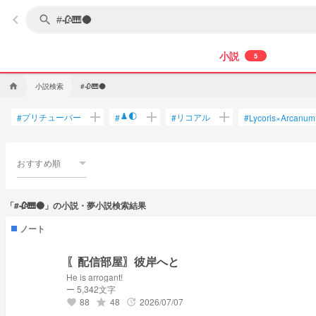
keyboard_arrow_left
search
小説
5
小説検索
home
#🥀🎹🌑
add
add
add
♟️🌓
プリチューバー
リコアル
#
#
#
#
Lycoris×Arcanum
おすすめ順
「#🥀🎹🌑」の小説・夢小説検索結果
ノート
〖配信部屋〗彼岸へと
He is arrogant!
ー 5,342文字
88
48
2026/07/07
grade
update
favorite