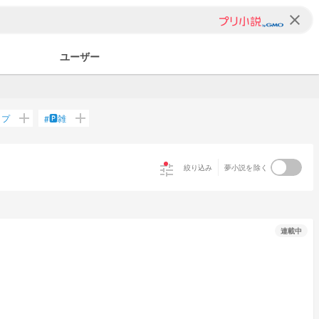
clear
ユーザー
add
add
ップ
🅿️雑
#
tune
絞り込み
夢小説を除く
連載中