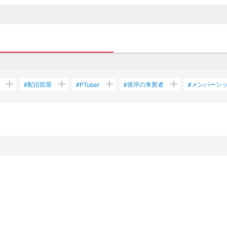
add
add
add
add
配信部屋
彼岸の来賓者
メンバーシ
#
#
PTuber
#
#