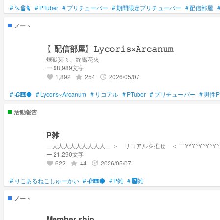
#
🔪🔏🐈️
#
PTuber
#
プリチューバー
#
期間限定プリチューバー
#
配信部屋
ノート
〖配信部屋〗𝙻𝚢𝚌𝚘𝚛𝚒𝚜×𝙰𝚛𝚌𝚊𝚗𝚞𝚖
煉獄冥々、終焉花火
ー 98,989文字
1,892
254
2026/05/07
grade
update
favorite
#
🥀🎹🌑
#
Lycoris×Arcanum
#
リコアル
#
PTuber
#
プリチューバー
#
男性PT
活動報告
P雑
＿人人人人人人人人人＿ ＞ リコアルを推せ ＜ ￣Y^Y^Y^Y^Y^Y
ー 21,290文字
622
44
2026/05/07
grade
update
favorite
#
りこあるねこしゅーかい
#
🥀🎹🌑
#
P雑
#
🅿️雑
ノート
Member ship.