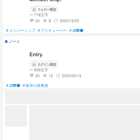
lock
フォロー限定
ー 718文字
24
8
2025/12/03
grade
update
favorite
#
メンバーシップ
#
プリチューバー
#
🥀🎹🌑
ノート
Entry.
lock
ログイン限定
ー 828文字
20
12
2025/05/13
grade
update
favorite
#
🥀🎹🌑
#
彼岸の来賓者