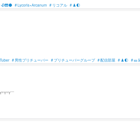
#
🥀🎹🌑
#
Lycoris×Arcanum
#
リコアル
#
♟️🌓
uber
#
男性プリチューバー
#
プリチューバーグループ
#
配信部屋
#
♟️🌓
#
🎫
^Y^Y￣