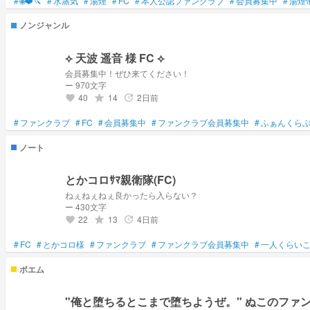
#
🌐❤️🔪
#
水蒸気
#
湯煙
#
FC
#
本人公認ファンクラブ
#
会員募集中
#
湯煙
ノンジャンル
︎︎⟡ 天波 遥音 様 FC ︎︎⟡
会員募集中！ぜひ来てください！
ー 970文字
40
14
2日前
grade
update
favorite
#
ファンクラブ
#
FC
#
会員募集中
#
ファンクラブ会員募集中
#
ふぁんくら
ノート
とかコロｻﾏ親衛隊(FC)
ねぇねぇねぇ良かったら入らない？
ー 430文字
22
13
4日前
grade
update
favorite
#
FC
#
とかコロ様
#
ファンクラブ
#
ファンクラブ会員募集中
#
一人くらい
ポエム
"俺と堕ちるとこまで堕ちようぜ。" ぬこのファンクラブ