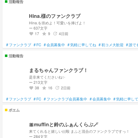
活動報告
Hina.様のファンクラブ
Hina.を崇めよ！可愛いを捧げよ！
ー 637文字
17
9
4日前
grade
update
favorite
#
ファンクラブ
#
FC
#
会員募集中
#
気軽に💬してね
#
初コメ大歓迎
#
誰で
活動報告
まるちゃんファンクラブ！
是非来てくださいね✨
ー 213文字
38
16
2日前
grade
update
favorite
#
ファンクラブ
#
FC
#
ファンクラブ会員募集中
#
会員募集中
#
気軽に💬し
ポエム
🎀muffinと鈴のふぁんくらぶ🪄
来てくれると嬉しい(((殴 まふと混合のファンクラブですっ！
ー 284文字