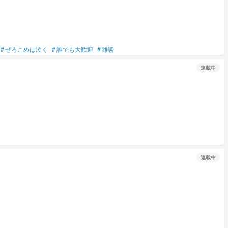
#
ぜろこめは泣く
#
誰でも大歓迎
#
雑談
連載中
連載中