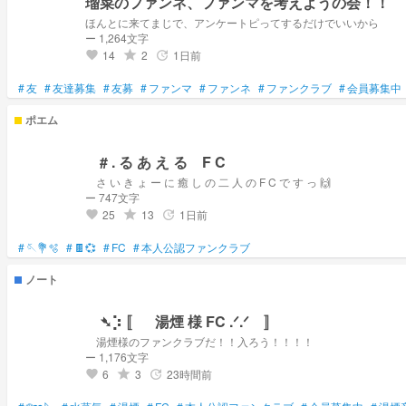
瑠菜のファンネ、ファンマを考えようの会！！
ほんとに来てまじで、アンケートピってするだけでいいから
ー 1,264文字
14
2
1日前
grade
update
favorite
#
友
#
友達募集
#
友募
#
ファンマ
#
ファンネ
#
ファンクラブ
#
会員募集中
ポエム
# . る あ え る F C
さ い き ょ ー に 癒 し の 二 人 の F C で す っ 🙌
ー 747文字
25
13
1日前
grade
update
favorite
#
🪡💐🫧
#
🍫💞
#
FC
#
本人公認ファンクラブ
ノート
➴⡱ 〚 湯煙 様 FC .ᐟ.ᐟ 〛
湯煙様のファンクラブだ！！入ろう！！！！
ー 1,176文字
6
3
23時間前
grade
update
favorite