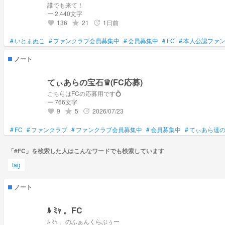
誰でも来て！
ー 2,440文字
136
21
1日前
grade
update
favorite
#
いとまぬこ
#
ファンクラブ会員募集中
#
会員募集中
#
FC
#
本人公認ファ
ノート
てぃあらの宝石♛︎(FC応募)
こちらはFCの応募用です💍
ー 766文字
9
5
2026/07/23
grade
update
favorite
#
FC
#
ファンクラブ
#
ファンクラブ会員募集中
#
会員募集中
#
てぃあら達の
「#FC」を検索した人はこんなワードでも検索しています
tag
ノート
ﾙ ﾐｬ 。FC
ﾙ ﾐｬ 。のふぁんくらぶぅー