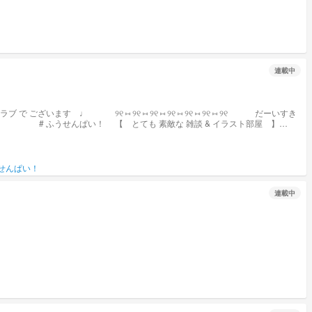
連載中
せんぱい！
連載中