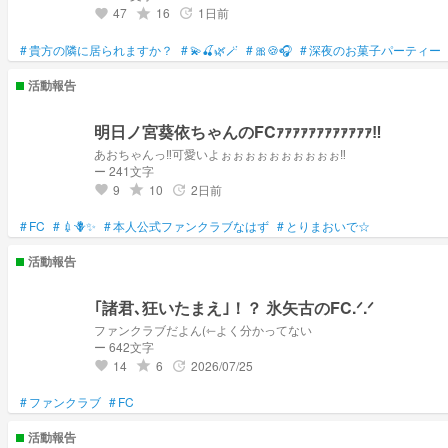
47
16
1日前
grade
update
favorite
#
貴方の隣に居られますか？
#
💫🍒🌿🪄
#
🎀🍪🎧
#
深夜のお菓子パーティー
活動報告
明日ノ宮葵依ちゃんのFCｧｧｧｧｧｧｧｧｧｧｧｧ‼︎
あおちゃんっ‼︎可愛いよぉぉぉぉぉぉぉぉぉぉ‼︎
ー 241文字
9
10
2日前
grade
update
favorite
#
FC
#
💉🪻✨
#
本人公式ファンクラブなはず
#
とりまおいで☆
活動報告
｢諸君､狂いたまえ｣！？ 氷矢古のFC.ᐟ.ᐟ
ファンクラブだよん(⇽よく分かってない
ー 642文字
14
6
2026/07/25
grade
update
favorite
#
ファンクラブ
#
FC
活動報告