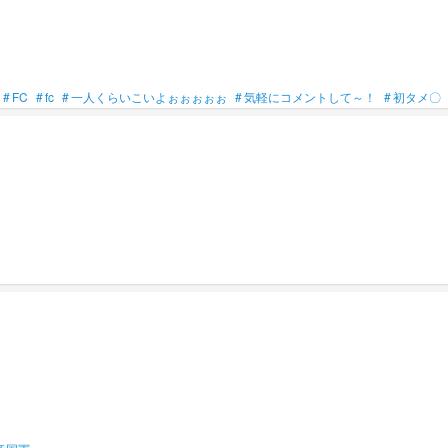
#
FC
#
fc
#
一人くらいこいよぉぉぉぉぉ
#
気軽にコメントして～！
#
初タメ〇