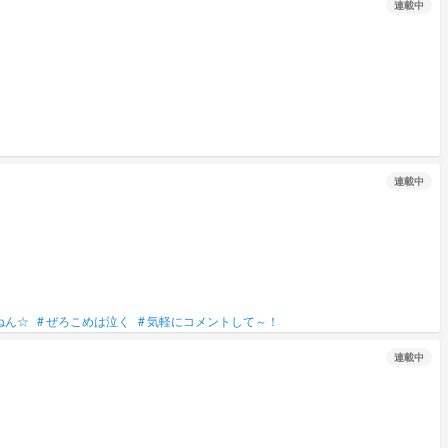
連載中
連載中
ねん☆
#
ぜろこめは泣く
#
気軽にコメントして～！
連載中