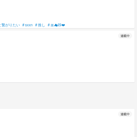
と繋がりたい
#
sxxn
#
推し
#
🎀︎︎☁🧸❤️
連載中
連載中