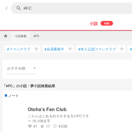
keyboard_arrow_left
search
小説
938
小説検索
home
#FC
add
add
add
ファンクラブ
会員募集中
本人公認ファンクラブ
#
#
#
#
おすすめ順
「#FC」の小説・夢小説検索結果
ノート
Otoha's Fan Club
こちらはとあるめろすぎる方のFCです
ー 16,108文字
41
17
4日前
grade
update
favorite