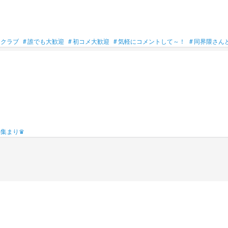
ンクラブ
#
誰でも大歓迎
#
初コメ大歓迎
#
気軽にコメントして～！
#
同界隈さん
集まり♛︎