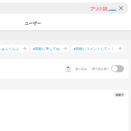
clear
ユーザー
add
add
add
ふぁんくらぶ
気軽に💬してね
気軽にコメントして～！
#
#
tune
絞り込み
夢小説を除く
連載中