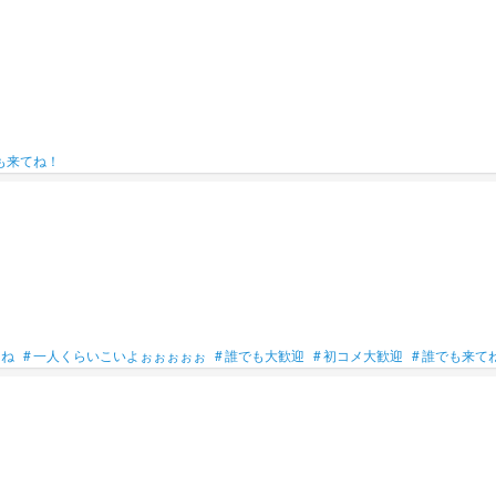
も来てね！
てね
#
一人くらいこいよぉぉぉぉぉ
#
誰でも大歓迎
#
初コメ大歓迎
#
誰でも来て