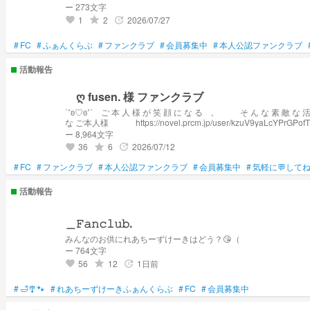
ー 273文字
1
2
2026/07/27
grade
update
favorite
#
FC
#
ふぁんくらぶ
#
ファンクラブ
#
会員募集中
#
本人公認ファンクラブ
活動報告
ღ fusen. 様 ファンクラブ
˙˚ʚ♡ɞ˚˙ ご 本 人 様 が 笑 顔 に な る , そ ん な 素 敵 な 活 動 を し ま せ ん か ？ 此方は 〻 fusen. 〻 様 の 公認ファンクラブ で ございます ♩ ୨୧ ⑅ ୨୧ ⑅ ୨୧ ⑅ ୨୧ ⑅ ୨୧ ⑅ ୨୧ ⑅ ୨୧ だーいすき
な ご本人様 https://novel.prcm.jp/user/kzuV9yaLcYPrGPofTxKZxQvu1sC2 F m . 🎈✨🍃🏹 F n . # 割れないためにねばる風船 # ふうせんぱい
❥ https://novel.prcm.jp/novel/ymyLRAJ8GtdV1ISgh6RN ୨୧ ⑅ ୨୧ ⑅ ୨୧ ⑅ ୨୧ ⑅ ୨୧ ⑅ ୨୧ ⑅ ୨୧ ꒰ა໒꒱ 会員様 常時募集中 時差コメ 大歓迎 !!! ✊🏻🎀 ꒰ა໒꒱ ルール や マナー
ー 8,964文字
しっかり 守ってください 😖🙏🏻 ୨୧ ⑅ ୨୧ ⑅ ୨୧ ⑅ ୨୧ ⑅ ୨
36
6
2026/07/12
grade
update
favorite
#
FC
#
ファンクラブ
#
本人公認ファンクラブ
#
会員募集中
#
気軽に💬して
活動報告
＿𝙵𝚊𝚗𝚌𝚕𝚞𝚋.
みんなのお供にれあちーずけーきはどう？😘（
ー 764文字
56
12
1日前
grade
update
favorite
#
🛁🎐🐾
#
れあちーずけーきふぁんくらぶ
#
FC
#
会員募集中