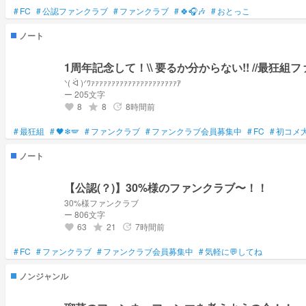
#
FC
#
公認ファンクラブ
#
ファンクラブ
#
🍀🎧🎶
#
おとっこ
ノート
1周年記念して！\\ 要るか分からない!! //最狂組ファ
ᐠ( ᐛ )ᐟﾜｧｧｧｧｧｧｧｧｧｧｧｧｧｧｧｧｧｧｧｧｧｱ
ー 205文字
8
8
8時間前
grade
update
favorite
#
最狂組
#
🖤❄🪽‪
#
ファンクラブ
#
ファンクラブ会員募集中
#
FC
#
初コメ
ノート
【公認(？)】30%様のファンクラブ〜！！
30%様ファンクラブ
ー 806文字
63
21
7時間前
grade
update
favorite
#
FC
#
ファンクラブ
#
ファンクラブ会員募集中
#
気軽に💬してね
ノンジャンル