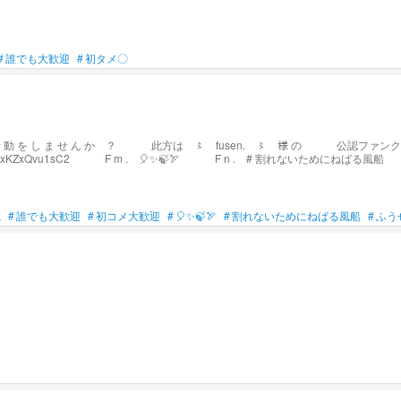
#
誰でも大歓迎
#
初タメ〇
！ 【 とても 素敵な 雑談 & イラスト部屋 】
等 を
୧ ⑅ ୨୧ ⑅ ୨୧
ね
#
誰でも大歓迎
#
初コメ大歓迎
#
🎈✨🍃🏹
#
割れないためにねばる風船
#
ふう