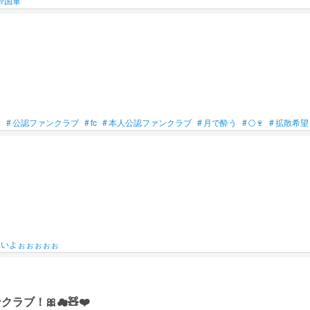
帝国軍
ぶ
#
公認ファンクラブ
#
fc
#
本人公認ファンクラブ
#
月で酔う
#
🌕🍷
#
拡散希望
こいよぉぉぉぉぉ
！🎀︎︎☁🧸❤️