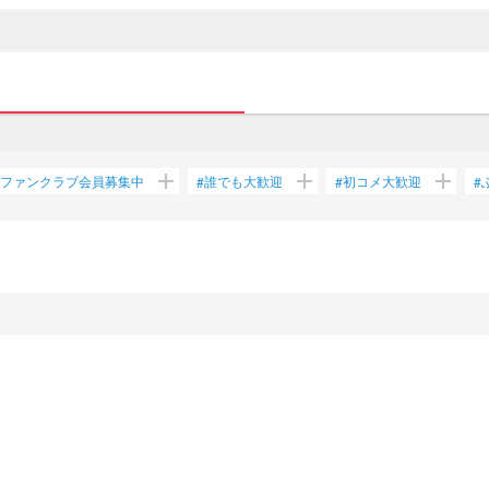
add
add
add
ファンクラブ会員募集中
誰でも大歓迎
初コメ大歓迎
#
#
#