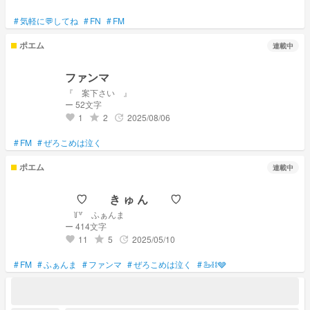
#
気軽に💬してね
#
FN
#
FM
ポエム
連載中
ファンマ
『 案下さい 』
ー 52文字
1
2
2025/08/06
grade
update
favorite
#
FM
#
ぜろこめは泣く
ポエム
連載中
♡ き ゅ ん ♡
꒦꒷ ふぁんま
ー 414文字
11
5
2025/05/10
grade
update
favorite
#
FM
#
ふぁんま
#
ファンマ
#
ぜろこめは泣く
#
🦢⛓️🩶