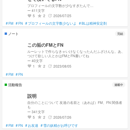
プロフィールの文字数が少なすぎたんで…
ー 411文字
5
2
2026/07/25
grade
update
favorite
#
FM
#
FN
#
プロフィールの文字数少ないよ
#
BLは精神安定剤
ノート
完結
この垢のFMとFN
ルーレットで作らなきゃいけなくなったんだふざけんな。あ、
つけて欲しい人とかはFMとFN書いてね
ー 40文字
1
2
2023/08/05
grade
update
favorite
#
FM
#
FN
活動報告
連載中
説明
自分のことについて 友達の名前と（あれば）FM、FN 関係者
も
ー 341文字
5
2
2026/07/26
grade
update
favorite
#
FM
#
FN
#
お友達
#
雪の妖精がお呼びです