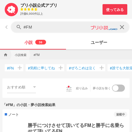
プリ小説公式アプリ
評価6,000件以上
keyboard_arrow_left
clear
search
小説
ユーザー
36
小説検索
home
#FM
add
add
add
気軽に💬してね
ぜろこめは泣く
誰でも大歓
#
FN
#
#
#
おすすめ順
tune
絞り込み
夢小説を除く
「#FM」の小説・夢小説検索結果
ノート
連載中
勝手につけさせて頂いてるFMと勝手に名乗ら
せて頂いてるFN