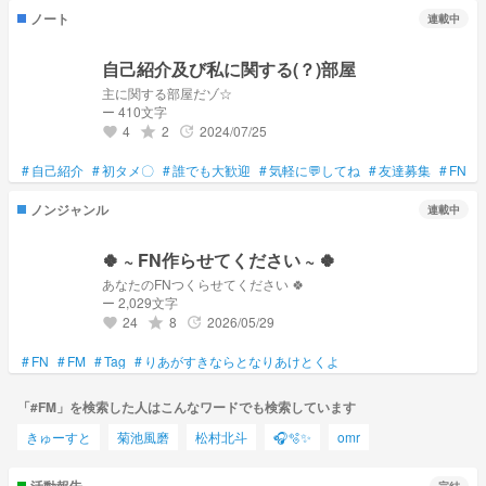
ノート
連載中
自己紹介及び私に関する(？)部屋
主に関する部屋だゾ☆
ー 410文字
4
2
2024/07/25
grade
update
favorite
#
自己紹介
#
初タメ〇
#
誰でも大歓迎
#
気軽に💬してね
#
友達募集
#
FN
#
ノンジャンル
連載中
🍀 ~ FN作らせてください ~ 🍀
あなたのFNつくらせてください 🍀
ー 2,029文字
24
8
2026/05/29
grade
update
favorite
#
FN
#
FM
#
Tag
#
りあがすきならとなりあけとくよ
「#FM」を検索した人はこんなワードでも検索しています
きゅーすと
菊池風磨
松村北斗
🎧🫧✨
omr
活動報告