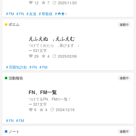
12
7
2025/11/20
grade
update
favorite
#
FM
#
FN
#
友達
#
尊敬様
#
☘️🐥✨️
ポエム
連載中
えふえぬ , えふえむ
つけてくれたら , 喜びます ♩
ー 531文字
29
4
2025/02/06
grade
update
favorite
#
雰囲気詐欺
#
FN
#
FM
活動報告
連載中
FN、FM一覧
つけてるFN、FMの一覧！
ー 321文字
6
4
2024/12/16
grade
update
favorite
#
FN
#
FM
ノート
連載中