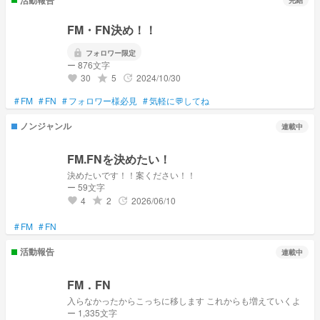
完結
FM・FN決め！！
lock
フォロワー限定
ー 876文字
30
5
2024/10/30
grade
update
favorite
#
FM
#
FN
#
フォロワー様必見
#
気軽に💬してね
ノンジャンル
連載中
FM.FNを決めたい！
決めたいです！！案ください！！
ー 59文字
4
2
2026/06/10
grade
update
favorite
#
FM
#
FN
活動報告
連載中
FM．FN
入らなかったからこっちに移します これからも増えていくよ
ー 1,335文字