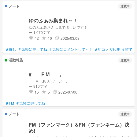
ノート
連載中
ゆのふぁみ集まれ～！
ゆのふぁみさんは見てほしいです！
ー 1,070文字
42
10
2025/03/08
grade
update
favorite
#
推し
#
気軽に💬してね
#
気軽にコメントして～！
#
初コメ大歓迎
#
誰でも
活動報告
連載中
# F M 。
F M あ ん け ｰ と 。
ー 910文字
15
5
2025/07/06
grade
update
favorite
#
FM
#
気軽に💬してね
ノート
連載中
FM（ファンマーク）&FN（ファンネーム）決
め!