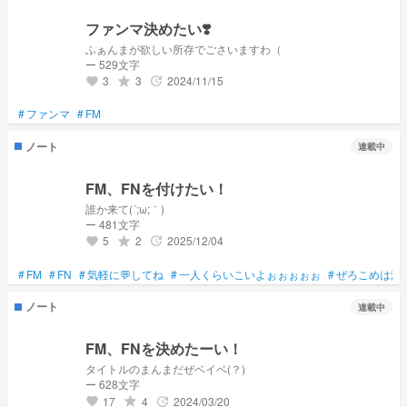
ファンマ決めたい❣️
ふぁんまが欲しい所存でごさいますわ（
ー 529文字
3
3
2024/11/15
grade
update
favorite
#
ファンマ
#
FM
ノート
連載中
FM、FNを付けたい！
誰か来て(´;ω;｀)
ー 481文字
5
2
2025/12/04
grade
update
favorite
#
FM
#
FN
#
気軽に💬してね
#
一人くらいこいよぉぉぉぉぉ
#
ぜろこめは泣
ノート
連載中
FM、FNを決めたーい！
タイトルのまんまだぜベイベ(？)
ー 628文字
17
4
2024/03/20
grade
update
favorite