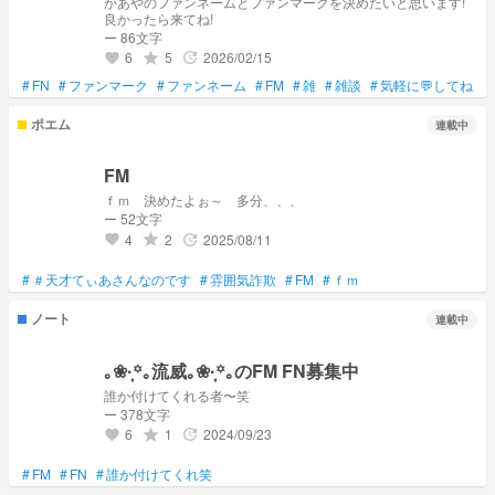
かあやのファンネームとファンマークを決めたいと思います!
良かったら来てね!
ー 86文字
6
5
2026/02/15
grade
update
favorite
#
FN
#
ファンマーク
#
ファンネーム
#
FM
#
雑
#
雑談
#
気軽に💬してね
#
ポエム
連載中
FM
ｆｍ 決めたよぉ～ 多分、、、
ー 52文字
4
2
2025/08/11
grade
update
favorite
#
＃天才てぃあさんなのです
#
雰囲気詐欺
#
FM
#
ｆｍ
ノート
連載中
｡❀·̩͙꙳｡流威｡❀·̩͙꙳｡のFM FN募集中
誰か付けてくれる者〜笑
ー 378文字
6
1
2024/09/23
grade
update
favorite
#
FM
#
FN
#
誰か付けてくれ笑