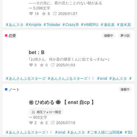
――その先に、君の見たことのない朝がある
ー 5,098文字
16
8
2026/01/27
grade
update
favorite
#
あんスタ
#
Knights
#
Trickstar
#
Crazy:B
#
HiMERU
#
瀬名泉
#
遊木真
#
恋愛
連載中
夢小説
bet：B
｢お姉さん、何か昔の燐音くんに似てるっすね〜｣
0
0
2025/01/03
grade
update
favorite
#
あんさんぶるスターズ
#
あんさんぶるスターズ！！
#
enst
#
あんスタ
#
他
ノート
連載中
㊙️ ひめめる 🐝 【 enst 自cp 】
lock
相互フォロー限定
ー 603文字
2
2
2026/07/19
grade
update
favorite
#
あんさんぶるスターズ！！
#
enst
#
あんスタ
#
ご本人様には関係❌
#
気軽