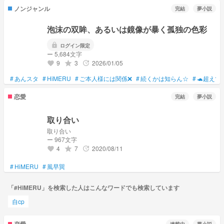
ノンジャンル
完結
夢小説
泡沫の双眸、あるいは鏡像が暴く孤独の色彩
lock
ログイン限定
ー 5,684文字
9
3
2026/01/05
grade
update
favorite
#
あんスタ
#
HiMERU
#
ご本人様には関係❌
#
続くかは知らん☆
#
🐢超えて
恋愛
完結
夢小説
取り合い
取り合い
ー 967文字
4
7
2020/08/11
grade
update
favorite
#
HiMERU
#
風早巽
「#HiMERU」を検索した人はこんなワードでも検索しています
自cp
恋愛