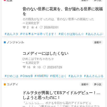
連載中
夢小説
音のない世界に花束を、音が溢れる世界に祝福
を
その指先がなぞったのは、音のない世界への祝福だった
ー 2,900文字
2
4
2026/02/01
grade
update
favorite
#
あんスタ
#
🩷＆🌟＆🔦＆待ってます！
#
続くかは知らん☆
#
あんさんぶる
ノンジャンル
連載中
コメディーにはしたくない
ひめこはでわちゃわちゃ
ー 6,352文字
16
10
2023/07/29
grade
update
favorite
#
ひめこは
#
Crazy:B
#
HiMERU
#
桜河こはく
#
あんスタ
#
あんさんぶるス
コメディ
連載中
夢小説
ドルヲタが男装してESアイドルデビュー！…
しようと思ったのに！
『ふっふっふ…。ボクも今日から花のアイドルデビュ
ー…！！』 「(夢主)ちゃんここで何してるんすか？なんでコズ