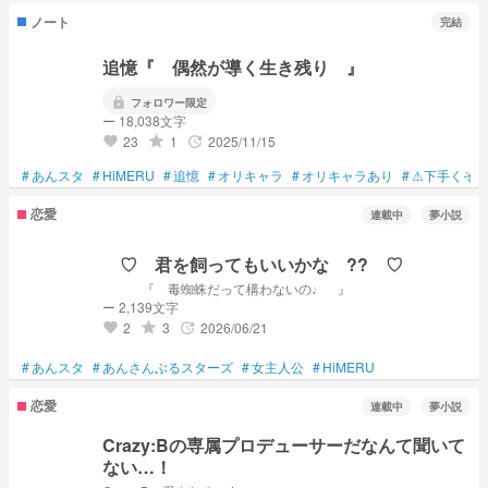
ノート
完結
追憶『 偶然が導く生き残り 』
lock
フォロワー限定
ー 18,038文字
23
1
2025/11/15
grade
update
favorite
#
あんスタ
#
HiMERU
#
追憶
#
オリキャラ
#
オリキャラあり
#
⚠下手くそ⚠
恋愛
連載中
夢小説
♡ 君を飼ってもいいかな ?? ♡
『 毒蜘蛛だって構わないの♩ 』
ー 2,139文字
2
3
2026/06/21
grade
update
favorite
#
あんスタ
#
あんさんぶるスターズ
#
女主人公
#
HiMERU
恋愛
連載中
夢小説
Crazy:Bの専属プロデューサーだなんて聞いて
ない…！