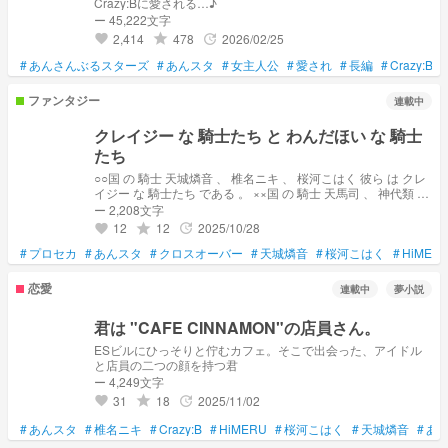
Crazy:Bに愛される…♪
ー 45,222文字
2,414
478
2026/02/25
grade
update
favorite
#
あんさんぶるスターズ
#
あんスタ
#
女主人公
#
愛され
#
長編
#
Crazy:B
#
ファンタジー
連載中
クレイジー な 騎士たち と わんだほい な 騎士
たち
○○国 の 騎士 天城燐音 、 椎名ニキ 、 桜河こはく 彼ら は クレ
イジー な 騎士たち である 。 ××国 の 騎士 天馬司 、 神代類 、
鳳えむ 、 草薙寧々 、 HiMERU 、 彼ら は クレイジー とは 違
ー 2,208文字
う 、 奇抜 な 騎士たち である 。 この 2つ の 騎士団 が いま
12
12
2025/10/28
grade
update
favorite
交わる ─── ※ 騎士パロ 初めてなので 暖かい 目 で みてくだ
#
プロセカ
#
さい ※ 相互フォロー の 「 チョコ 」様 から 頂いた クロスオ
あんスタ
#
クロスオーバー
#
天城燐音
#
桜河こはく
#
HiMER
ーバー の リクエスト です！
恋愛
連載中
夢小説
君は "CAFE CINNAMON"の店員さん。
ESビルにひっそりと佇むカフェ。そこで出会った、アイドル
と店員の二つの顔を持つ君
ー 4,249文字
31
18
2025/11/02
grade
update
favorite
#
あんスタ
#
椎名ニキ
#
Crazy:B
#
HiMERU
#
桜河こはく
#
天城燐音
#
あ