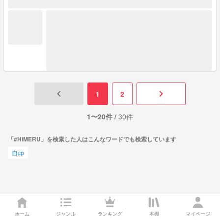
keyboard_arrow_left
keyboard_arrow_right
1
2
1〜20件 /
30件
「#HiMERU」を検索した人はこんなワードでも検索しています
自cp
ホーム
ジャンル
ランキング
本棚
マイページ