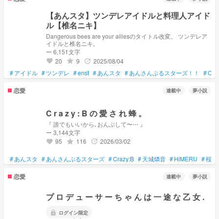
【あんスタ】ツンデレアイドルと料理人アイド
ル【椎名ニキ】
Dangerous bees are your alliesのタイトル改変。 ツンデレア
イドルと椎名ニキ。
ー 6,151文字
20
9
2025/08/04
grade
update
favorite
#
アイドル
#
ツンデレ
#
enst
#
あんスタ
#
あんさんぶるスターズ！！
#
Cra
恋愛
連載中
夢小説
C r a z y : B の 愛 さ れ 蜂 。
『 誰でもいいから､おんぶして〜⋯ 』
ー 3,144文字
95
116
2026/03/02
grade
update
favorite
#
あんスタ
#
あんさんぶるスターズ
#
Crazy:B
#
天城燐音
#
HiMERU
#
桜河
恋愛
連載中
夢小説
プ ロ デ ュ ー サ ー ち ゃ ん は 一 途 な 乙 女 .
lock
ログイン限定