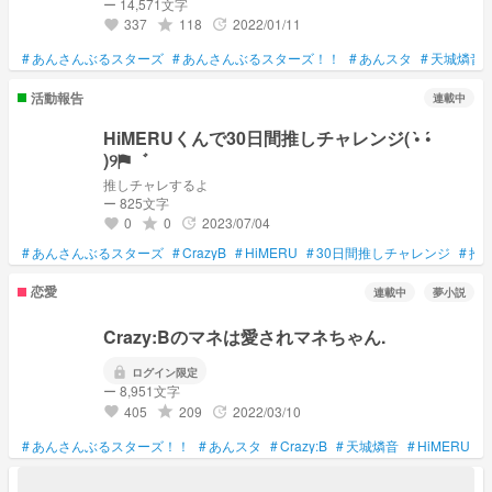
ー 14,571文字
337
118
2022/01/11
grade
update
favorite
#
あんさんぶるスターズ
#
あんさんぶるスターズ！！
#
あんスタ
#
天城燐音
活動報告
連載中
HiMERUくんで30日間推しチャレンジ( •̀ •́
)୨⚑︎゛
推しチャレするよ
ー 825文字
0
0
2023/07/04
grade
update
favorite
#
あんさんぶるスターズ
#
CrazyB
#
HiMERU
#
30日間推しチャレンジ
#
推
恋愛
連載中
夢小説
Crazy:Bのマネは愛されマネちゃん.
lock
ログイン限定
ー 8,951文字
405
209
2022/03/10
grade
update
favorite
#
あんさんぶるスターズ！！
#
あんスタ
#
Crazy:B
#
天城燐音
#
HiMERU
#