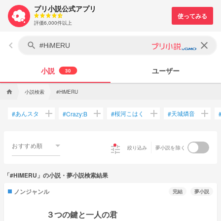
プリ小説公式アプリ
評価6,000件以上
keyboard_arrow_left
clear
search
小説
ユーザー
30
小説検索
home
#HiMERU
add
add
add
add
あんスタ
桜河こはく
天城燐音
#
#
Crazy:B
#
#
おすすめ順
tune
絞り込み
夢小説を除く
「#HiMERU」の小説・夢小説検索結果
ノンジャンル
完結
夢小説
３つの鍵と一人の君