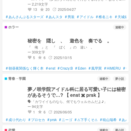
プロに？まさか不法侵入っすか？」 『っは………？』
ー 2,219文字
13
20
2025/04/27
grade
update
favorite
#
あんさんぶるスターズ
#
あんスタ
#
男装
#
アイドル
#
椎名ニキ
#
天城燐
ホラー
連載中
秘密を 隠し 、 遊色を 奏でる 。
『 俺 』と 『 ぼく 』の 違い 。
ー 309文字
5
6
2025/10/15
grade
update
favorite
#
朝昼夜関係なく輝く本
#
enst
#
Crazy:B
#
Eden
#
風早巽
#
HiMERU
#
十
青春・学園
連載中
夢小説
夢ノ咲学院アイドル科に居る可愛い子には秘密
があるそうで…? 【 enst ✖️ prsk 】
🗣️「カワイイものなら、何でもウェルカムだよ♪」
ー 94文字
1
6
2026/06/05
grade
update
favorite
#
成り代わり
#
プロセカ
#
prsk
#
ニーゴ
#
⚠下手くそ⚠
#
暁山瑞希
#
あん
恋愛
連載中
夢小説