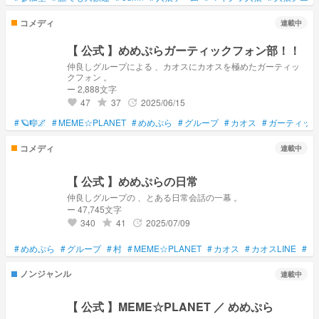
コメディ
連載中
【 公式 】めめぷらガーティックフォン部！！
仲良しグループによる 、カオスにカオスを極めたガーティッ
クフォン 。
ー 2,888文字
47
37
2025/06/15
grade
update
favorite
#
🪐🎼🌌
#
MEME☆PLANET
#
めめぷら
#
グループ
#
カオス
#
ガーティッ
コメディ
連載中
【 公式 】めめぷらの日常
仲良しグループの 、とある日常会話の一幕 。
ー 47,745文字
340
41
2025/07/09
grade
update
favorite
#
めめぷら
#
グループ
#
村
#
MEME☆PLANET
#
カオス
#
カオスLINE
#
LI
ノンジャンル
連載中
【 公式 】MEME☆PLANET ／ めめぷら