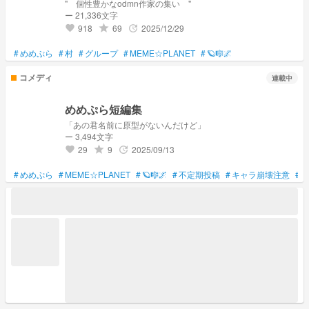
" 個性豊かなodmn作家の集い "
ー 21,336文字
918
69
2025/12/29
grade
update
favorite
#
めめぷら
#
村
#
グループ
#
MEME☆PLANET
#
🪐🎼🌌
コメディ
連載中
めめぷら短編集
「あの君名前に原型がないんだけど」
ー 3,494文字
29
9
2025/09/13
grade
update
favorite
#
めめぷら
#
MEME☆PLANET
#
🪐🎼🌌
#
不定期投稿
#
キャラ崩壊注意
#