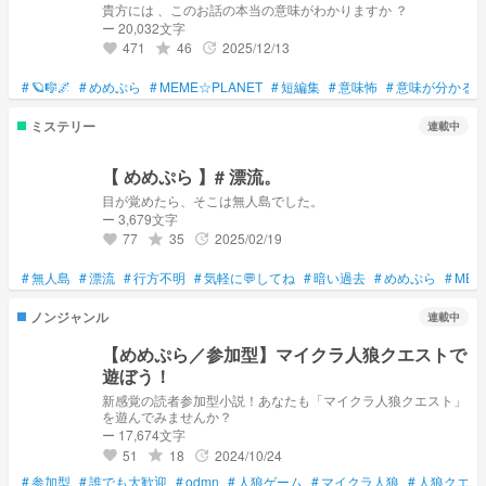
貴方には 、このお話の本当の意味がわかりますか ？
ー 20,032文字
471
46
2025/12/13
grade
update
favorite
#
🪐🎼🌌
#
めめぷら
#
MEME☆PLANET
#
短編集
#
意味怖
#
意味が分かる
ミステリー
連載中
【 めめぷら 】# 漂流。
目が覚めたら、そこは無人島でした。
ー 3,679文字
77
35
2025/02/19
grade
update
favorite
#
無人島
#
漂流
#
行方不明
#
気軽に💬してね
#
暗い過去
#
めめぷら
#
MEM
ノンジャンル
連載中
【めめぷら／参加型】マイクラ人狼クエストで
遊ぼう！
新感覚の読者参加型小説！あなたも「マイクラ人狼クエスト」
を遊んでみませんか？
ー 17,674文字
51
18
2024/10/24
grade
update
favorite
#
参加型
#
誰でも大歓迎
#
odmn
#
人狼ゲーム
#
マイクラ人狼
#
人狼クエス