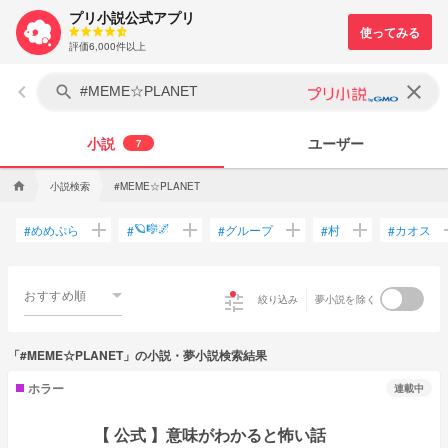
プリ小説公式アプリ
評価6,000件以上
keyboard_arrow_left
clear
search
小説
ユーザー
7
小説検索
#MEME☆PLANET
home
add
add
add
add
a
🪐🎼🌌
めめぷら
グループ
村
カオス
#
#
#
#
#
おすすめ順
tune
絞り込み
夢小説を除く
「#MEME☆PLANET」の小説・夢小説検索結果
ホラー
連載中
【 公式 】意味がわかると怖い話