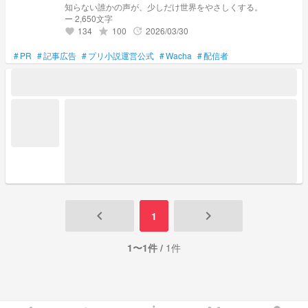
知らない誰かの声が、少しだけ世界をやさしくする。
ー 2,650文字
134
100
2026/03/30
grade
update
favorite
#
PR
#
記事広告
#
プリ小説運営公式
#
Wacha
#
配信者
keyboard_arrow_left
keyboard_arrow_right
1
1〜1件 /
1件