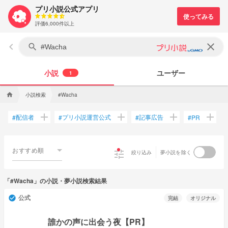
プリ小説公式アプリ
評価6,000件以上
keyboard_arrow_left
clear
search
小説
ユーザー
1
小説検索
home
#Wacha
add
add
add
add
配信者
プリ小説運営公式
記事広告
#
#
#
#
PR
おすすめ順
tune
絞り込み
夢小説を除く
「#Wacha」の小説・夢小説検索結果
公式
check_circle
完結
オリジナル
誰かの声に出会う夜【PR】