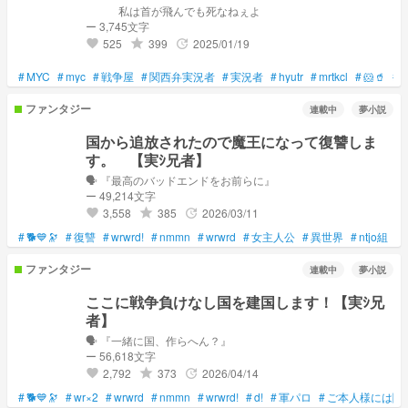
私は首が飛んでも死なねぇよ
ー 3,745文字
525
399
2025/01/19
grade
update
favorite
#
MYC
#
myc
#
戦争屋
#
関西弁実況者
#
実況者
#
hyutr
#
mrtkcl
#
🐹🥤
#

ファンタジー
連載中
夢小説
国から追放されたので魔王になって復讐しま
す。 【実ｼ兄者】
🗣️ 『最高のバッドエンドをお前らに』
ー 49,214文字
3,558
385
2026/03/11
grade
update
favorite
#
🐕💙🔭
#
復讐
#
wrwrd!
#
nmmn
#
wrwrd
#
女主人公
#
異世界
#
ntjo組
#
ファンタジー
連載中
夢小説
ここに戦争負けなし国を建国します！【実ｼ兄
者】
🗣️ 『一緒に国、作らへん？』
ー 56,618文字
2,792
373
2026/04/14
grade
update
favorite
#
🐕💙🔭
#
wr×2
#
wrwrd
#
nmmn
#
wrwrd!
#
d!
#
軍パロ
#
ご本人様には関