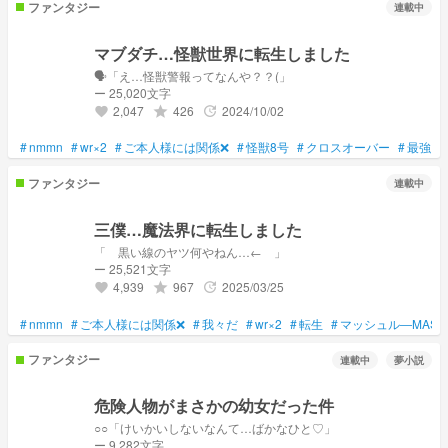
ファンタジー
連載中
マブダチ…怪獣世界に転生しました
🗣️「え…怪獣警報ってなんや？？(」
ー 25,020文字
2,047
426
2024/10/02
grade
update
favorite
#
nmmn
#
wr×2
#
ご本人様には関係❌
#
怪獣8号
#
クロスオーバー
#
最強
#
ファンタジー
連載中
三僕…魔法界に転生しました
「 黒い線のヤツ何やねん…← 」
ー 25,521文字
4,939
967
2025/03/25
grade
update
favorite
#
nmmn
#
ご本人様には関係❌
#
我々だ
#
wr×2
#
転生
#
マッシュル―MASH
ファンタジー
連載中
夢小説
危険人物がまさかの幼女だった件
○○「けいかいしないなんて…ばかなひと♡」
ー 9,282文字