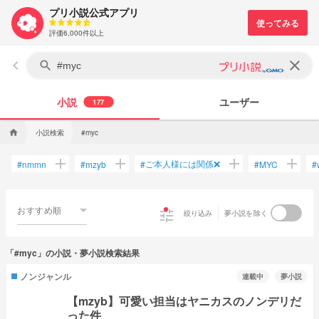
プリ小説公式アプリ
評価6,000件以上
keyboard_arrow_left
clear
search
小説
ユーザー
177
小説検索
home
#myc
add
add
add
add
ご本人様には関係❌
#
nmmn
#
mzyb
#
#
MYC
#
おすすめ順
tune
絞り込み
夢小説を除く
「#myc」の小説・夢小説検索結果
ノンジャンル
連載中
夢小説
【mzyb】可愛い担当はヤニカスのノンデリだ
った件