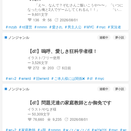
「え〜、なんで？ぞむさんご飯いこうや〜〜」 「いつに
なったら俺と2人でゲームしてくれるん！！」 「い
や〜、やっぱ煙草が1番やわ」 「あ、てか大先生太っ
ー 9,601文字
た？」 「お前っ…ノンデリにも程があるやろ！？」
136
56
2026/08/01
grade
update
favorite
※ 妄想 ,
#
mzyb
#
rd運営
#
nmmn
#
愛され
#
男主人公
#
MYC
#
myc
#
実況者
ノンジャンル
連載中
夢小説
【d!】嗚呼、愛しき狂科学者様！
イラスト/フリー使用
ー 3,526文字
272
203
6日前
grade
update
favorite
#
wr×2
#
wrwrd
#
旧wrwrd
#
ご本人様には関係❌
#
d!
#
myc
ノンジャンル
連載中
夢小説
【d!】問題児達の家庭教師とか御免です
イラスト/やなぎ様
ー 50,309文字
76,660
9,235
2026/08/01
grade
update
favorite
#
wr×2
#
家庭教師
#
○我
#
nmmn
#
w／r／w／r／d
#
w'r'w'r'd
#
myc
#
wrwr