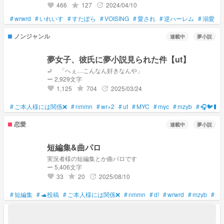
466
127
2024/04/10
grade
update
favorite
#
wrwrd
#
いれいす
#
すたぽら
#
VOISING
#
愛され
#
逆ハーレム
#
溺愛
#
ノンジャンル
連載中
夢小説
夢女子、彼氏に夢小説見られた件【ut】
🚬 「へぇ…こんなん好きなんや」
ー 2,929文字
1,125
704
2025/03/24
grade
update
favorite
#
ご本人様には関係❌
#
nmmn
#
wr×2
#
ut
#
MYC
#
myc
#
mzyb
#
🎧🐦‍⬛🗝
恋愛
連載中
夢小説
短編集&曲パロ
実況者様の短編集とか曲パロです
ー 5,406文字
33
20
2025/08/10
grade
update
favorite
#
短編集
#
🐢投稿
#
ご本人様には関係❌
#
nmmn
#
d!
#
wrwrd
#
mzyb
#
my