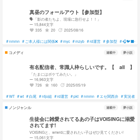
真昼のフォールアウト【参加型】
🗣️「影の者たちよ、現場に急行せよ！！」
ー 15,844文字
335
20
2025/08/16
grade
update
favorite
#
nmmn
#
ご本人様には関係❌
#
myc
#
mzyb
#
rd運営
#
参加型
#
🎧🐦‍⬛🗝️
コメディ
連載中
夢小説
有名配信者、常識人枠らしいです。【 all 】
「たまにはボケてみたい。」
ー 16,963文字
726
160
2025/05/19
grade
update
favorite
#
WT
#
wt
#
白尾
#
ntjo組
#
rd運営
#
pkt
#
nmmn
#
エセ関西弁
#
実況者
#
ノンジャンル
連載中
夢小説
生徒会に雑愛されてるあの子はVOISINGに溺愛
されてます!
VOISINGと、wrwrdに愛されたい子はぜひ見てください!
ー 15,061文字