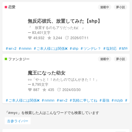
恋愛
連載中
夢小説
無反応彼氏、放置してみた【shp】
『 放置するのもアリだったね( 』
ー 83,401文字
49,932
3,244
2026/07/11
grade
update
favorite
#
wr×2
#
nmmn
#
ご本人様には関係❌
#
shp
#
ツンデレ？
#
塩対応
#
MYC
ファンタジー
連載中
夢小説
魔王になった幼女
○○「やっと！！わたしのでばんがきた！！」
ー 8,795文字
887
435
2024/03/30
grade
update
favorite
#
ご本人様には関係❌
#
nmmn
#
wr×2
#
気軽に💬してね
#
最強
#
mzyb
#
m
「#myc」を検索した人はこんなワードでも検索しています
古参ライバー