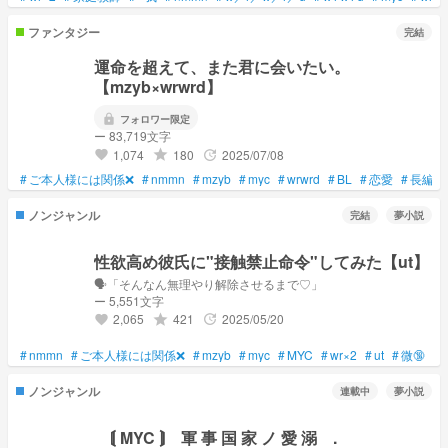
ファンタジー
完結
運命を超えて、また君に会いたい。
【mzyb×wrwrd】
lock
フォロワー限定
ー 83,719文字
1,074
180
2025/07/08
grade
update
favorite
#
ご本人様には関係❌
#
nmmn
#
mzyb
#
myc
#
wrwrd
#
BL
#
恋愛
#
長編
ノンジャンル
完結
夢小説
性欲高め彼氏に"接触禁止命令"してみた【ut】
🗣️「そんなん無理やり解除させるまで♡」
ー 5,551文字
2,065
421
2025/05/20
grade
update
favorite
#
nmmn
#
ご本人様には関係❌
#
mzyb
#
myc
#
MYC
#
wr×2
#
ut
#
微🔞
#

ノンジャンル
連載中
夢小説
⟬ MYC ⟭ 軍 事 国 家 ノ 愛 溺 .