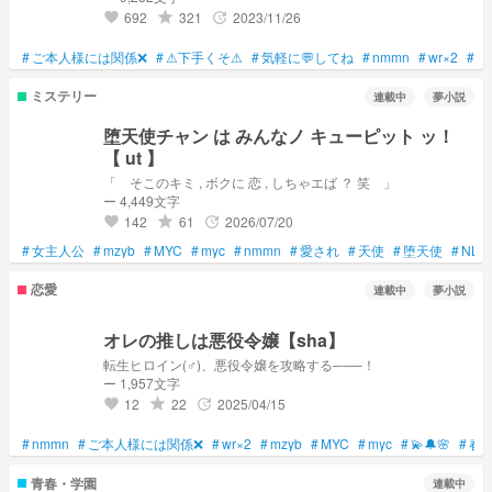
692
321
2023/11/26
grade
update
favorite
#
ご本人様には関係❌
#
⚠下手くそ⚠
#
気軽に💬してね
#
nmmn
#
wr×2
#
m
ミステリー
連載中
夢小説
堕天使チャン は みんなノ キューピット ッ！
【 ut 】
「 そこのキミ , ボクに 恋 , しちゃエば ？ 笑 」
ー 4,449文字
142
61
2026/07/20
grade
update
favorite
#
女主人公
#
mzyb
#
MYC
#
myc
#
nmmn
#
愛され
#
天使
#
堕天使
#
NL
恋愛
連載中
夢小説
オレの推しは悪役令嬢【sha】
転生ヒロイン(♂)、悪役令嬢を攻略する───！
ー 1,957文字
12
22
2025/04/15
grade
update
favorite
#
nmmn
#
ご本人様には関係❌
#
wr×2
#
mzyb
#
MYC
#
myc
#
💫🔔🌸
#
春
青春・学園
連載中