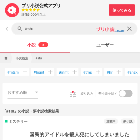
プリ小説公式アプリ
評価6,000件以上
keyboard_arrow_left
clear
search
小説
ユーザー
5
小説検索
home
#stu
add
add
add
add
add
#
mtsm
#
hsmt
#
inmt
#
trns
#
hr
#
snzk
おすすめ順
tune
絞り込み
夢小説を除く
「#stu」の小説・夢小説検索結果
ミステリー
連載中
夢小説
国民的アイドルを殺人犯にしてしまいました