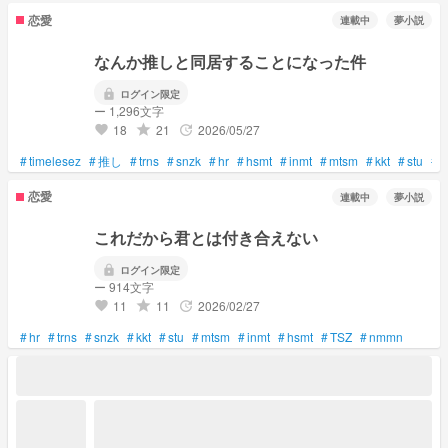
恋愛
連載中
夢小説
なんか推しと同居することになった件
lock
ログイン限定
ー 1,296文字
18
21
2026/05/27
grade
update
favorite
#
timelesez
#
推し
#
trns
#
snzk
#
hr
#
hsmt
#
inmt
#
mtsm
#
kkt
#
stu
#
恋愛
連載中
夢小説
これだから君とは付き合えない
lock
ログイン限定
ー 914文字
11
11
2026/02/27
grade
update
favorite
#
hr
#
trns
#
snzk
#
kkt
#
stu
#
mtsm
#
inmt
#
hsmt
#
TSZ
#
nmmn