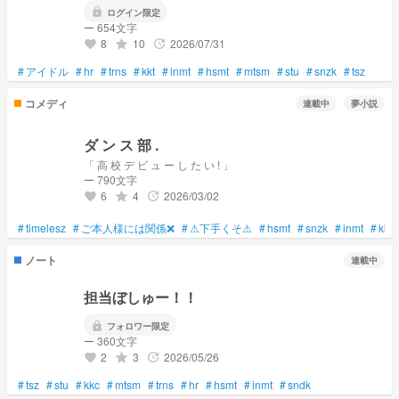
lock
ログイン限定
ー 654文字
8
10
2026/07/31
grade
update
favorite
#
アイドル
#
hr
#
trns
#
kkt
#
inmt
#
hsmt
#
mtsm
#
stu
#
snzk
#
tsz
コメディ
連載中
夢小説
ダ ン ス 部 .
「 高 校 デ ビ ュ ー し た い ! 」
ー 790文字
6
4
2026/03/02
grade
update
favorite
#
timelesz
#
ご本人様には関係❌
#
⚠下手くそ⚠
#
hsmt
#
snzk
#
inmt
#
kkc
ノート
連載中
担当ぼしゅー！！
lock
フォロワー限定
ー 360文字
2
3
2026/05/26
grade
update
favorite
#
tsz
#
stu
#
kkc
#
mtsm
#
trns
#
hr
#
hsmt
#
inmt
#
sndk