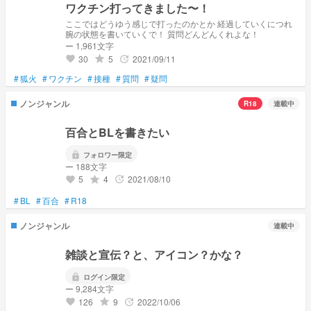
ワクチン打ってきました〜！
家族なのに書いてない人が居たら言って！書くから！( ´･ω･`)教えてね？
ここではどうゆう感じで打ったのかとか 経過していくにつれ
腕の状態を書いていくで！ 質問どんどんくれよな！
✂ーーーーーーーーーーーー
ー 1,961文字
同盟
30
5
2021/09/11
grade
update
favorite
あんなのファンCLUB🔯Ｎｏ．1
あると様のファンマ💫🌸🌌
#
狐火
#
ワクチン
#
接種
#
質問
#
疑問
ファンクラブ『💫あるふぁんの集い🌸』
れお兄のファンマ🥀🦈🥺
ノンジャンル
R18
連載中
わろんのファンマ🐕🔯🔔
柊夜@誰かの裏垢@暫く浮上なし様のファンマ🌌🌙
百合とBLを書きたい
ファンネ 夜空と月の天の川，一等星
詩乃のファンマ🚬💀⭐
lock
フォロワー限定
兎恋のファンマ🐰➸💓💭
ー 188文字
瑞香のファンマ🐼🚬🔪
5
4
2021/08/10
grade
update
favorite
息ねぇのファンマ🌱🎨
兎恋のファンネ兎恋🐰飼いたいです
#
BL
#
百合
#
R18
りゆる様のファンネ→りゆるの二酸化炭素
ノンジャンル
😸紅の黒猫のファンクラブ♥Ｎｏ．21
連載中
伊吹にぃのファンマ→🍋🌱🍃
ファンネ→風吹き抜けるレモンと若草の香り
雑談と宣伝？と、アイコン？かな？
詩乃のん遊具
lock
ログイン限定
ごめんなさい書いてないのあるかも( ´･ω･`)
ー 9,284文字
あったら教えて(((´°ω°`)))
126
9
2022/10/06
grade
update
favorite