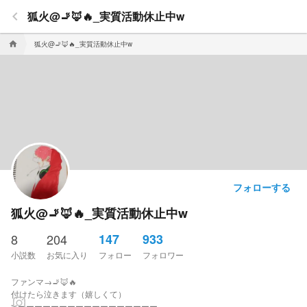
keyboard_arrow_left
狐火@🚬🦊🔥_実質活動休止中w
狐火@🚬🦊🔥_実質活動休止中w
home
フォローする
狐火@🚬🦊🔥_実質活動休止中w
8
204
147
933
小説数
お気に入り
フォロー
フォロワー
ファンマ→🚬🦊🔥
付けたら泣きます（嬉しくて）
✂ーーーーーーーーーーーーーーーーー