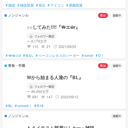
#
雑談
#
雑談部屋
#
宣伝
#
アイコン
#
愚痴部屋
推しが尊い
ẅエ￦エw！
ノンジャンル
R18
連載中
白い尾の人達
にのじょうの組
○○してみた!!!!『￦エẅr』
らのぅんぇい
そらのぴぴ((
赤紙のﾄﾓさん
lock
フォロワー限定
ー 8,179文字
(敬省略)etc.....
110
21
2021/09/25
grade
update
favorite
頑張って検索避けした
#
￦rẅエd
#
B＆L
#
ベーコンレタスのバーガー
#
vvrvvr
#
D！
青春・学園
R18
連載中
Wから始まる人達の『BL』
lock
フォロワー限定
ー 46,494文字
691
147
2022/09/12
grade
update
favorite
#
BL
#
vvrvvrd！
#
R18
ノンジャンル
連載中
もうイラスト部屋にした‪w＋雑談