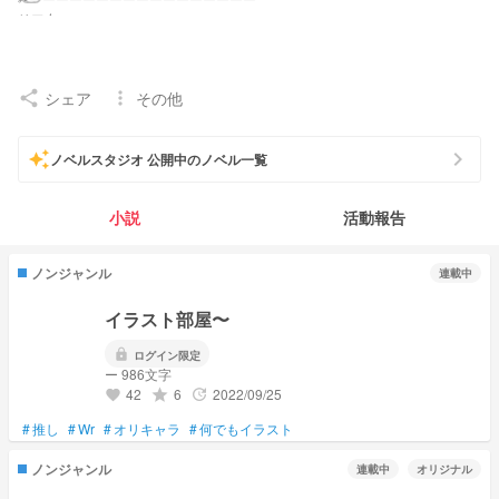
リア友
『シュガー@檸檬』
ネ友
『しー様。🤖☢️』
シェア
その他
share
more_vert
彼女『兎恋@逢楼のさぶ』=兎恋
兄『無花果 澪桜@元 神楽 涼雅』=れお兄
『_伊吹＠Ibuki_』＝伊吹にぃ
chevron_right
auto_awesome
妹『雷雲ミリノ』
ノベルスタジオ 公開中のノベル一覧
『わろん』
『ぽよぽよﾓｯﾁｨ🛡☪️@メメリス（転生して）←『転生者 🍡🚨』
小説
活動報告
『❅*°雪星｡.*🌙』
『恋味ラムネ。』
弟『猫人間2@ユウ♥️♠️♦️♣️ペア』
ノンジャンル
連載中
『 如 月 恋 。（ れ ん く ん ）』
姉『ハーク🍁٩(๑òωó๑)۶🐺@休暇中ʚïɞ.』＝ハークねぇ
イラスト部屋〜
『息できない。♥Happy🌵✨とペア画@狂舞家』＝息ねぇ
『和華』=わかねぇ
lock
ログイン限定
『彩吏🐷🍞@更新亀』=彩ねぇ
ー 986文字
親友『翡翠』
42
6
2022/09/25
grade
update
favorite
双子『 詩乃のサブ垢⭐@本垢活動休止中@参加型やってるから参加してぇ』
後輩『Yumi』
#
推し
#
Wr
#
オリキャラ
#
何でもイラスト
『楓奈🍁@体調良くなったー！』
執事『舞鬼』
ノンジャンル
連載中
オリジナル
弟子『瑞香』