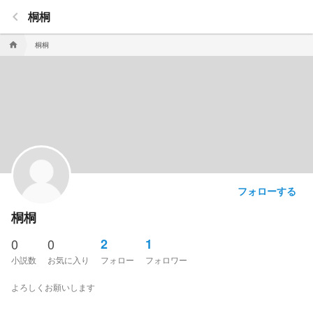
keyboard_arrow_left
桐桐
桐桐
home
フォローする
桐桐
0
0
2
1
小説数
お気に入り
フォロー
フォロワー
よろしくお願いします