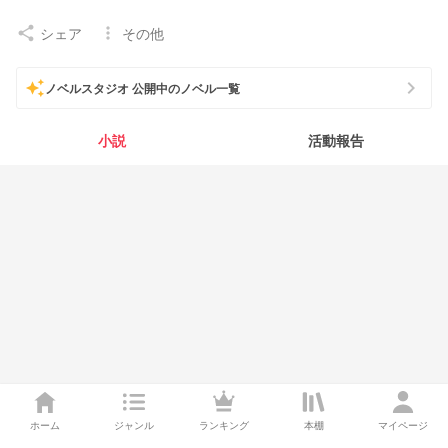
シェア
その他
share
more_vert
chevron_right
auto_awesome
ノベルスタジオ 公開中のノベル一覧
小説
活動報告
ホーム
ジャンル
ランキング
本棚
マイページ