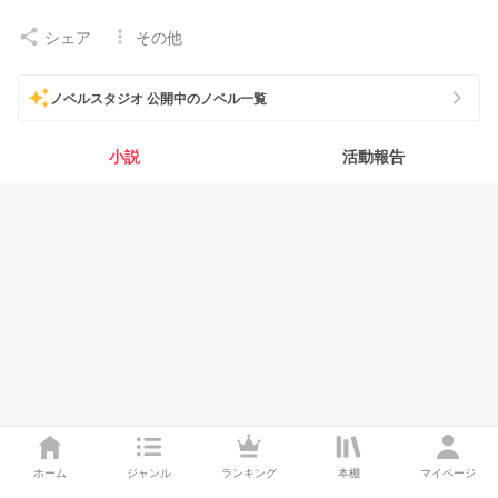
シェア
その他
share
more_vert
chevron_right
auto_awesome
ノベルスタジオ 公開中のノベル一覧
小説
活動報告
ホーム
ジャンル
ランキング
本棚
マイページ