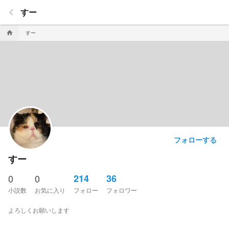
keyboard_arrow_left
すー
すー
home
フォローする
すー
0
0
214
36
小説数
お気に入り
フォロー
フォロワー
よろしくお願いします